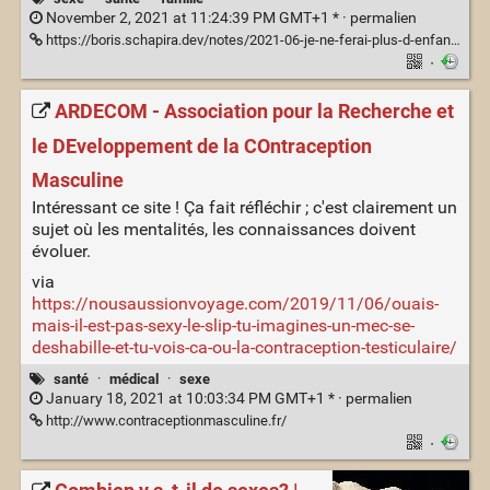
November 2, 2021 at 11:24:39 PM GMT+1 * ·
permalien
https://boris.schapira.dev/notes/2021-06-je-ne-ferai-plus-d-enfants/
·
ARDECOM - Association pour la Recherche et
le DEveloppement de la COntraception
Masculine
Intéressant ce site ! Ça fait réfléchir ; c'est clairement un
sujet où les mentalités, les connaissances doivent
évoluer.
via
https://nousaussionvoyage.com/2019/11/06/ouais-
mais-il-est-pas-sexy-le-slip-tu-imagines-un-mec-se-
deshabille-et-tu-vois-ca-ou-la-contraception-testiculaire/
santé
·
médical
·
sexe
January 18, 2021 at 10:03:34 PM GMT+1 * ·
permalien
http://www.contraceptionmasculine.fr/
·