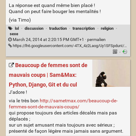
La réponse est quand même bien placé !
Quand on peut faire bouger les mentalités !
(via Timo)
lol
·
discussion
·
traduction
·
transcription
·
religion
·
sexe
March 24, 2014 at 2:20:15 PM GMT+1 ·
permalien
https://lh6.googleusercontent.com/-4TX_4z2Laog/Uy1SFSpdunI/AAAAAAABAzE/p0lCLSeX8EY/w522-h633-no/Great+Response.jpg
·
Beaucoup de femmes sont de
mauvais coups | Sam&Max:
Python, Django, Git et du cul
J'adore !
via le très bon
http://sametmax.com/beaucoup-de-
femmes-sont-de-mauvais-coups/
qui propose toujours des articles décalés mais pas
déplacés ;
sur un sujet amusant mais toujours avec sérieux ;
présenté de façon légère mais jamais sans argument.