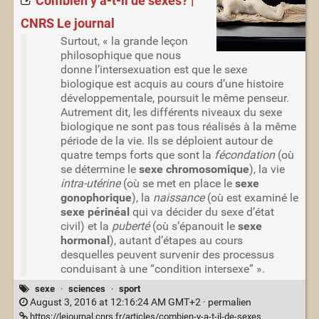
Combien y a-t-il de sexes? |
CNRS Le journal
Surtout, « la grande leçon
philosophique que nous
donne l’intersexuation est que le sexe
biologique est acquis au cours d’une histoire
développementale, poursuit le même penseur.
Autrement dit, les différents niveaux du sexe
biologique ne sont pas tous réalisés à la même
période de la vie. Ils se déploient autour de
quatre temps forts que sont la
fécondation
(où
se détermine le
sexe chromosomique
), la vie
intra-utérine
(où se met en place le
sexe
gonophorique
), la
naissance
(où est examiné le
sexe périnéal
qui va décider du sexe d’état
civil) et la
puberté
(où s’épanouit le
sexe
hormonal
), autant d’étapes au cours
desquelles peuvent survenir des processus
conduisant à une “condition intersexe” ».
sexe
·
sciences
·
sport
August 3, 2016 at 12:16:24 AM GMT+2 ·
permalien
https://lejournal.cnrs.fr/articles/combien-y-a-t-il-de-sexes