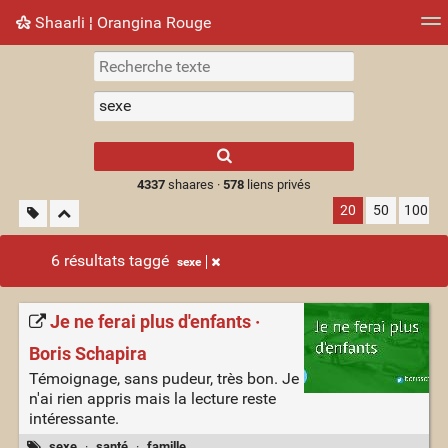
Shaarli ¦ Orangina Rouge
Nuage de tags
Mur d'images
Quotidien
► Jouer
Type 1 or more
characters for
results.
4337
shaares ·
578
liens privés
20
50
100
6 résultats taggé
sexe
Je ne ferai plus d'enfants ·
Boris Schapira
Témoignage, sans pudeur, très bon. Je
n'ai rien appris mais la lecture reste
intéressante.
sexe
·
santé
·
famille