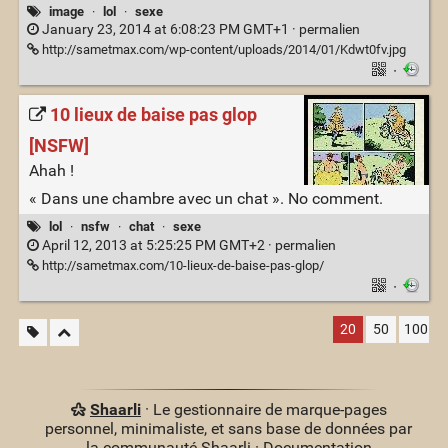
image
·
lol
·
sexe
January 23, 2014 at 6:08:23 PM GMT+1 ·
permalien
http://sametmax.com/wp-content/uploads/2014/01/Kdwt0fv.jpg
·
10 lieux de baise pas glop
[NSFW]
Ahah !
« Dans une chambre avec un chat ». No comment.
lol
·
nsfw
·
chat
·
sexe
April 12, 2013 at 5:25:25 PM GMT+2 ·
permalien
http://sametmax.com/10-lieux-de-baise-pas-glop/
·
20
50
100
Shaarli
· Le gestionnaire de marque-pages
personnel, minimaliste, et sans base de données par
la communauté Shaarli ·
Documentation