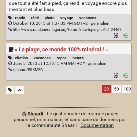
que tout a été fait à pied, ça rend le voyage encore plus
méritant et plus beau.
rando
·
récit
·
photo
·
voyage
·
vacances
October 10, 2013 at 1:37:03 PM GMT+2 ·
permalien
http://www.randonner-leger.org/forum/viewtopic.php?id=24467
·
« La plage, ce monde 100% minéral ! »
citation
·
vacances
·
repos
·
nature
June 3, 2013 at 12:10:13 PM GMT+2 * ·
permalien
/shaare/ESXMPA
·
20
50
100
Shaarli
· Le gestionnaire de marque-pages
personnel, minimaliste, et sans base de données par
la communauté Shaarli ·
Documentation