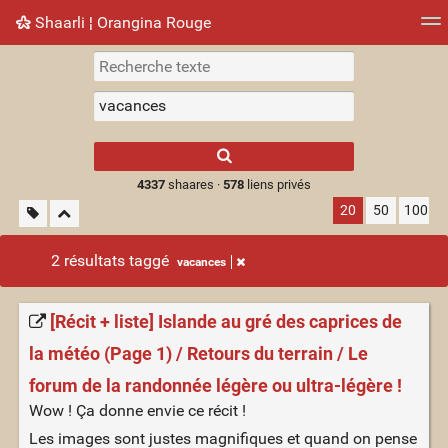
Shaarli ¦ Orangina Rouge
Nuage de tags
Mur d'images
Quotidien
► Jouer
Type 1 or more
characters for
results.
4337
shaares ·
578
liens privés
20
50
100
2 résultats taggé
vacances
[Récit + liste] Islande au gré des caprices de
la météo (Page 1) / Retours du terrain / Le
forum de la randonnée légère ou ultra-légère !
Wow ! Ça donne envie ce récit !
Les images sont justes magnifiques et quand on pense