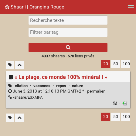
Shaarli ¦ Orangina Rouge
Nuage de tags
Mur d'images
Quotidien
► Jouer
Type 1 or more
characters for
results.
4337
shaares ·
578
liens privés
20
50
100
« La plage, ce monde 100% minéral ! »
citation
·
vacances
·
repos
·
nature
June 3, 2013 at 12:10:13 PM GMT+2 * ·
permalien
/shaare/ESXMPA
·
20
50
100