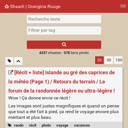
Shaarli ¦ Orangina Rouge
Nuage de tags
Mur d'images
Quotidien
► Jouer
Type 1 or more
characters for
results.
4337
shaares ·
578
liens privés
20
50
100
[Récit + liste] Islande au gré des caprices de
la météo (Page 1) / Retours du terrain / Le
forum de la randonnée légère ou ultra-légère !
Wow ! Ça donne envie ce récit !
Les images sont justes magnifiques et quand on pense
que tout a été fait à pied, ça rend le voyage encore plus
méritant et plus beau.
rando
·
récit
·
photo
·
voyage
·
vacances