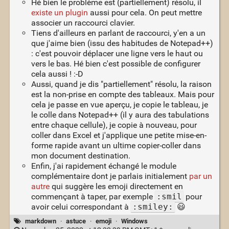
Hé bien le problème est (partiellement) résolu, il
existe un plugin
aussi pour cela. On peut mettre
associer un raccourci clavier.
Tiens d'ailleurs en parlant de raccourci, y'en a un
que j'aime bien (issu des habitudes de Notepad++)
: c'est pouvoir déplacer une ligne vers le haut ou
vers le bas. Hé bien c'est possible de configurer
cela aussi ! :-D
Aussi, quand je dis "partiellement" résolu, la raison
est la non-prise en compte des tableaux. Mais pour
cela je passe en vue aperçu, je copie le tableau, je
le colle dans Notepad++ (il y aura des tabulations
entre chaque cellule), je copie à nouveau, pour
coller dans Excel et j'applique une petite mise-en-
forme rapide avant un ultime copier-coller dans
mon document destination.
Enfin, j'ai rapidement échangé le module
complémentaire dont je parlais initialement
par un
autre
qui suggère les emoji directement en
commençant à taper, par exemple
:smil
pour
avoir celui correspondant à
:smiley:
😃
markdown
·
astuce
·
emoji
·
Windows