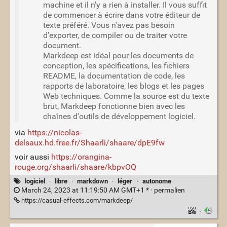
machine et il n'y a rien à installer. Il vous suffit
de commencer à écrire dans votre éditeur de
texte préféré. Vous n'avez pas besoin
d'exporter, de compiler ou de traiter votre
document.
Markdeep est idéal pour les documents de
conception, les spécifications, les fichiers
README, la documentation de code, les
rapports de laboratoire, les blogs et les pages
Web techniques. Comme la source est du texte
brut, Markdeep fonctionne bien avec les
chaînes d'outils de développement logiciel.
via
https://nicolas-
delsaux.hd.free.fr/Shaarli/shaare/dpE9fw
voir aussi
https://orangina-
rouge.org/shaarli/shaare/kbpvOQ
logiciel
·
libre
·
markdown
·
léger
·
autonome
March 24, 2023 at 11:19:50 AM GMT+1 * ·
permalien
https://casual-effects.com/markdeep/
·