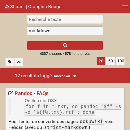
Shaarli ¦ Orangina Rouge
Nuage de tags
Mur d'images
Quotidien
► Jouer
Type 1 or more
characters for
results.
4337
shaares ·
578
liens privés
20
50
100
12 résultats taggé
markdown
Pandoc - FAQs
On linux or OSX:
for f in *.txt; do pandoc "$f" -s
-o "${f%.txt}.rtf"; done
Pour tenter de convertir des pages
dokuwiki
vers
Pelican (avec du
strict-markdown
)