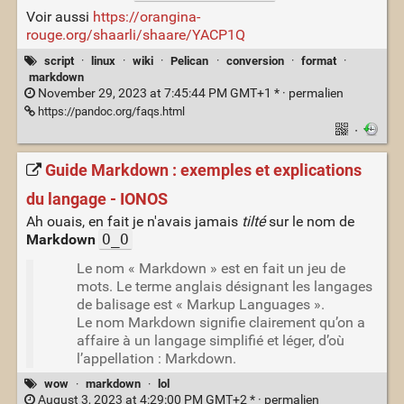
Voir aussi
https://orangina-
rouge.org/shaarli/shaare/YACP1Q
script
·
linux
·
wiki
·
Pelican
·
conversion
·
format
·
markdown
November 29, 2023 at 7:45:44 PM GMT+1 * ·
permalien
https://pandoc.org/faqs.html
·
Guide Markdown : exemples et explications
du langage - IONOS
Ah ouais, en fait je n'avais jamais
tilté
sur le nom de
Markdown
O_O
Le nom « Markdown » est en fait un jeu de
mots. Le terme anglais désignant les langages
de balisage est « Markup Languages ».
Le nom Markdown signifie clairement qu’on a
affaire à un langage simplifié et léger, d’où
l’appellation : Markdown.
wow
·
markdown
·
lol
August 3, 2023 at 4:29:00 PM GMT+2 * ·
permalien