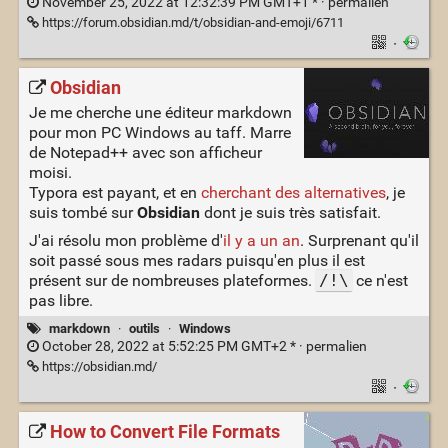
November 25, 2022 at 12:32:39 PM GMT+1 * ·
permalien
https://forum.obsidian.md/t/obsidian-and-emoji/6711
·
Obsidian
Je me cherche une éditeur markdown
pour mon PC Windows au taff. Marre
de Notepad++ avec son afficheur
moisi.
Typora est payant, et en
cherchant des alternatives
, je
suis tombé sur
Obsidian
dont je suis très satisfait.
J'ai résolu mon problème d'
il y a un an
. Surprenant qu'il
soit passé sous mes radars puisqu'en plus il est
présent sur de nombreuses plateformes.
/!\
ce n'est
pas libre.
markdown
·
outils
·
Windows
October 28, 2022 at 5:52:25 PM GMT+2 * ·
permalien
https://obsidian.md/
·
How to Convert File Formats