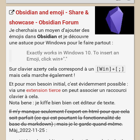
Obsidian and emoji - Share &
showcase - Obsidian Forum
Je cherchais un moyen d'ajouter des
émojis dans
Obsidian
et je découvre
une astuce pour Windows pour le faire partout :
Exactly works in Windows 10. To insert an
Emoji, click win+"."
Sur clavier azerty cela correspond à un
[Win]+[;]
mais cela marche également !
Et pour mon besoin initial, c'est évidemment possible :
via une
extension tierce
on peut associer un raccourci
clavier à cela.
Nota bene : je kiffe bien bien cet éditeur de texte.
Il m'y manque seulement l'export en html pour que cela
soit parfait (ce qui est pourtant la fonctionnalité de
base du markdown) ; mais je le garde quand même.
Màj_2022-11-25 :