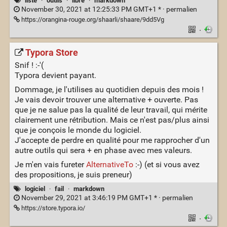
liste
·
outils
·
libre
·
markdown
November 30, 2021 at 12:25:33 PM GMT+1 * ·
permalien
https://orangina-rouge.org/shaarli/shaare/9dd5Vg
·
Typora Store
Snif ! :-'(
Typora devient payant.
Dommage, je l'utilises au quotidien depuis des mois !
Je vais devoir trouver une alternative + ouverte. Pas
que je ne salue pas la qualité de leur travail, qui mérite
clairement une rétribution. Mais ce n'est pas/plus ainsi
que je conçois le monde du logiciel.
J'accepte de perdre en qualité pour me rapprocher d'un
autre outils qui sera + en phase avec mes valeurs.
Je m'en vais fureter
AlternativeTo
:-) (et si vous avez
des propositions, je suis preneur)
logiciel
·
fail
·
markdown
November 29, 2021 at 3:46:19 PM GMT+1 * ·
permalien
https://store.typora.io/
·