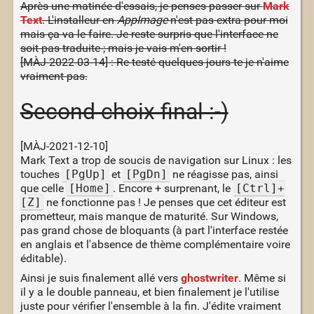
Après une matinée d'essais, je penses passer sur
Mark
Text
. L'installeur en
AppImage
n'est pas extra pour moi
mais ça va le faire. Je reste surpris que l'interface ne
soit pas traduite ; mais je vais m'en sortir !
[MÀJ-2022-03-14] : Re-testé quelques jours te je n'aime
vraiment pas.
Second choix final :-)
[MÀJ-2021-12-10]
Mark Text a trop de soucis de navigation sur Linux : les
touches
[PgUp]
et
[PgDn]
ne réagisse pas, ainsi
que celle
[Home]
. Encore + surprenant, le
[Ctrl]+
[Z]
ne fonctionne pas ! Je penses que cet éditeur est
prometteur, mais manque de maturité. Sur Windows,
pas grand chose de bloquants (à part l'interface restée
en anglais et l'absence de thème complémentaire voire
éditable).
Ainsi je suis finalement allé vers
ghostwriter
. Même si
il y a le double panneau, et bien finalement je l'utilise
juste pour vérifier l'ensemble à la fin. J'édite vraiment