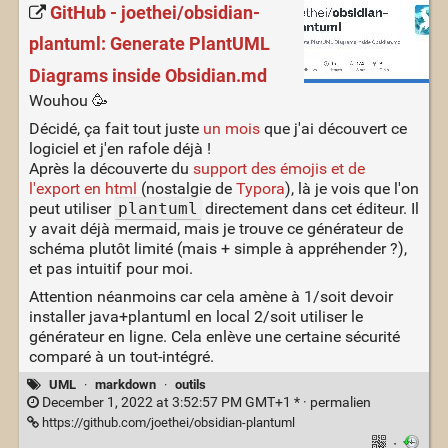
GitHub - joethei/obsidian-
plantuml: Generate PlantUML
Diagrams inside Obsidian.md
Wouhou 🥳
Décidé, ça fait tout juste
un mois
que j'ai découvert ce
logiciel et j'en rafole déjà !
Après la découverte du
support des émojis et de
l'export en html
(nostalgie de
Typora
), là je vois que l'on
peut utiliser
plantuml
directement dans cet éditeur. Il
y avait déjà mermaid, mais je trouve ce générateur de
schéma plutôt limité (mais + simple à appréhender ?),
et pas intuitif pour moi.
Attention néanmoins car cela amène à 1/soit devoir
installer java+plantuml en local 2/soit utiliser le
générateur en ligne. Cela enlève une certaine sécurité
comparé à un tout-intégré.
UML
·
markdown
·
outils
December 1, 2022 at 3:52:57 PM GMT+1 * ·
permalien
https://github.com/joethei/obsidian-plantuml
·