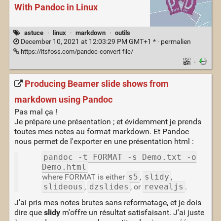
With Pandoc in Linux
astuce
·
linux
·
markdown
·
outils
December 10, 2021 at 12:03:29 PM GMT+1 * ·
permalien
https://itsfoss.com/pandoc-convert-file/
·
Producing Beamer slide shows from
markdown using Pandoc
Pas mal ça !
Je prépare une présentation ; et évidemment je prends
toutes mes notes au format markdown. Et Pandoc
nous permet de l'exporter en une présentation html :
pandoc -t FORMAT -s Demo.txt -o
Demo.html
where FORMAT is either
s5
,
slidy
,
slideous
,
dzslides
, or
revealjs
.
J'ai pris mes notes brutes sans reformatage, et je dois
dire que
slidy
m'offre un résultat satisfaisant. J'ai juste