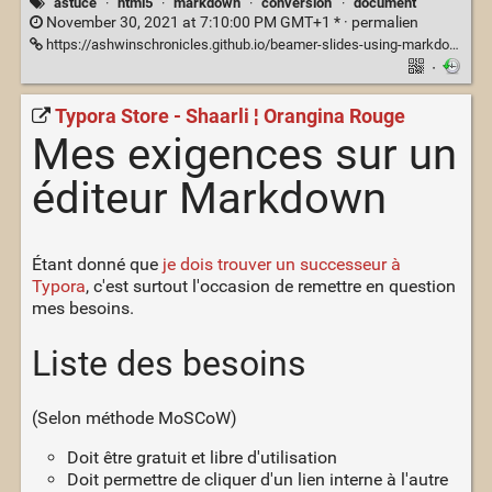
astuce
·
html5
·
markdown
·
conversion
·
document
November 30, 2021 at 7:10:00 PM GMT+1 * ·
permalien
https://ashwinschronicles.github.io/beamer-slides-using-markdown-and-pandoc
·
Typora Store - Shaarli ¦ Orangina Rouge
Mes exigences sur un
éditeur Markdown
Étant donné que
je dois trouver un successeur à
Typora
, c'est surtout l'occasion de remettre en question
mes besoins.
Liste des besoins
(Selon méthode MoSCoW)
Doit être gratuit et libre d'utilisation
Doit permettre de cliquer d'un lien interne à l'autre