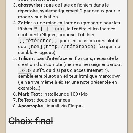
ghostwriter
: pas de liste de fichiers dans le
répertoire, systématiquement 2 panneaux pour le
mode visualisation
Zettlr
: a une mise en forme surprenante pour les
tâches
* [ ] todo
, la fenêtre et les thèmes
sont inesthétiques, propose d'utiliser
[[référence]]
pour les liens internes plutôt
que
[nom](http://référence)
(ce qui me
semble + logique).
Trilium
: pas d'interface en français, nécessite la
création d'un compte (même si renseigner partout
toto
suffit, quid si pas d'accès internet ?),
semble être plutôt un éditeur html que markdown
(je n'arrive même à éditer une note présentée en
exemple…)
Mark Text
: installeur de 100+Mo
ReText
: double panneau
Apostrophe
: install via Flatpak
Choix final