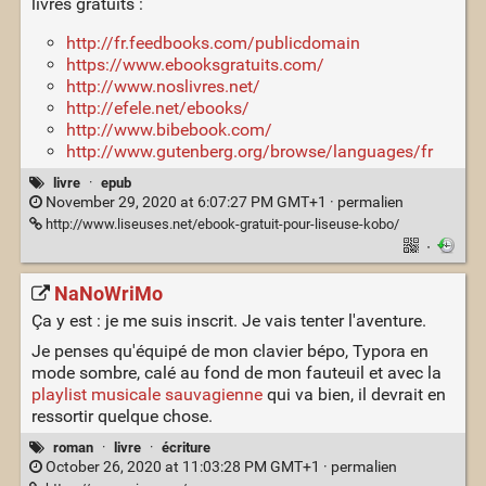
livres gratuits :
http://fr.feedbooks.com/publicdomain
https://www.ebooksgratuits.com/
http://www.noslivres.net/
http://efele.net/ebooks/
http://www.bibebook.com/
http://www.gutenberg.org/browse/languages/fr
livre
·
epub
November 29, 2020 at 6:07:27 PM GMT+1 ·
permalien
http://www.liseuses.net/ebook-gratuit-pour-liseuse-kobo/
·
NaNoWriMo
Ça y est : je me suis inscrit. Je vais tenter l'aventure.
Je penses qu'équipé de mon clavier bépo, Typora en
mode sombre, calé au fond de mon fauteuil et avec la
playlist musicale sauvagienne
qui va bien, il devrait en
ressortir quelque chose.
roman
·
livre
·
écriture
October 26, 2020 at 11:03:28 PM GMT+1 ·
permalien