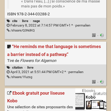
« Dans l'eau, […] j'ai conscience de ma masse
mais pas de mon poids.»
ISBN 978-2-344-03288-2
cite
·
livre
·
nage
February 8, 2022 at 7:14:57 PM GMT+1 * ·
permalien
/shaare/Q3NdKQ
·
“He reminds me that language is sometimes
a barrier instead of a pathway.”
Tiré de
Flowers for Algernon
citation
·
livre
April 3, 2021 at 5:51:44 PM GMT+2 * ·
permalien
/shaare/1fuzsg
·
Ebook gratuit pour liseuse
Kobo
Une sélection de sites proposants des