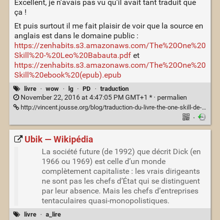
Excellent, je n'avais pas vu qu'il avait tant traduit que
ça !
Et puis surtout il me fait plaisir de voir que la source en
anglais est dans le domaine public :
https://zenhabits.s3.amazonaws.com/The%20One%20
Skill%20-%20Leo%20Babauta.pdf
et
https://zenhabits.s3.amazonaws.com/The%20One%20
Skill%20ebook%20(epub).epub
livre
·
wow
·
lg
·
PD
·
traduction
November 22, 2016 at 4:47:05 PM GMT+1 * ·
permalien
http://vincent.jousse.org/blog/traduction-du-livre-the-one-skill-de-zenhabits/
·
Ubik — Wikipédia
La société future (de 1992) que décrit Dick (en
1966 ou 1969) est celle d’un monde
complètement capitaliste : les vrais dirigeants
ne sont pas les chefs d’État qui se distinguent
par leur absence. Mais les chefs d’entreprises
tentaculaires quasi-monopolistiques.
livre
·
a_lire