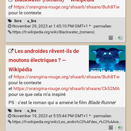
cf
https://orangina-rouge.org/shaarli/shaare/Buh8Tw
pour le contexte
livre
·
a_lire
November 29, 2023 at 1:45:10 PM GMT+1 * ·
permalien
https://fr.wikipedia.org/wiki/Blackwater_(romans)
·
Les androïdes rêvent-ils de
moutons électriques ? —
Wikipédia
cf
https://orangina-rouge.org/shaarli/shaare/Buh8Tw
pour le contexte
et
https://orangina-rouge.org/shaarli/shaare/Ck52MA
pour ce que cela m'a inspiré
PS : c'est le roman qui a amené le film
Blade Runner
livre
·
a_lire
November 19, 2023 at 5:55:44 PM GMT+1 * ·
permalien
https://fr.wikipedia.org/wiki/Les_andro%C3%AFdes_r%C3%AAvent-ils_de_moutons_%C3%A9lectriques_%3F
·