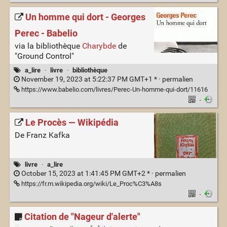
Un homme qui dort - Georges
Perec - Babelio
via la bibliothèque
Charybde
de
"Ground Control"
a_lire
·
livre
·
bibliothèque
November 19, 2023 at 5:22:37 PM GMT+1 * ·
permalien
https://www.babelio.com/livres/Perec-Un-homme-qui-dort/11616
·
Le Procès — Wikipédia
De Franz Kafka
livre
·
a_lire
October 15, 2023 at 1:41:45 PM GMT+2 * ·
permalien
https://fr.m.wikipedia.org/wiki/Le_Proc%C3%A8s
·
Citation de "Nageur d'alerte"