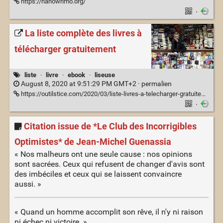
https://nanowrimo.org/
·
La liste complète des livres à
télécharger gratuitement
liste
·
livre
·
ebook
·
liseuse
August 8, 2020 at 9:51:29 PM GMT+2 ·
permalien
https://outilstice.com/2020/03/liste-livres-a-telecharger-gratuitement/?amp=1
·
Citation issue de *Le Club des Incorrigibles
Optimistes* de Jean-Michel Guenassia
« Nos malheurs ont une seule cause : nos opinions
sont sacrées. Ceux qui refusent de changer d'avis sont
des imbéciles et ceux qui se laissent convaincre
aussi. »
« Quand un homme accomplit son rêve, il n'y ni raison
ni échec ni victoire. »