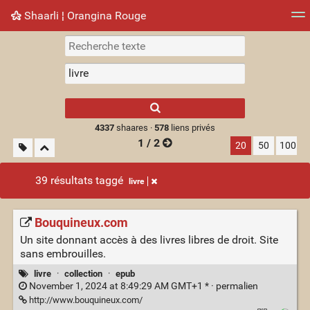
Shaarli ¦ Orangina Rouge
Nuage de tags
Mur d'images
Quotidien
► Jouer
Type 1 or more
characters for
results.
4337
shaares ·
578
liens privés
1 / 2
20
50
100
39 résultats taggé
livre
Bouquineux.com
Un site donnant accès à des livres libres de droit. Site
sans embrouilles.
livre
·
collection
·
epub
November 1, 2024 at 8:49:29 AM GMT+1 * ·
permalien
http://www.bouquineux.com/