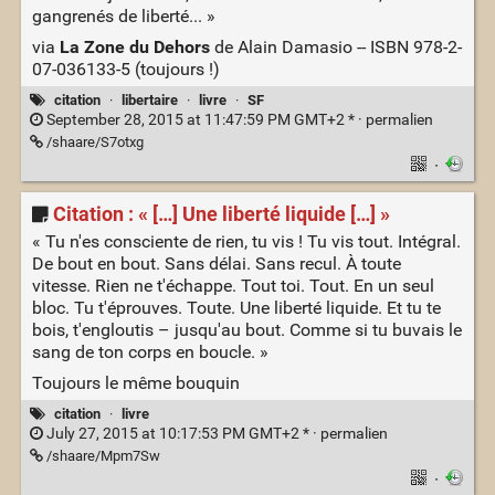
gangrenés de liberté... »
via
La Zone du Dehors
de Alain Damasio -- ISBN 978-2-
07-036133-5 (toujours !)
citation
·
libertaire
·
livre
·
SF
September 28, 2015 at 11:47:59 PM GMT+2 * ·
permalien
/shaare/S7otxg
·
Citation : « […] Une liberté liquide […] »
« Tu n'es consciente de rien, tu vis ! Tu vis tout. Intégral.
De bout en bout. Sans délai. Sans recul. À toute
vitesse. Rien ne t'échappe. Tout toi. Tout. En un seul
bloc. Tu t'éprouves. Toute. Une liberté liquide. Et tu te
bois, t'engloutis – jusqu'au bout. Comme si tu buvais le
sang de ton corps en boucle. »
Toujours le même bouquin
citation
·
livre
July 27, 2015 at 10:17:53 PM GMT+2 * ·
permalien
/shaare/Mpm7Sw
·