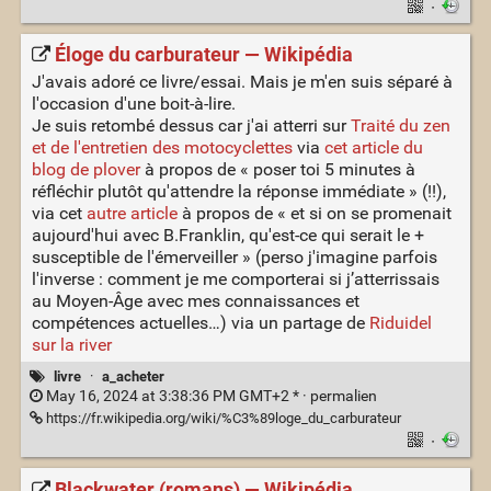
·
Éloge du carburateur — Wikipédia
J'avais adoré ce livre/essai. Mais je m'en suis séparé à
l'occasion d'une boit-à-lire.
Je suis retombé dessus car j'ai atterri sur
Traité du zen
et de l'entretien des motocyclettes
via
cet article du
blog de plover
à propos de « poser toi 5 minutes à
réfléchir plutôt qu'attendre la réponse immédiate » (!!),
via cet
autre article
à propos de « et si on se promenait
aujourd'hui avec B.Franklin, qu'est-ce qui serait le +
susceptible de l'émerveiller » (perso j'imagine parfois
l'inverse : comment je me comporterai si j’atterrissais
au Moyen-Âge avec mes connaissances et
compétences actuelles…) via un partage de
Riduidel
sur la river
livre
·
a_acheter
May 16, 2024 at 3:38:36 PM GMT+2 * ·
permalien
https://fr.wikipedia.org/wiki/%C3%89loge_du_carburateur
·
Blackwater (romans) — Wikipédia