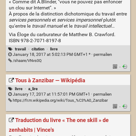
« Comme dit A.Blinder, "vous ne pouvez pas enfoncer
un clou sur Internet". »
À propos de la distinction dichotomique du travail entre
services personnels
et
services impersonnel
plutôt
qu'entre le
travail manuel
et le
travail intellectuel
…
Via Éloge du carburateur de Matthew B. Crawford.
ISBN 978-2-7071-8197-8
travail
·
citation
·
livre
January 18, 2017 at 5:02:13 PM GMT+1 * ·
permalien
/shaare/VNvs0Q
·
Tous à Zanzibar — Wikipédia
livre
·
a_lire
January 17, 2017 at 11:57:01 PM GMT+1 ·
permalien
https://fr.m.wikipedia.org/wiki/Tous_%C3%A0_Zanzibar
·
Traduction du livre « The one skill » de
zenhabits | Vince's