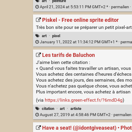
art
·
peinture
April 21, 2024 at 5:53:11 PM GMT+2 * ·
permalien
·
Piskel - Free online sprite editor
Très bon site pour se préparer un petit pixel-ar
art
·
pixel
January 11, 2022 at 11:34:12 PM GMT+1 * ·
perma
Les tarifs de Baluchon
J'aime bien cette citation :
« Quand vous faites travailler un artisan, vous
Vous achetez des centaines d'heures d'échecs 
Vous achetez des jours, des semaines, des moi
Vous n'achetez pas quelque chose, vous achete
Plus important encore, vous achetez à artisan 
(via
https://links.green-effect.fr/?6mdD4g
)
citation
·
art
·
artiste
August 27, 2019 at 4:58:46 PM GMT+2 ·
permalie
Have a seat! (@idontgiveaseat) • Pho