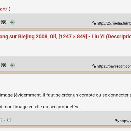
art/
)
·
·
http://25.media.tumblr.com
ur Biejing 2008, Oil, [1247 × 849] - Liu Yi (Descripti
·
·
https://pay.reddit.com/r/A
e image (évidemment, il faut se créer un compte ou se connecter 
t sur l'image en elle ou ses propriétés...
·
http:/