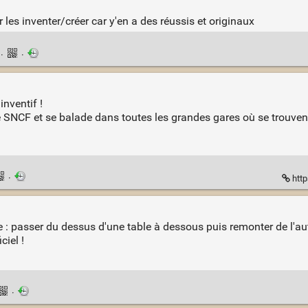
es inventer/créer car y'en a des réussis et originaux
n
·
·
inventif !
 SNCF et se balade dans toutes les grandes gares où se trouvent
·
htt
e : passer du dessus d'une table à dessous puis remonter de l'aut
ciel !
·