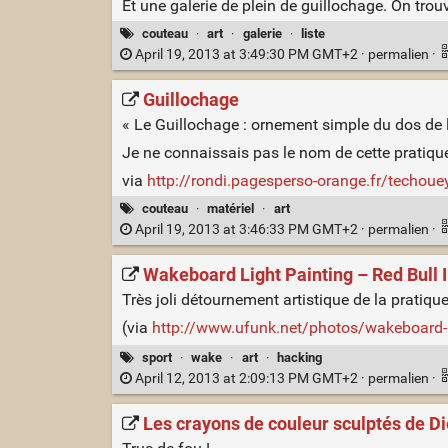
Et une galerie de plein de guillochage. On trou
couteau
·
art
·
galerie
·
liste
April 19, 2013 at 3:49:30 PM GMT+2 ·
permalien
·
Guillochage
« Le Guillochage : ornement simple du dos de 
Je ne connaissais pas le nom de cette pratique 
via
http://rondi.pagesperso-orange.fr/techou
couteau
·
matériel
·
art
April 19, 2013 at 3:46:33 PM GMT+2 ·
permalien
·
Wakeboard Light Painting – Red Bull 
Très joli détournement artistique de la pratiqu
(via
http://www.ufunk.net/photos/wakeboard-l
sport
·
wake
·
art
·
hacking
April 12, 2013 at 2:09:13 PM GMT+2 ·
permalien
·
Les crayons de couleur sculptés de 