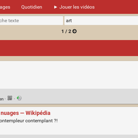
mages
Quotidien
► Jouer les vidéos
1 / 2
ien
·
·
 nuages — Wikipédia
contempleur contemplant ?!