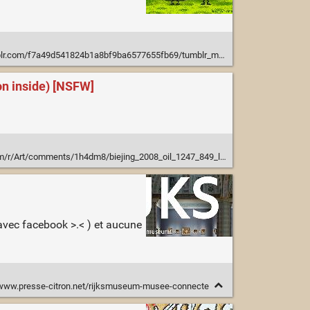
/f7a49d541824b1a8bf9ba6577655fb69/tumblr_mhphvgezmJ1rqazauo1_r1_250.gif
on inside) [NSFW]
rt/comments/1h4dm8/biejing_2008_oil_1247_849_liu_yi_description/caqpleh
avec facebook >.< ) et aucune
/www.presse-citron.net/rijksmuseum-musee-connecte