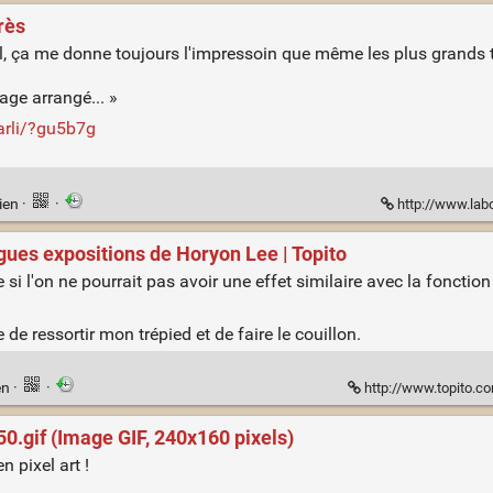
rès
ail, ça me donne toujours l'impressoin que même les plus grands
lage arrangé... »
aarli/?gu5b7g
ien
·
·
http://www.labo
gues expositions de Horyon Lee | Topito
i l'on ne pourrait pas avoir une effet similaire avec la fonctio
e de ressortir mon trépied et de faire le couillon.
en
·
·
http://www.topito.com/top-p
gif (Image GIF, 240x160 pixels)
pixel art !