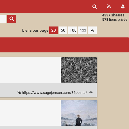
4337
shaares
Type 1 or
578
liens privés
more
characters
Liens par page
20
50
100
for
results.
https://www.sagejenson.com/36points/