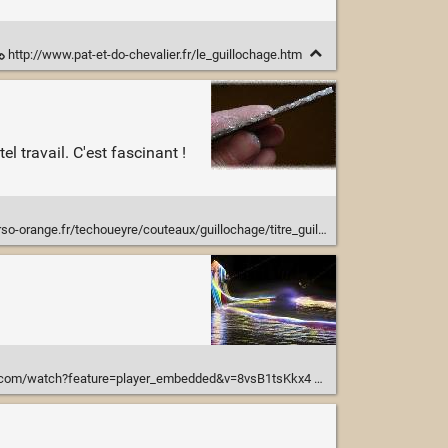
http://www.pat-et-do-chevalier.fr/le_guillochage.htm
l travail. C'est fascinant !
o-orange.fr/techoueyre/couteaux/guillochage/titre_guillo.jpg
.com/watch?feature=player_embedded&v=8vsB1tsKkx4