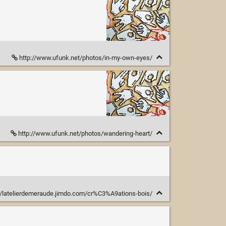
http://www.ufunk.net/photos/in-my-own-eyes/
http://www.ufunk.net/photos/wandering-heart/
//latelierdemeraude.jimdo.com/cr%C3%A9ations-bois/