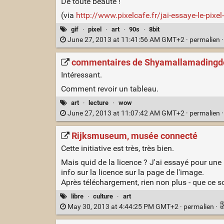
De toute beauté !
(via
http://www.pixelcafe.fr/jai-essaye-le-pixel-
gif
·
pixel
·
art
·
90s
·
8bit
June 27, 2013 at 11:41:56 AM GMT+2 ·
permalien
commentaires de Shyamallamadingdong s
Intéressant.
Comment revoir un tableau.
art
·
lecture
·
wow
June 27, 2013 at 11:07:42 AM GMT+2 ·
permalien
Rijksmuseum, musée connecté
Cette initiative est très, très bien.
Mais quid de la licence ? J'ai essayé pour un
info sur la licence sur la page de l'image.
Après téléchargement, rien non plus - que ce soi
libre
·
culture
·
art
May 30, 2013 at 4:44:25 PM GMT+2 ·
permalien
·