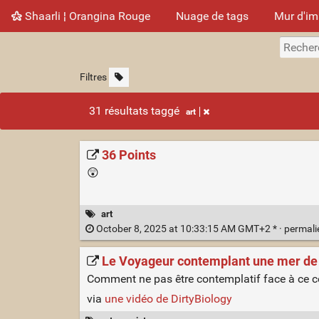
Shaarli ¦ Orangina Rouge
Nuage de tags
Mur d'i
Filtres
31 résultats taggé
art
36 Points
😲
art
October 8, 2025 at 10:33:15 AM GMT+2 * ·
permal
Le Voyageur contemplant une mer de
Comment ne pas être contemplatif face à ce 
via
une vidéo de DirtyBiology