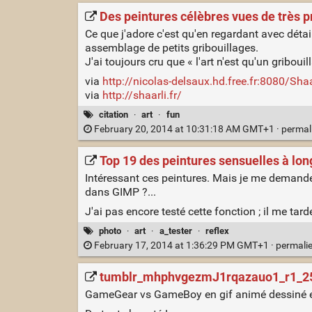
Des peintures célèbres vues de très p
Ce que j'adore c'est qu'en regardant avec dét
assemblage de petits gribouillages.
J'ai toujours cru que « l'art n'est qu'un gribouil
via
http://nicolas-delsaux.hd.free.fr:8080/Sh
via
http://shaarli.fr/
citation
·
art
·
fun
February 20, 2014 at 10:31:18 AM GMT+1 ·
permal
Top 19 des peintures sensuelles à lon
Intéressant ces peintures. Mais je me demande s
dans GIMP ?...
J'ai pas encore testé cette fonction ; il me tard
photo
·
art
·
a_tester
·
reflex
February 17, 2014 at 1:36:29 PM GMT+1 ·
permali
tumblr_mhphvgezmJ1rqazauo1_r1_250.
GameGear vs GameBoy en gif animé dessiné en 