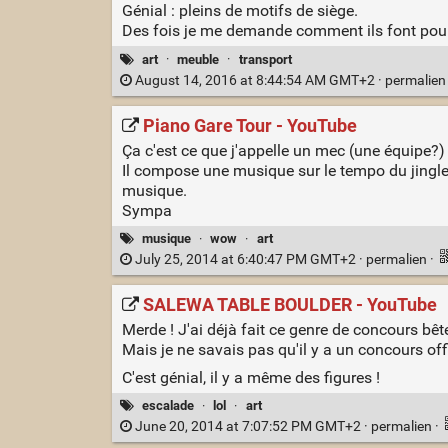
Génial : pleins de motifs de siège.
Des fois je me demande comment ils font pour l
art
·
meuble
·
transport
August 14, 2016 at 8:44:54 AM GMT+2 ·
permalie
Piano Gare Tour - YouTube
Ça c'est ce que j'appelle un mec (une équipe?) 
Il compose une musique sur le tempo du jingle
musique.
Sympa
musique
·
wow
·
art
July 25, 2014 at 6:40:47 PM GMT+2 ·
permalien
·
SALEWA TABLE BOULDER - YouTube
Merde ! J'ai déjà fait ce genre de concours bêt
Mais je ne savais pas qu'il y a un concours offi
C'est génial, il y a même des figures !
escalade
·
lol
·
art
June 20, 2014 at 7:07:52 PM GMT+2 ·
permalien
·