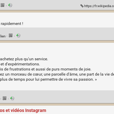
·
https://fr.wikipedi
t rapidement !
lien
·
·
 achetez plus qu'un service.
et d'expérimentations.
s de frustrations et aussi de purs moments de joie.
z un morceau de cœur, une parcelle d'âme, une part de la vie d
plus de temps pour lui permettre de vivre sa passion. »
n
·
·
tos et vidéos Instagram