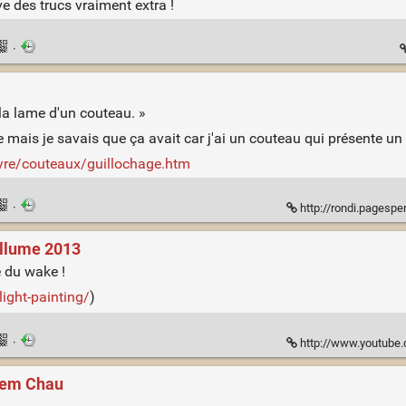
ve des trucs vraiment extra !
·
la lame d'un couteau. »
mais je savais que ça avait car j'ai un couteau qui présente un te
eyre/couteaux/guillochage.htm
·
http://rondi.pagespers
Illume 2013
e du wake !
ight-painting/
)
·
http://www.youtube
Diem Chau