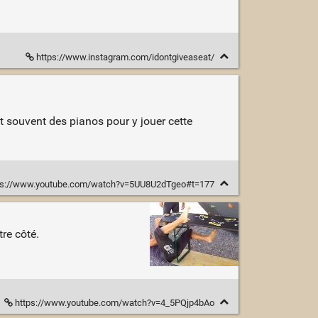
https://www.instagram.com/idontgiveaseat/
 souvent des pianos pour y jouer cette
ps://www.youtube.com/watch?v=5UU8U2dTgeo#t=177
re côté.
https://www.youtube.com/watch?v=4_5PQjp4bAo