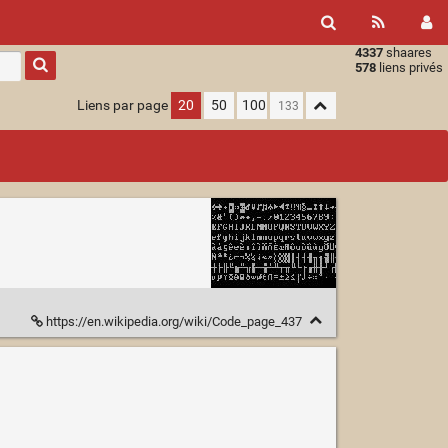
4337
shaares
Type 1 or
578
liens privés
more
characters
Liens par page
20
50
100
for
results.
https://en.wikipedia.org/wiki/Code_page_437