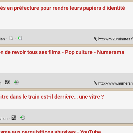
és en préfecture pour rendre leurs papiers d’identité
ien
·
·
http://m.20minutes.fr/societe/1
n de revoir tous ses films - Pop culture - Numerama
en
·
·
http://www.numerama.com/pop-cu
re dans le train est-il derrière… une vitre ?
alien
·
·
orisme aux perquisitions abusives - YouTube