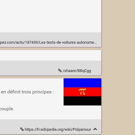
ests-de-voitures-autonomes-se-multiplient-en-France-simple-course-a-la-technologie-ou-reponse-a-un-veritable-besoin/
/shaare/BBqCgg
 définit trois principes :
couple.
https://fr.wikipedia.org/wiki/Polyamour