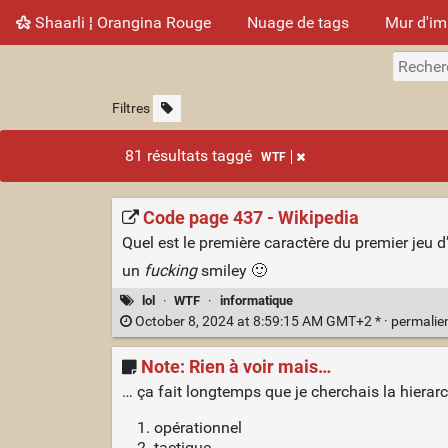
Shaarli ¦ Orangina Rouge
Nuage de tags
Mur d'i
Filtres
81 résultats taggé
WTF
Code page 437 - Wikipedia
Quel est le première caractère du premier jeu 
un
fucking
smiley 🙂
lol
·
WTF
·
informatique
October 8, 2024 at 8:59:15 AM GMT+2 * ·
permalie
Note: Rien à voir mais…
… ça fait longtemps que je cherchais la hierarc
opérationnel
tactique