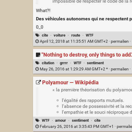
impossible de respecter le code de la r
What?!
Des véhicules autonomes qui ne respectent p
0_0
cite
·
voiture
·
route
·
WTF
April 12, 2018 at 11:35:51 AM GMT+2 ·
permalien
·
"Nothing to destroy, only things to add.
citation
·
grrrr
·
WTF
·
sentiment
May 26, 2016 at 1:29:29 AM GMT+2 * ·
permalien
·
Polyamour — Wikipédia
« la première théorisation du polyamou
l'égalité des rapports mutuels.
l'absence de possessivité et la r
l'empathie et le souci réciproque d
WTF
·
amour
·
sentiment
·
cite
February 26, 2016 at 3:35:43 PM GMT+1 ·
permali