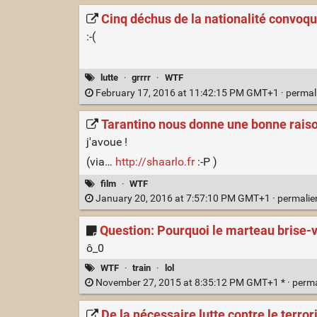
Cinq déchus de la nationalité convoqu
:-(
lutte
·
grrrr
·
WTF
February 17, 2016 at 11:42:15 PM GMT+1 ·
permal
Tarantino nous donne une bonne raiso
j'avoue !
(via…
http://shaarlo.fr
:-P )
film
·
WTF
January 20, 2016 at 7:57:10 PM GMT+1 ·
permali
Question: Pourquoi le marteau brise-vit
ô_0
WTF
·
train
·
lol
November 27, 2015 at 8:35:12 PM GMT+1 * ·
perm
De la nécessaire lutte contre le terr