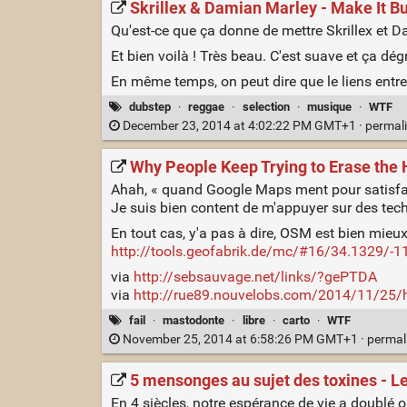
Skrillex & Damian Marley - Make It B
Qu'est-ce que ça donne de mettre Skrillex et D
Et bien voilà ! Très beau. C'est suave et ça dégr
En même temps, on peut dire que le liens entre 
dubstep
·
reggae
·
selection
·
musique
·
WTF
December 23, 2014 at 4:02:22 PM GMT+1 ·
permal
Why People Keep Trying to Erase the
Ahah, « quand Google Maps ment pour satisfaire
Je suis bien content de m'appuyer sur des techn
En tout cas, y'a pas à dire, OSM est bien mieux 
http://tools.geofabrik.de/mc/#16/34.132
via
http://sebsauvage.net/links/?gePTDA
via
http://rue89.nouvelobs.com/2014/11/25/h
fail
·
mastodonte
·
libre
·
carto
·
WTF
November 25, 2014 at 6:58:26 PM GMT+1 ·
permal
5 mensonges au sujet des toxines - 
En 4 siècles, notre espérance de vie a doublé o