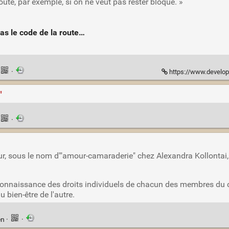
oute, par exemple, si on ne veut pas rester bloqué. »
as le code de la route…
·
https://www.developpez.com/actu/187439/Les-t
"
·
r, sous le nom d'"amour-camaraderie" chez Alexandra Kollontai, en
econnaissance des droits individuels de chacun des membres du 
u bien-être de l'autre.
en
·
·