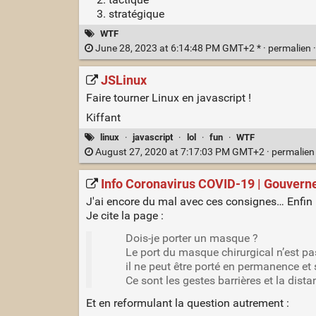
stratégique
WTF
June 28, 2023 at 6:14:48 PM GMT+2 * ·
permalien
JSLinux
Faire tourner Linux en javascript !
Kiffant
linux
·
javascript
·
lol
·
fun
·
WTF
August 27, 2020 at 7:17:03 PM GMT+2 ·
permalie
Info Coronavirus COVID-19 | Gouvern
J'ai encore du mal avec ces consignes… Enfin u
Je cite la page :
Dois-je porter un masque ?
Le port du masque chirurgical n’est 
il ne peut être porté en permanence et
Ce sont les gestes barrières et la dista
Et en reformulant la question autrement :