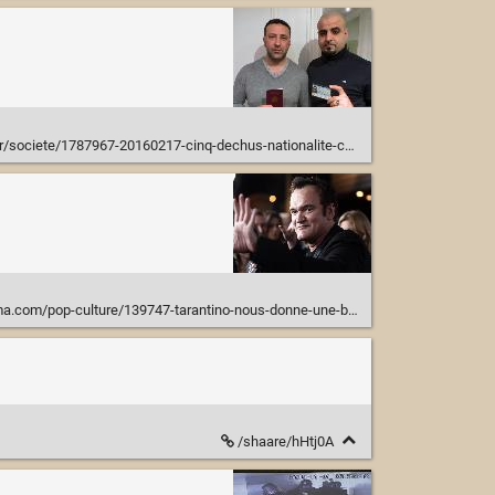
787967-20160217-cinq-dechus-nationalite-convoques-prefecture-rendre-papiers-identite
lture/139747-tarantino-nous-donne-une-bonne-raison-de-revoir-tous-ses-films.html
/shaare/hHtj0A