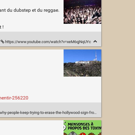
tant du dubstep et du reggae.
 !
https://www.youtube.com/watch?v=xeM6qjNqUYc
mentir-256220
people-keep-trying-to-erase-the-hollywood-sign-from-1658084644