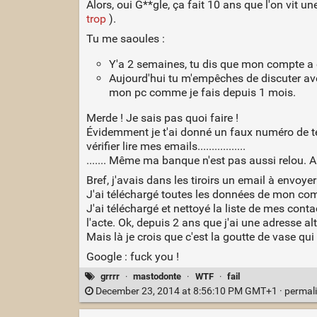
Alors, oui G**gle, ça fait 10 ans que l'on vit un
trop
).
Tu me saoules :
Y'a 2 semaines, tu dis que mon compte a é
Aujourd'hui tu m'empêches de discuter ave
mon pc comme je fais depuis 1 mois.
Merde ! Je sais pas quoi faire !
Évidemment je t'ai donné un faux numéro de t
vérifier lire mes emails.................
....... Même ma banque n'est pas aussi relou. A
Bref, j'avais dans les tiroirs un email à envoy
J'ai téléchargé toutes les données de mon com
J'ai téléchargé et nettoyé la liste de mes con
l'acte. Ok, depuis 2 ans que j'ai une adresse al
Mais là je crois que c'est la goutte de vase qui
Google : fuck you !
grrrr
·
mastodonte
·
WTF
·
fail
December 23, 2014 at 8:56:10 PM GMT+1 ·
permal