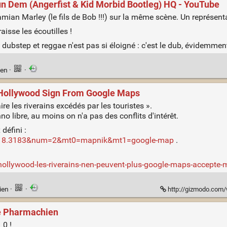
un Dem (Angerfist & Kid Morbid Bootleg) HQ - YouTube
amian Marley (le fils de Bob !!!) sur la même scène. Un représen
aisse les écoutilles !
dubstep et reggae n'est pas si éloigné : c'est le dub, évidemment
ien
·
·
 Hollywood Sign From Google Maps
 les riverains excédés par les touristes ».
o libre, au moins on n'a pas des conflits d'intérêt.
défini :
9/-118.3183&num=2&mt0=mapnik&mt1=google-map
.
ollywood-les-riverains-nen-peuvent-plus-google-maps-accepte-
ien
·
·
http://gizmodo.com/why-
Le Pharmachien
_0 !