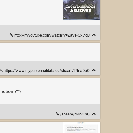
http://m.youtube.com/watch?v=ZaVe-Qx5td8
https://www.mypersonnaldata.eu/shaarli/?NnaDuQ
inction ???
/shaare/mBSKhQ