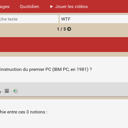
mages
Quotidien
► Jouer les vidéos
1 / 5
d’instruction du premier PC (IBM PC, en 1981) ?
n
·
·
hie entre ces 3 notions :