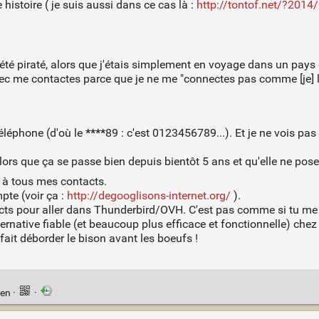
e histoire ( je suis aussi dans ce cas là :
http://tontof.net/?2014
té piraté, alors que j'étais simplement en voyage dans un pays 
c me contactes parce que je ne me "connectes pas comme [je] le 
éléphone (d'où le
****
89 : c'est 0123456789...). Et je ne vois pas
lors que ça se passe bien depuis bientôt 5 ans et qu'elle ne pos
er à tous mes contacts.
pte (voir ça :
http://degooglisons-internet.org/
).
tacts pour aller dans Thunderbird/OVH. C'est pas comme si tu me f
ternative fiable (et beaucoup plus efficace et fonctionnelle) che
 fait déborder le bison avant les boeufs !
ien
·
·