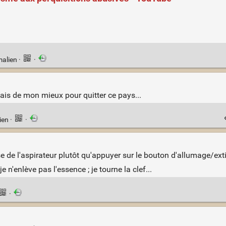
malien
·
·
 fais de mon mieux pour quitter ce pays...
ien
·
·
e de l'aspirateur plutôt qu'appuyer sur le bouton d'allumage/ext
 n'enlève pas l'essence ; je tourne la clef...
·