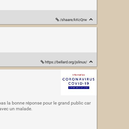
/shaare/kKcQrw
https://bellard.org/jslinux/
s la bonne réponse pour le grand public car
 avec un malade.