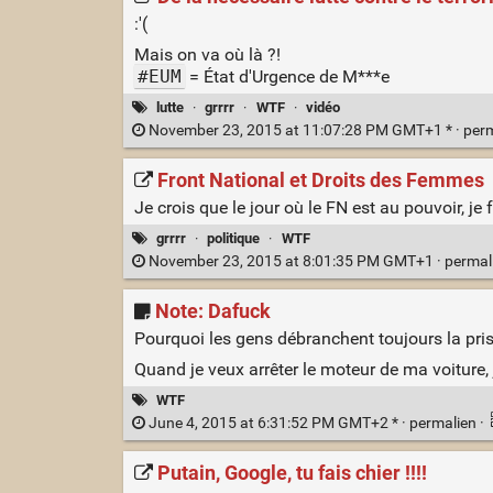
:'(
Mais on va où là ?!
#EUM
= État d'Urgence de M***e
lutte
·
grrrr
·
WTF
·
vidéo
November 23, 2015 at 11:07:28 PM GMT+1 * ·
per
Front National et Droits des Femmes
Je crois que le jour où le FN est au pouvoir, je
grrrr
·
politique
·
WTF
November 23, 2015 at 8:01:35 PM GMT+1 ·
permal
Note: Dafuck
Pourquoi les gens débranchent toujours la pris
Quand je veux arrêter le moteur de ma voiture, je
WTF
June 4, 2015 at 6:31:52 PM GMT+2 * ·
permalien
·
Putain, Google, tu fais chier !!!!