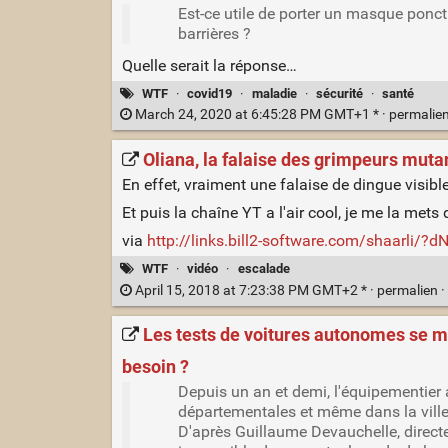
Est-ce utile de porter un masque ponct
barrières ?
Quelle serait la réponse…
WTF
·
covid19
·
maladie
·
sécurité
·
santé
March 24, 2020 at 6:45:28 PM GMT+1 * ·
permalie
Oliana, la falaise des grimpeurs mutan
En effet, vraiment une falaise de dingue visibl
Et puis la chaîne YT a l'air cool, je me la mets
via
http://links.bill2-software.com/shaarli/?d
WTF
·
vidéo
·
escalade
April 15, 2018 at 7:23:38 PM GMT+2 * ·
permalien
·
Les tests de voitures autonomes se mu
besoin ?
Depuis un an et demi, l'équipementier 
départementales et même dans la ville
D'après Guillaume Devauchelle, directe