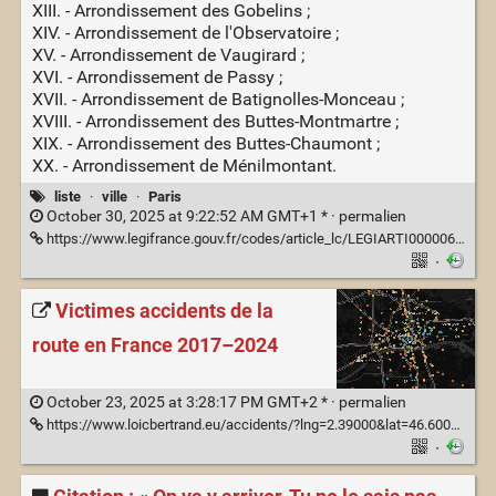
XIII. - Arrondissement des Gobelins ;
XIV. - Arrondissement de l'Observatoire ;
XV. - Arrondissement de Vaugirard ;
XVI. - Arrondissement de Passy ;
XVII. - Arrondissement de Batignolles-Monceau ;
XVIII. - Arrondissement des Buttes-Montmartre ;
XIX. - Arrondissement des Buttes-Chaumont ;
XX. - Arrondissement de Ménilmontant.
liste
·
ville
·
Paris
October 30, 2025 at 9:22:52 AM GMT+1 * ·
permalien
https://www.legifrance.gouv.fr/codes/article_lc/LEGIARTI000006396737
·
Victimes accidents de la
route en France 2017–2024
October 23, 2025 at 3:28:17 PM GMT+2 * ·
permalien
https://www.loicbertrand.eu/accidents/?lng=2.39000&lat=46.60000&zoom=5.00&mode=Pi%C3%A9ton%2CV%C3%A9lo%2CEDP-m%2C2+Roues+Motoris%C3%A9es%2C4+Roues%2CAutres%2CInd%C3%A9termin%C3%A9&grav=Bless%C3%A9+l%C3%A9ger%2CBless%C3%A9+hospitalis%C3%A9%2CTu%C3%A9&coloring=mode&years=2017-2024
·