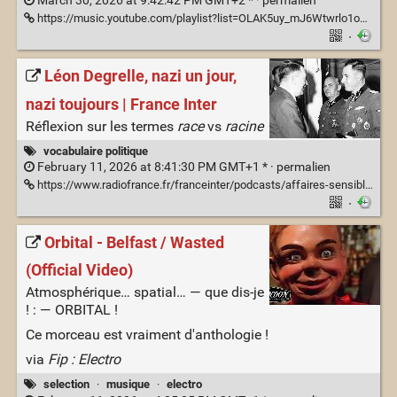
March 30, 2026 at 9:42:42 PM GMT+2 * ·
permalien
https://music.youtube.com/playlist?list=OLAK5uy_mJ6Wtwrlo1oMuryrEKTlDsHdwE9AR5UIQ
·
Léon Degrelle, nazi un jour,
nazi toujours | France Inter
Réflexion sur les termes
race
vs
racine
vocabulaire politique
February 11, 2026 at 8:41:30 PM GMT+1 * ·
permalien
https://www.radiofrance.fr/franceinter/podcasts/affaires-sensibles/affaires-sensibles-du-mercredi-07-janvier-2026-4066985
·
Orbital - Belfast / Wasted
(Official Video)
Atmosphérique… spatial… — que dis-je
! : — ORBITAL !
Ce morceau est vraiment d'anthologie !
via
Fip : Electro
selection
·
musique
·
electro