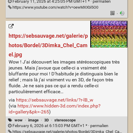
February 11, 2026 at 4:25:05 PM GMT+1 * ·
permalien
https://www.youtube.com/watch?v=oewMXXbl5O0
·
https://sebsauvage.net/galerie/p
hotos/Bordel/3Dimka_Chel_Cam
el.jpg
Wow ! J'ai découvert les images stéréoscopiques très
jeunes. Mais j'avoue que celle-ci a vraiment été
bluffante pour moi ! D'habitude je distinguais bien le
relief ; mais là j'ai vraiment vu en 3D, de façon très
fluide. Je ne sais pas ce qui a rendu celle-ci
particulièrement efficace…
via
https://sebsauvage.net/links/?r-lB_w
(via
https://www.hidden-3d.com/index.php?
id=gallery&pk=-265
)
wow
·
image
·
3D
·
stereoscope
February 6, 2026 at 6:15:03 PM GMT+1 * ·
permalien
https://sebsauvage.net/galerie/photos/Bordel/3Dimka_Chel_Camel.jpg