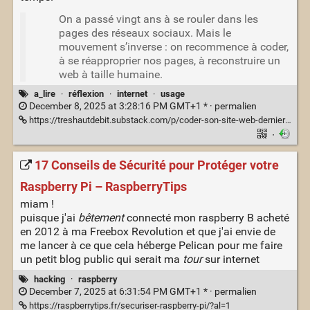
On a passé vingt ans à se rouler dans les
pages des réseaux sociaux. Mais le
mouvement s’inverse : on recommence à coder,
à se réapproprier nos pages, à reconstruire un
web à taille humaine.
a_lire
·
réflexion
·
internet
·
usage
December 8, 2025 at 3:28:16 PM GMT+1 * ·
permalien
https://treshautdebit.substack.com/p/coder-son-site-web-dernier-geste
·
17 Conseils de Sécurité pour Protéger votre
Raspberry Pi – RaspberryTips
miam !
puisque j'ai
bêtement
connecté mon raspberry B acheté
en 2012 à ma Freebox Revolution et que j'ai envie de
me lancer à ce que cela héberge Pelican pour me faire
un petit blog public qui serait ma
tour
sur internet
hacking
·
raspberry
December 7, 2025 at 6:31:54 PM GMT+1 * ·
permalien
https://raspberrytips.fr/securiser-raspberry-pi/?al=1