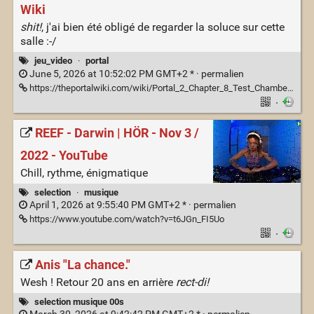
Wiki
shit!
, j'ai bien été obligé de regarder la soluce sur cette
salle :-/
jeu_video
·
portal
June 5, 2026 at 10:52:02 PM GMT+2 * ·
permalien
https://theportalwiki.com/wiki/Portal_2_Chapter_8_Test_Chamber_16
·
REEF - Darwin | HÖR - Nov 3 /
2022 - YouTube
Chill, rythme, énigmatique
selection
·
musique
April 1, 2026 at 9:55:40 PM GMT+2 * ·
permalien
https://www.youtube.com/watch?v=t6JGn_FI5Uo
·
Anis "La chance."
Wesh ! Retour 20 ans en arrière
rect-di!
selection musique 00s