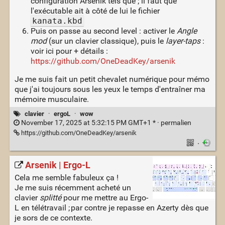
configuration Arsenik tels que ; il faut que
l'exécutable ait à côté de lui le fichier
kanata.kbd
Puis on passe au second level : activer le
Angle
mod
(sur un clavier classique), puis le
layer-taps
:
voir ici pour + détails :
https://github.com/OneDeadKey/arsenik
Je me suis fait un petit chevalet numérique pour mémo
que j'ai toujours sous les yeux le temps d'entraîner ma
mémoire musculaire.
clavier
·
ergoL
·
wow
November 17, 2025 at 5:32:15 PM GMT+1 * ·
permalien
https://github.com/OneDeadKey/arsenik
·
Arsenik | Ergo‑L
Cela me semble fabuleux ça !
Je me suis récemment acheté un
clavier
splitté
pour me mettre au Ergo-
L en télétravail ; par contre je repasse en Azerty dès que
je sors de ce contexte.