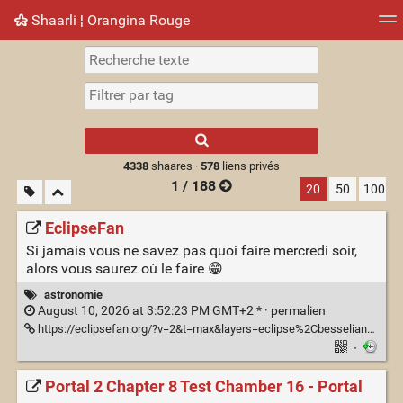
Shaarli ¦ Orangina Rouge
Nuage de tags
Mur d'images
Quotidien
► Jouer
Type 1 or more
characters for
results.
4338
shaares ·
578
liens privés
1 / 188
20
50
100
EclipseFan
Si jamais vous ne savez pas quoi faire mercredi soir,
alors vous saurez où le faire 😁
astronomie
August 10, 2026 at 3:52:23 PM GMT+2 * ·
permalien
https://eclipsefan.org/?v=2&t=max&layers=eclipse%2Cbesselian%2Cumbra-live%2Cshadow-3d%2Ccloud-projection%2Cosm&lat=43.4623&lon=-3.8099&opacity=besselian%3A0.2%2Cumbra-live%3A0.2&zoom=6&palier=minute
·
Portal 2 Chapter 8 Test Chamber 16 - Portal