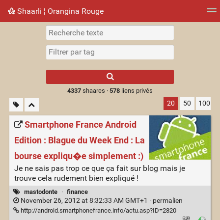
Shaarli ¦ Orangina Rouge
Nuage de tags
Mur d'images
Quotidien
► Jouer
Type 1 or more
characters for
results.
4337
shaares ·
578
liens privés
20
50
100
Smartphone France Android
Edition : Blague du Week End : La
bourse expliqu�e simplement :)
Je ne sais pas trop ce que ça fait sur blog mais je
trouve cela rudement bien expliqué !
mastodonte
·
finance
November 26, 2012 at 8:32:33 AM GMT+1 ·
permalien
http://android.smartphonefrance.info/actu.asp?ID=2820