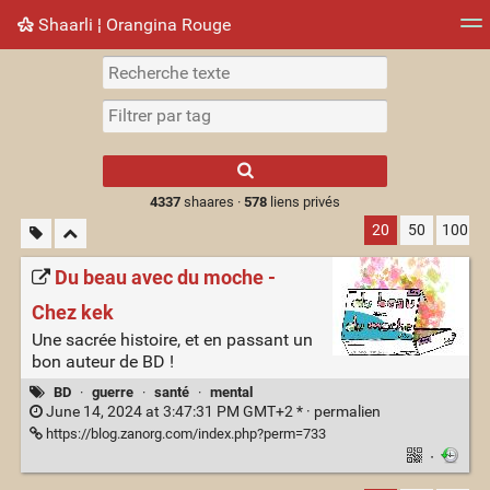
Shaarli ¦ Orangina Rouge
Nuage de tags
Mur d'images
Quotidien
► Jouer
Type 1 or more
characters for
results.
4337
shaares ·
578
liens privés
20
50
100
Du beau avec du moche -
Chez kek
Une sacrée histoire, et en passant un
bon auteur de BD !
BD
·
guerre
·
santé
·
mental
June 14, 2024 at 3:47:31 PM GMT+2 * ·
permalien
https://blog.zanorg.com/index.php?perm=733
·