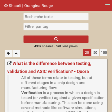
Shaarli ¦ Orangina Rouge
Nuage de tags
Mur d'images
Quotidien
► Jouer
Type 1 or more
characters for
results.
4337
shaares ·
578
liens privés
20
50
100
What is the difference between testing,
validation and ASIC verification? - Quora
All of these terms relate to testing, but at
different stages in a chip design and
manufacturing flow:
Verification
is a process in which a design is
tested (or verified) against a given specification
before manufacturing. This can be done using
several methods like software simulations,