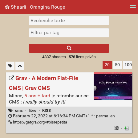
Shaarli ¦ Orangina Rouge
Nuage de tags
Mur d'images
Quotidien
► Jouer
Type 1 or more
characters for
results.
4337
shaares ·
578
liens privés
20
50
100
Grav - A Modern Flat-File
CMS | Grav CMS
Mince,
5 ans + tard
je retombe sur ce
CMS ;
i really should try it!
cms
·
libre
·
KISS
February 22, 2022 at 6:16:34 PM GMT+1 * ·
permalien
https://getgrav.org/#bisrepetita
·