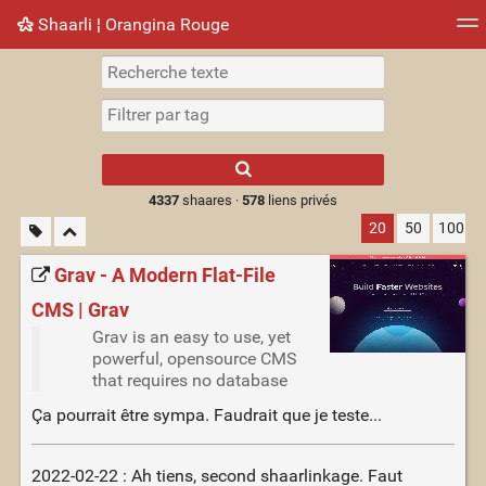
Shaarli ¦ Orangina Rouge
Nuage de tags
Mur d'images
Quotidien
► Jouer
Type 1 or more
characters for
results.
4337
shaares ·
578
liens privés
20
50
100
Grav - A Modern Flat-File
CMS | Grav
Grav is an easy to use, yet
powerful, opensource CMS
that requires no database
Ça pourrait être sympa. Faudrait que je teste...
2022-02-22 : Ah tiens, second shaarlinkage. Faut