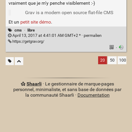
vraiment que je m'y penche visiblement :-)
Grav is a modern open source flat-file CMS
Et un
petit site démo
.
cms
·
libre
April 13, 2017 at 4:41:01 AM GMT+2 * ·
permalien
https://getgrav.org/
·
20
50
100
Shaarli
· Le gestionnaire de marque-pages
personnel, minimaliste, et sans base de données par
la communauté Shaarli ·
Documentation