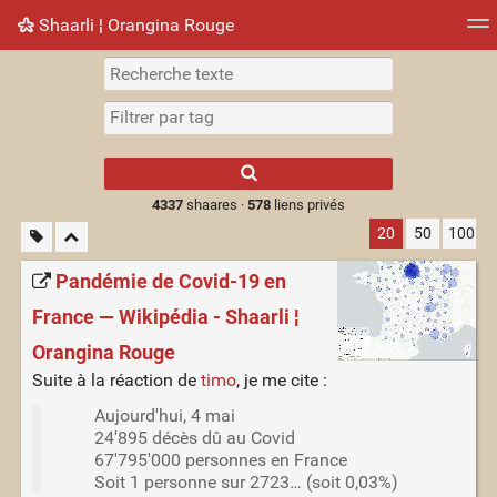
Shaarli ¦ Orangina Rouge
Nuage de tags
Mur d'images
Quotidien
► Jouer
Type 1 or more
characters for
results.
4337
shaares ·
578
liens privés
20
50
100
Pandémie de Covid-19 en
France — Wikipédia - Shaarli ¦
Orangina Rouge
Suite à la réaction de
timo
, je me cite :
Aujourd'hui, 4 mai
24'895 décès dû au Covid
67'795'000 personnes en France
Soit 1 personne sur 2723… (soit 0,03%)