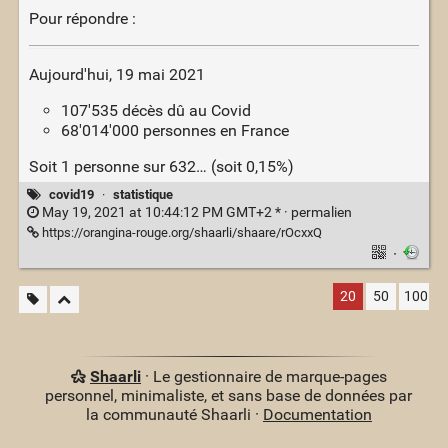
Pour répondre :
Aujourd'hui, 19 mai 2021
107'535 décès dû au Covid
68'014'000 personnes en France
Soit 1 personne sur 632… (soit 0,15%)
covid19
·
statistique
May 19, 2021 at 10:44:12 PM GMT+2 * ·
permalien
https://orangina-rouge.org/shaarli/shaare/rOcxxQ
·
20
50
100
Shaarli
· Le gestionnaire de marque-pages
personnel, minimaliste, et sans base de données par
la communauté Shaarli ·
Documentation