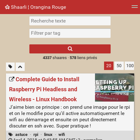
Shaarli ¦ Orangina Rouge
Nuage de tags
Mur d'images
Quotidien
► Jouer
Type 1 or more
characters for
results.
4337
shaares ·
578
liens privés
20
50
100
Complete Guide to Install
Raspberry Pi Headless and
Wireless - Linux Handbook
J'aime bien ce principe : on prend une image pour le rpi
et on le modifie pour qu'il active automatiquement le
wifi au démarrage et ensuite on peut directement
discuter en ssh avec. Super pratique !
astuce
·
rpi
·
linux
·
wifi