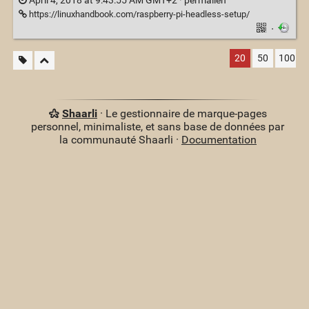
April 4, 2018 at 9:43:55 AM GMT+2 ·
permalien
https://linuxhandbook.com/raspberry-pi-headless-setup/
·
20
50
100
Shaarli
· Le gestionnaire de marque-pages
personnel, minimaliste, et sans base de données par
la communauté Shaarli ·
Documentation