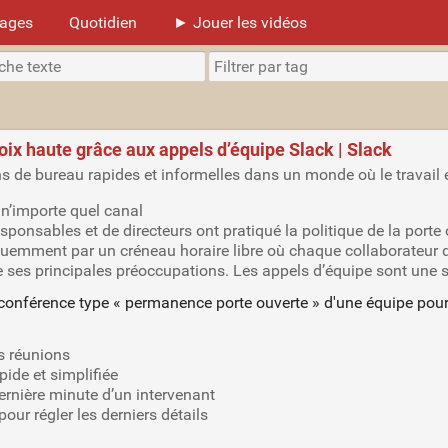
mages
Quotidien
► Jouer les vidéos
x haute grâce aux appels d’équipe Slack | Slack
s de bureau rapides et informelles dans un monde où le travail e
n’importe quel canal
ponsables et de directeurs ont pratiqué la politique de la port
quemment par un créneau horaire libre où chaque collaborateur 
 ses principales préoccupations. Les appels d’équipe sont une so
lé-conférence type « permanence porte ouverte » d'une équipe pou
s réunions
de et simplifiée
nière minute d’un intervenant
r régler les derniers détails