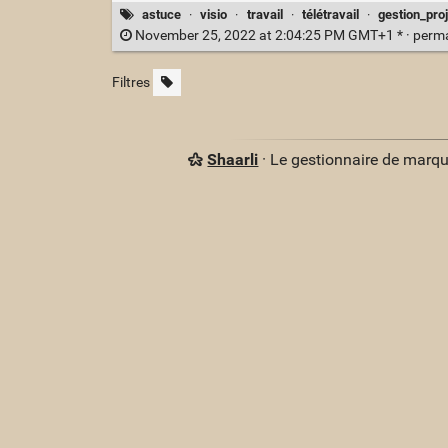
astuce
·
visio
·
travail
·
télétravail
·
gestion_proj
November 25, 2022 at 2:04:25 PM GMT+1 * ·
perm
Filtres
Shaarli
· Le gestionnaire de marq