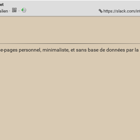
et
alien
·
·
https://slack.com/intl/f
ue-pages personnel, minimaliste, et sans base de données par l