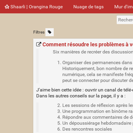
Shaarli ¦ Orangina Rouge
Nuage de tags
Mur d'i
Filtres
Comment résoudre les problèmes à voi
Six manières de recréer des discussion
Organiser des permanences dans 
Historiquement, bon nombre de res
numérique, cela se manifeste fré
peut se connecter pour discuter de
J'aime bien cette idée : ouvrir un canal de té
Dans les autres conseils sur la page, il y a :
Les sessions de réflexion après le
Une programmation en binôme rapi
Répondre aux commentaires de der
Un dépoussiérage hebdomadaire pou
Des rencontres sociales