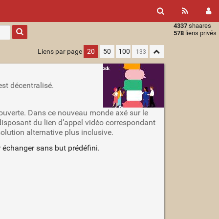
4337
shaares
Type 1 or
578
liens privés
more
characters
Liens par page
20
50
100
for
results.
st décentralisé.
e ouverte. Dans ce nouveau monde axé sur le
disposant du lien d’appel vidéo correspondant
lution alternative plus inclusive.
r échanger sans but prédéfini.