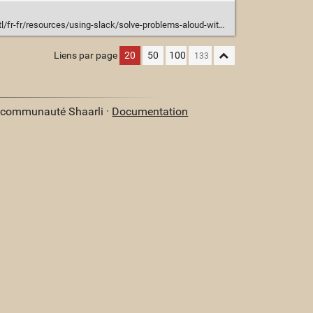
r-fr/resources/using-slack/solve-problems-aloud-with-slack-huddles
Liens par page
20
50
100
a communauté Shaarli ·
Documentation