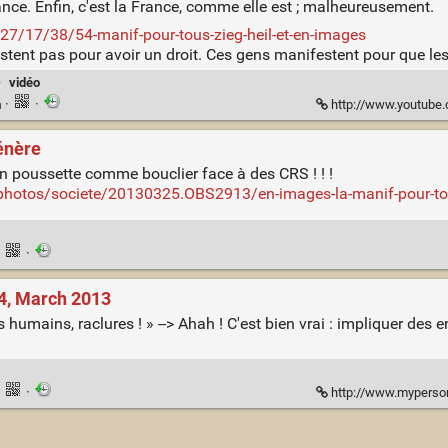
nce. Enfin, c'est la France, comme elle est ; malheureusement.
27/17/38/54-manif-pour-tous-zieg-heil-et-en-images
estent pas pour avoir un droit. Ces gens manifestent pour que les
·
vidéo
n
·
·
http://www.youtube
énère
en poussette comme bouclier face à des CRS ! ! !
-photos/societe/20130325.OBS2913/en-images-la-manif-pour-to
·
·
24, March 2013
s humains, raclures ! » --> Ahah ! C'est bien vrai : impliquer des
·
·
http://www.myperson