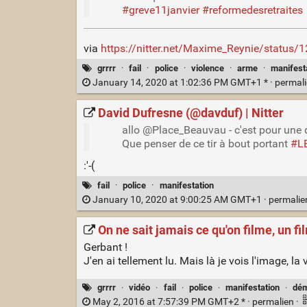
#greve11janvier
#reformedesretraites
via
https://nitter.net/Maxime_Reynie/stat
grrrr
·
fail
·
police
·
violence
·
arme
·
manifest
January 14, 2020 at 1:02:36 PM GMT+1 * ·
permal
David Dufresne (@davduf) | Nitter
allo @Place_Beauvau - c'est pour une 
Que penser de ce tir à bout portant
#L
:'-(
fail
·
police
·
manifestation
January 10, 2020 at 9:00:25 AM GMT+1 ·
permali
On ne sait jamais ce qu'on filme, un f
Gerbant !
J'en ai tellement lu. Mais là je vois l'image, la
grrrr
·
vidéo
·
fail
·
police
·
manifestation
·
dém
May 2, 2016 at 7:57:39 PM GMT+2 * ·
permalien
·