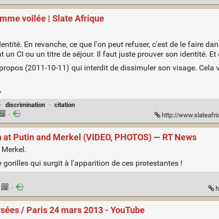
femme voilée | Slate Afrique
entité. En revanche, ce que l'on peut refuser, c'est de le faire dan
n CI ou un titre de séjour. Il faut juste prouver son identité. Et 
 propos (2011-10-11) qui interdit de dissimuler son visage. Cela 
»
·
discrimination
·
citation
·
http://www.slateafrique.
sh at Putin and Merkel (VIDEO, PHOTOS) — RT News
 Merkel.
rilles qui surgit à l'apparition de ces protestantes !
·
h
sées / Paris 24 mars 2013 - YouTube