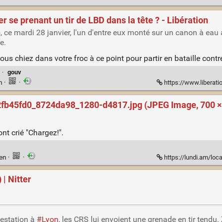
r se prenant un tir de LBD dans la tête ? - Libération
ce mardi 28 janvier, l'un d'entre eux monté sur un canon à eau a 
e.
us chiez dans votre froc à ce point pour partir en bataille cont
·
gouv
en
·
·
https://www.liberation.fr/checknews/
45fd0_8724da98_1280-d4817.jpg (JPEG Image, 700 × 1
ont crié "Chargez!".
ien
·
·
https://lundi.am/local/cache-vigne
| Nitter
festation à
#Lyon
, les CRS lui envoient une grenade en tir tendu