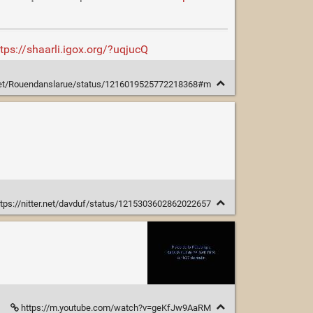
ttps://shaarli.igox.org/?uqjucQ
r.net/Rouendanslarue/status/1216019525772218368#m
tps://nitter.net/davduf/status/1215303602862022657
https://m.youtube.com/watch?v=geKfJw9AaRM