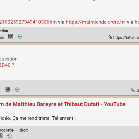
us/1216025927949410306#m
via
https://maintiendelordre.fr/
via
h
ation
ien
·
·
https://nitte
question
BD40
?
en
·
·
ht
ilm de Matthieu Bareyre et Thibaut Dufait - YouTube
 vidéo. Ça me rend triste. Tellement !
ocratie
·
droit
·