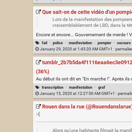
Que sait-on de cette vidéo d'un pompie
Lors de la manifestation des pompiers, 
vraisemblablement de LBD, dans la têt
Encore et encore... Gouvernement de merde ! Vo
fail
·
police
·
manifestation
·
pompier
·
secours
January 29, 2020 at 1:43:20 AM GMT+1 ·
permali
tumblr_2b7b5da4f1116eaa6ec3e0912fb
(36%)
Au début ils ont dit en "En marche !". Après ils 
transcription
·
manifestation
·
graf
January 15, 2020 at 12:27:50 AM GMT+1 ·
permal
Rouen dans la rue (@Rouendanslarue) 
:-(
Alors qu'une habitante filmait la mani