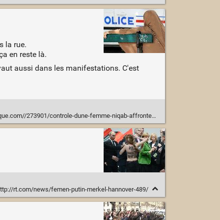
s la rue.
ça en reste là.
vaut aussi dans les manifestations. C'est
com//273901/controle-dune-femme-niqab-affrontements-argenteuil
ttp://rt.com/news/femen-putin-merkel-hannover-489/