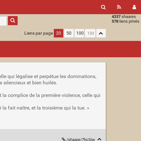
4337
shaares
Type 1 or
578
liens privés
more
characters
Liens par page
20
50
100
for
results.
celle qui légalise et perpétue les dominations,
 silencieux et bien huilés.
t la complice de la première violence, celle qui
a fait naître, et la troisième qui la tue. »
/shaare/7hcSiw