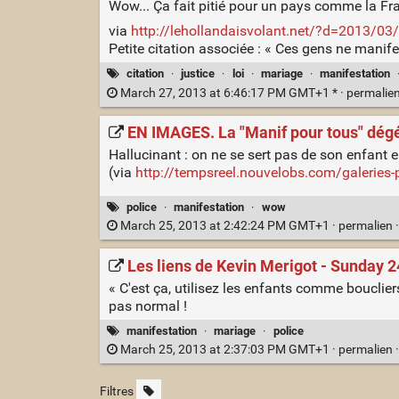
Wow... Ça fait pitié pour un pays comme la Fra
via
http://lehollandaisvolant.net/?d=2013/03/
Petite citation associée : « Ces gens ne manif
citation
·
justice
·
loi
·
mariage
·
manifestation
March 27, 2013 at 6:46:17 PM GMT+1 * ·
permalie
EN IMAGES. La "Manif pour tous" dég
Hallucinant : on ne se sert pas de son enfant 
(via
http://tempsreel.nouvelobs.com/galeries
police
·
manifestation
·
wow
March 25, 2013 at 2:42:24 PM GMT+1 ·
permalien
Les liens de Kevin Merigot - Sunday 
« C'est ça, utilisez les enfants comme bouclier
pas normal !
manifestation
·
mariage
·
police
March 25, 2013 at 2:37:03 PM GMT+1 ·
permalien
Filtres