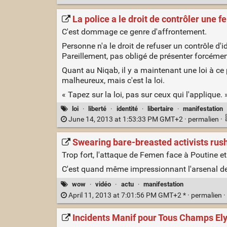
La police a le droit de contrôler une 
C'est dommage ce genre d'affrontement.
Personne n'a le droit de refuser un contrôle d'id
Pareillement, pas obligé de présenter forcément u
Quant au Niqab, il y a maintenant une loi à ce
malheureux, mais c'est la loi.
« Tapez sur la loi, pas sur ceux qui l'applique. 
loi
·
liberté
·
identité
·
libertaire
·
manifestation
June 14, 2013 at 1:53:33 PM GMT+2 ·
permalien
·
Swearing bare-breasted activists ru
Trop fort, l'attaque de Femen face à Poutine et
C'est quand même impressionnant l'arsenal de go
wow
·
vidéo
·
actu
·
manifestation
April 11, 2013 at 7:01:56 PM GMT+2 * ·
permalien
·
Incidents Manif pour Tous Champs Ely