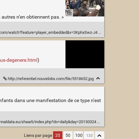
 autres n’en obtiennent pas. »
.com/watch?feature=player_embedded&v=3KphxSwz-J4
us-degenere.html
)
http://referentiel.nouvelobs.com/file/5518652.jpg
 enfants dans une manifestation de ce type n'est
naldata.eu/shaarli/index.php?do=daily&day=20130324
Liens par page
20
50
100