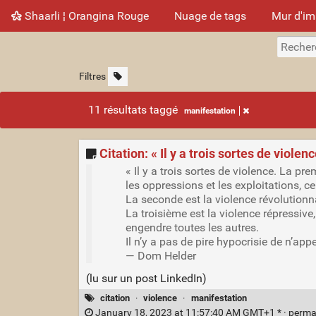
Shaarli ¦ Orangina Rouge
Nuage de tags
Mur d'i
Filtres
11 résultats taggé
manifestation
Citation: « Il y a trois sortes de violenc
« Il y a trois sortes de violence. La pre
les oppressions et les exploitations, c
La seconde est la violence révolutionnai
La troisième est la violence répressive,
engendre toutes les autres.
Il n’y a pas de pire hypocrisie de n’appe
— Dom Helder
(lu sur un post LinkedIn)
citation
·
violence
·
manifestation
January 18, 2023 at 11:57:40 AM GMT+1 * ·
perma