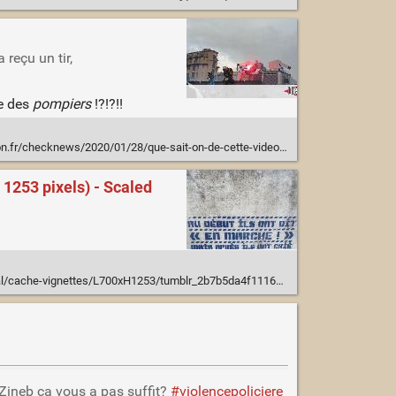
reçu un tir,
re des
pompiers
!?!?!!
2020/01/28/que-sait-on-de-cette-video-d-un-pompier-se-prenant-un-tir-de-lbd-dans-la-tete_1775786
253 pixels) - Scaled
ttes/L700xH1253/tumblr_2b7b5da4f1116eaa6ec3e0912fb45fd0_8724da98_1280-d4817.jpg?1577660243
. Zineb ça vous a pas suffit?
#violencepoliciere