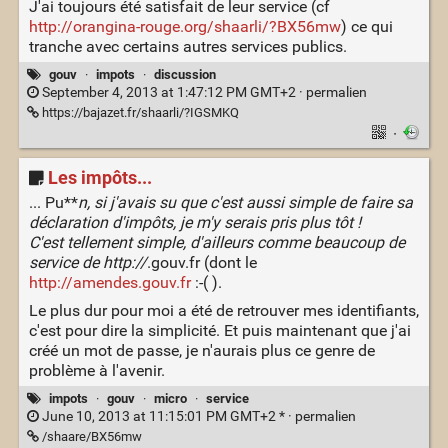
J'ai toujours été satisfait de leur service (cf
http://orangina-rouge.org/shaarli/?BX56mw
) ce qui
tranche avec certains autres services publics.
gouv
·
impots
·
discussion
September 4, 2013 at 1:47:12 PM GMT+2 ·
permalien
https://bajazet.fr/shaarli/?IGSMKQ
·
Les impôts...
... Pu**
n, si j'avais su que c'est aussi simple de faire sa
déclaration d'impôts, je m'y serais pris plus tôt !
C'est tellement simple, d'ailleurs comme beaucoup de
service de http://
.gouv.fr (dont le
http://amendes.gouv.fr
:-( ).
Le plus dur pour moi a été de retrouver mes identifiants,
c'est pour dire la simplicité. Et puis maintenant que j'ai
créé un mot de passe, je n'aurais plus ce genre de
problème à l'avenir.
impots
·
gouv
·
micro
·
service
June 10, 2013 at 11:15:01 PM GMT+2 * ·
permalien
/shaare/BX56mw