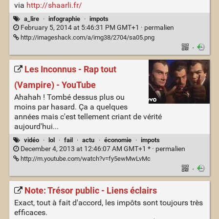
via
http://shaarli.fr/
a_lire
·
infographie
·
impots
February 5, 2014 at 5:46:31 PM GMT+1 ·
permalien
http://imageshack.com/a/img38/2704/sa05.png
·
Les Inconnus - Rap tout
(Vampire) - YouTube
Ahahah ! Tombé dessus plus ou
moins par hasard. Ça a quelques
années mais c'est tellement criant de vérité
aujourd'hui...
vidéo
·
lol
·
fail
·
actu
·
économie
·
impots
December 4, 2013 at 12:46:07 AM GMT+1 * ·
permalien
http://m.youtube.com/watch?v=fy5ewMwLvMc
·
Note: Trésor public - Liens éclairs
Exact, tout à fait d'accord, les impôts sont toujours très
efficaces.