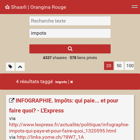
Shaarli ¦ Orangina Rouge
Nuage de tags
Mur d'images
Quotidien
► Jouer
Type 1 or more
characters for
results.
4337
shaares ·
578
liens privés
20
50
100
4 résultats taggé
impots
INFOGRAPHIE. Impôts: qui paie... et pour
faire quoi? - L'Express
via
http://www.lexpress.fr/actualite/politique/infographie-
impots-qui-paye-et-pour-faire-quoi_1320595.html
via
http://links.yome.ch/?8W7_1A