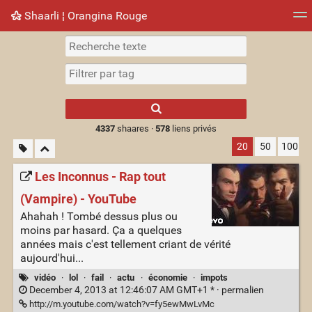
Shaarli ¦ Orangina Rouge
Nuage de tags
Mur d'images
Quotidien
► Jouer
Type 1 or more
characters for
results.
4337
shaares ·
578
liens privés
20
50
100
Les Inconnus - Rap tout
(Vampire) - YouTube
Ahahah ! Tombé dessus plus ou
moins par hasard. Ça a quelques
années mais c'est tellement criant de vérité
aujourd'hui...
vidéo
·
lol
·
fail
·
actu
·
économie
·
impots
December 4, 2013 at 12:46:07 AM GMT+1 * ·
permalien
http://m.youtube.com/watch?v=fy5ewMwLvMc