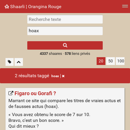
Shaarli ¦ Orangina Rouge
Nuage de tags
Mur d'images
Quotidien
► Jouer
Type 1 or more
characters for
results.
4337
shaares ·
578
liens privés
20
50
100
2 résultats taggé
hoax
Figaro ou Gorafi ?
Marrant ce site qui compare les titres de vraies actus et
de fausses actus (hoax).
« Vous avez obtenu le score de 7 sur 10.
Bravo, c'est un bon score. »
Qui dit mieux ?