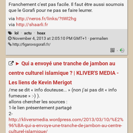
Franchement c'est pas facile. Il faut être aussi sournois
que le Gorafi pour ne pas se faire leurrer.
via
http://neros.fr/links/?tWI2hg
via
http://shaarli.fr
lol
·
actu
·
hoax
November 4, 2013 at 2:05:10 PM GMT+1 ·
permalien
http://figarovsgorafi.fr/
·
► Qui a envoyé une tranche de jambon au
centre culturel islamique ? | KLIVER'S MEDIA -
Les liens de Kevin Merigot
/me se dit « info douteuse... » (non j'ai pas dit « info
fumeuse » :-) ).
allons chercher les sources :
1-le lien présentement partagé
2-
http://kliversmedia.wordpress.com/2013/03/10/%E2%
96%BA-qui-a-envoye-une-tranche-de-jambon-au-centre-
culturel-islamique/