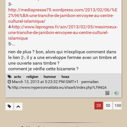
3-
http://mediapresse75.wordpress.com/2013/02/06/%E
2%96%BA-une-tranche-de-jambon-envoyee-au-centre-
culturel-islamique/
4-
http://www.leprogres.fr/ain/2013/02/05/meximieux-
une-tranche-de-jambon-envoyee-au-centre-culturel-
islamique
5-...
rien de plus ? bon, alors qui m'explique comment dans
le lien 2-, il y a une enveloppe fermée avec un timbre et
une ouverte sans timbre ?
comment je vérifie cette bizarrerie ?
actu
·
religion
·
humour
·
hoax
March 13, 2013 at 5:23:32 PM GMT+1 ·
permalien
http://www.mypersonnaldata.eu/shaarli/index.php?Lf9NQA
·
20
50
100