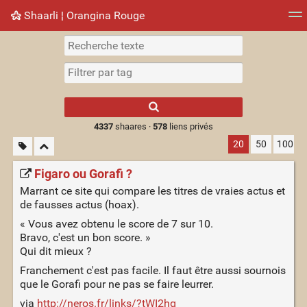
Shaarli ¦ Orangina Rouge
Nuage de tags
Mur d'images
Quotidien
► Jouer
Type 1 or more
characters for
results.
4337
shaares ·
578
liens privés
20
50
100
Figaro ou Gorafi ?
Marrant ce site qui compare les titres de vraies actus et
de fausses actus (hoax).
« Vous avez obtenu le score de 7 sur 10.
Bravo, c'est un bon score. »
Qui dit mieux ?
Franchement c'est pas facile. Il faut être aussi sournois
que le Gorafi pour ne pas se faire leurrer.
via
http://neros.fr/links/?tWI2hg