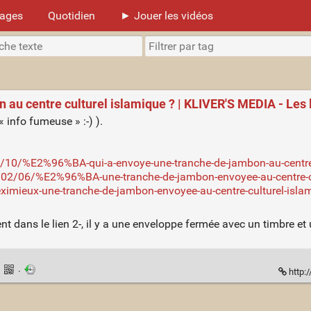
mages
Quotidien
► Jouer les vidéos
au centre culturel islamique ? | KLIVER'S MEDIA - Les 
« info fumeuse » :-) ).
/10/%E2%96%BA-qui-a-envoye-une-tranche-de-jambon-au-centre-
02/06/%E2%96%BA-une-tranche-de-jambon-envoyee-au-centre-cu
imieux-une-tranche-de-jambon-envoyee-au-centre-culturel-isla
nt dans le lien 2-, il y a une enveloppe fermée avec un timbre et
·
·
http: