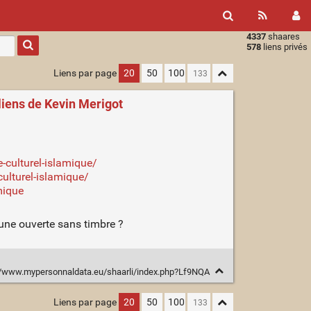
4337
shaares
Type 1 or
578
liens privés
more
characters
Liens par page
20
50
100
for
results.
liens de Kevin Merigot
culturel-islamique/
lturel-islamique/
mique
 une ouverte sans timbre ?
//www.mypersonnaldata.eu/shaarli/index.php?Lf9NQA
Liens par page
20
50
100