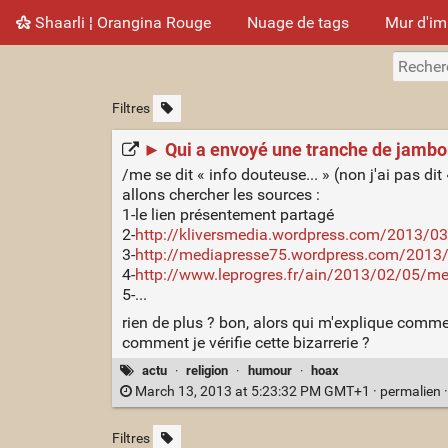
Shaarli ¦ Orangina Rouge
Nuage de tags
Mur d'i
Filtres
► Qui a envoyé une tranche de jambon 
/me se dit « info douteuse... » (non j'ai pas dit 
allons chercher les sources :
1-le lien présentement partagé
2-
http://kliversmedia.wordpress.com/2013/03
3-
http://mediapresse75.wordpress.com/2013/
4-
http://www.leprogres.fr/ain/2013/02/05/mex
5-...
rien de plus ? bon, alors qui m'explique comme
comment je vérifie cette bizarrerie ?
actu
·
religion
·
humour
·
hoax
March 13, 2013 at 5:23:32 PM GMT+1 ·
permalien
Filtres