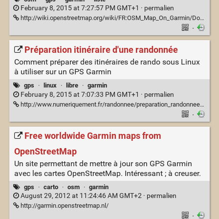
February 8, 2015 at 7:27:57 PM GMT+1 ·
permalien
http://wiki.openstreetmap.org/wiki/FR:OSM_Map_On_Garmin/Download#Pays_d.27Europe_s.C3.A9par.C3.A9s
·
Préparation itinéraire d'une randonnée
Comment préparer des itinéraires de rando sous Linux
à utiliser sur un GPS Garmin
gps
·
linux
·
libre
·
garmin
February 8, 2015 at 7:07:33 PM GMT+1 ·
permalien
http://www.numeriquement.fr/randonnee/preparation_randonnees.php
·
Free worldwide Garmin maps from
OpenStreetMap
Un site permettant de mettre à jour son GPS Garmin
avec les cartes OpenStreetMap. Intéressant ; à creuser.
gps
·
carto
·
osm
·
garmin
August 29, 2012 at 11:24:46 AM GMT+2 ·
permalien
http://garmin.openstreetmap.nl/
·