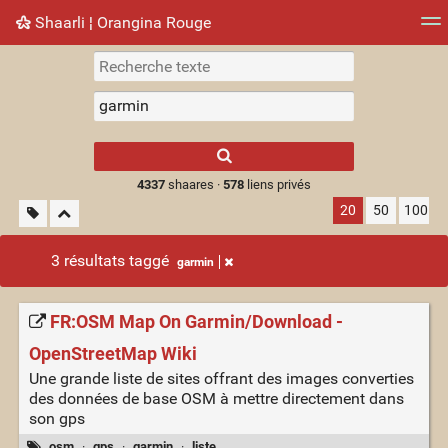
Shaarli ¦ Orangina Rouge
Nuage de tags
Mur d'images
Quotidien
► Jouer
Type 1 or more
characters for
results.
4337
shaares ·
578
liens privés
20
50
100
3 résultats taggé
garmin
FR:OSM Map On Garmin/Download -
OpenStreetMap Wiki
Une grande liste de sites offrant des images converties
des données de base OSM à mettre directement dans
son gps
osm
·
gps
·
garmin
·
liste