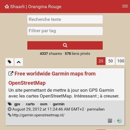
Shaarli ¦ Orangina Rouge
Nuage de tags
Mur d'images
Quotidien
► Jouer
Type 1 or more
characters for
results.
4337
shaares ·
578
liens privés
20
50
100
Free worldwide Garmin maps from
OpenStreetMap
Un site permettant de mettre à jour son GPS Garmin
avec les cartes OpenStreetMap. Intéressant ; à creuser.
gps
·
carto
·
osm
·
garmin
August 29, 2012 at 11:24:46 AM GMT+2 ·
permalien
http://garmin.openstreetmap.nl/
·