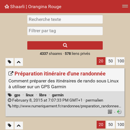
Shaarli ¦ Orangina Rouge
Nuage de tags
Mur d'images
Quotidien
► Jouer
Type 1 or more
characters for
results.
4337
shaares ·
578
liens privés
20
50
100
Préparation itinéraire d'une randonnée
Comment préparer des itinéraires de rando sous Linux
à utiliser sur un GPS Garmin
gps
·
linux
·
libre
·
garmin
February 8, 2015 at 7:07:33 PM GMT+1 ·
permalien
http://www.numeriquement.fr/randonnee/preparation_randonnees.php
·
20
50
100