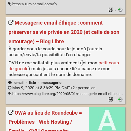
https://10minemail.com/fr/
·
Messagerie email éthique : comment
préserver sa vie privée en 2020 (et celle de son
entourage) – Blog Libre
À garder sous le coude pour le jour où j'aurais
besoin/envie/la possibilité d'en changer.
OVH ne me satisfait plus vraiment ([cf mon
petit coup
de gueule
) mais je suis encore lié à cause de mon
adresse qui contient le nom de domaine.
email
·
liste
·
messagerie
May 9, 2020 at 8:36:29 PM GMT+2 ·
permalien
https://www.blog-libre.org/2020/05/01/messagerie-email-ethique-comment-preserver-sa-vie-privee-en-2020-et-celle-de-son-entourage/
·
OWA au lieu de Roundcube =
Problèmes - Web Hosting /