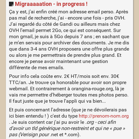
Migraaaaation - in progress !
Ça y est, j'ai enfin créé mon adresse email perso. Après
pas mal de recherche, j'ai - encore une fois - pris OVH.
J'ai regardé du côté de Gandi ou ailleurs mais chez
OVH l'email permet 2Go, ce qui est conséquent. Sur
mon gmail, je suis à 5Go depuis 7 ans ; en sachant que
je m'en servais pour archiver des documents. Je me dis
que dans 3-4 ans OVH proposera une offre plus grande
ou alors je me permettrais de prendre plus grand. Et
encore je pense avoir maintenant une gestion
différente de mes emails.
Pour info cela coûte env. 2€ HT/mois soit env. 30€
TTC/an. Je trouve ça honorable pour avoir son propre
webmail. Et contrairement à orangina-rouge.org, là je
vais me permettre d'héberger toutes mes photos perso.
Il faut juste que je trouve l'appli qui va bien...
Et puis concernant l'adresse (que je ne dévoilerais pas
ici bien entendu ! ) c'est du type
http://prenom-nom.org
. Je suis content car j'ai pu avoir le
.org - ceci afin
d'avoir un tld générique non-restreint et qui ne « pue »
pas (Verisign pour
.net et *.com).