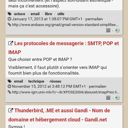
seul inconvénient (et l'aspect soit-disant esthétique -
mais ça c'est accessoire).
astuce
·
email
·
libre
·
utile
January 17, 2013 at 1:38:07 PM GMT+1 ·
permalien
http://www.arobase.org/gmail/gmail-version-standard-simplifiee.htm
·
Les protocoles de messagerie : SMTP, POP et
IMAP
Que choisir entre POP et IMAP ?
Visiblement, il faut plutôt s'orienter vers IMAP qui
fournit bien plus de fonctionnalités.
email
·
technique
·
réseau
November 15, 2012 at 3:48:12 PM GMT+1 ·
permalien
http://www-igm.univ-mlv.fr/~dr/XPOSE2004/abouvet/imapPres.htm
·
Thunderbird, .ME et aussi Gandi - Nom de
domaine et hébergement cloud - Gandi.net
Sympa !