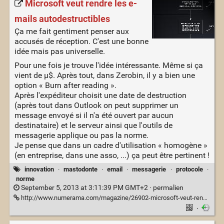
Microsoft veut rendre les e-
mails autodestructibles
Ça me fait gentiment penser aux
accusés de réception. C'est une bonne
idée mais pas universelle.
Pour une fois je trouve l'idée intéressante. Même si ça
vient de µ$. Après tout, dans Zerobin, il y a bien une
option « Burn after reading ».
Après l'expéditeur choisit une date de destruction
(après tout dans Outlook on peut supprimer un
message envoyé si il n'a été ouvert par aucun
destinataire) et le serveur ainsi que l'outils de
messagerie applique ou pas la norme.
Je pense que dans un cadre d'utilisation « homogène »
(en entreprise, dans une asso, ...) ça peut être pertinent !
innovation
·
mastodonte
·
email
·
messagerie
·
protocole
·
norme
September 5, 2013 at 3:11:39 PM GMT+2 ·
permalien
http://www.numerama.com/magazine/26902-microsoft-veut-rendre-les-e-mails-autodestructibles.html
·