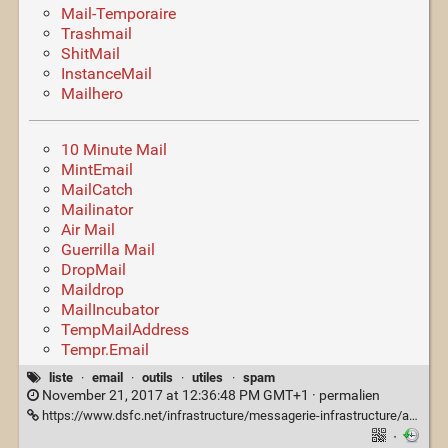
Mail-Temporaire
Trashmail
ShitMail
InstanceMail
Mailhero
10 Minute Mail
MintEmail
MailCatch
Mailinator
Air Mail
Guerrilla Mail
DropMail
Maildrop
MailIncubator
TempMailAddress
Tempr.Email
liste
·
email
·
outils
·
utiles
·
spam
November 21, 2017 at 12:36:48 PM GMT+1 ·
permalien
https://www.dsfc.net/infrastructure/messagerie-infrastructure/adresses-mails-jetables-contre-le-spam/
·