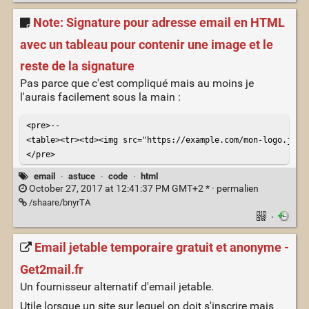
Note: Signature pour adresse email en HTML
avec un tableau pour contenir une image et le
reste de la signature
Pas parce que c'est compliqué mais au moins je
l'aurais facilement sous la main :
<pre>-- 

<table><tr><td><img src="https://example.com/mon-logo.jpg"
</pre>
email
·
astuce
·
code
·
html
October 27, 2017 at 12:41:37 PM GMT+2 * ·
permalien
/shaare/bnyrTA
·
Email jetable temporaire gratuit et anonyme -
Get2mail.fr
Un fournisseur alternatif d'email jetable.
Utile lorsque un site sur lequel on doit s'inscrire mais