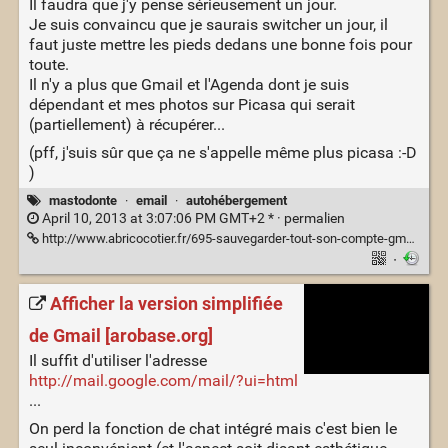
Il faudra que j'y pense sérieusement un jour.
Je suis convaincu que je saurais switcher un jour, il
faut juste mettre les pieds dedans une bonne fois pour
toute.
Il n'y a plus que Gmail et l'Agenda dont je suis
dépendant et mes photos sur Picasa qui serait
(partiellement) à récupérer...
(pff, j'suis sûr que ça ne s'appelle même plus picasa :-D
)
mastodonte
·
email
·
autohébergement
April 10, 2013 at 3:07:06 PM GMT+2 * ·
permalien
http://www.abricocotier.fr/695-sauvegarder-tout-son-compte-gmail-en-telechargeant-tous-ses-emails
·
Afficher la version simplifiée
de Gmail [arobase.org]
Il suffit d'utiliser l'adresse
http://mail.google.com/mail/?ui=html
...
On perd la fonction de chat intégré mais c'est bien le