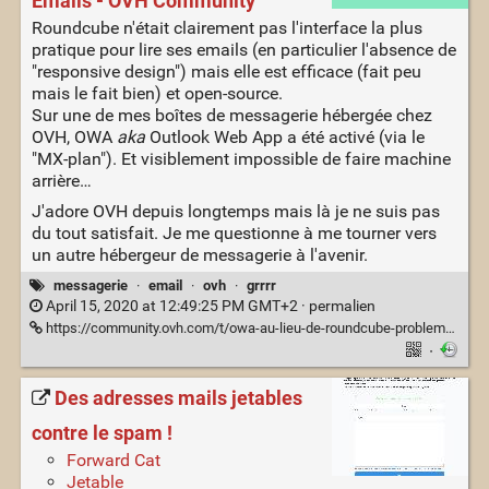
Emails - OVH Community
Roundcube n'était clairement pas l'interface la plus
pratique pour lire ses emails (en particulier l'absence de
"responsive design") mais elle est efficace (fait peu
mais le fait bien) et open-source.
Sur une de mes boîtes de messagerie hébergée chez
OVH, OWA
aka
Outlook Web App a été activé (via le
"MX-plan"). Et visiblement impossible de faire machine
arrière…
J'adore OVH depuis longtemps mais là je ne suis pas
du tout satisfait. Je me questionne à me tourner vers
un autre hébergeur de messagerie à l'avenir.
messagerie
·
email
·
ovh
·
grrrr
April 15, 2020 at 12:49:25 PM GMT+2 ·
permalien
https://community.ovh.com/t/owa-au-lieu-de-roundcube-problemes/15706/21
·
Des adresses mails jetables
contre le spam !
Forward Cat
Jetable