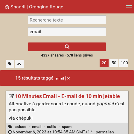
Shaarli ¦ Orangina Rouge
Nuage de tags
Mur d'images
Quotidien
► Jouer
Type 1 or more
characters for
results.
4337
shaares ·
578
liens privés
20
50
100
15 résultats taggé
email
10 Minutes Email - E-mail de 10 min jetable
Alternative à garder sous le coude, quand
yopmail
n'est
pas possible.
via chépuki
astuce
·
email
·
outils
·
spam
November 6, 2023 at 10:54:35 AM GMT+1 * ·
permalien