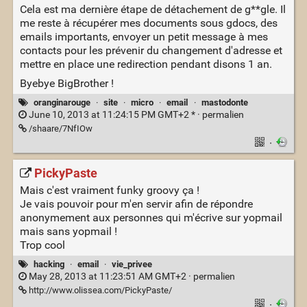
Cela est ma dernière étape de détachement de g**gle. Il
me reste à récupérer mes documents sous gdocs, des
emails importants, envoyer un petit message à mes
contacts pour les prévenir du changement d'adresse et
mettre en place une redirection pendant disons 1 an.
Byebye BigBrother !
oranginarouge
·
site
·
micro
·
email
·
mastodonte
June 10, 2013 at 11:24:15 PM GMT+2 * ·
permalien
/shaare/7NfIOw
·
PickyPaste
Mais c'est vraiment funky groovy ça !
Je vais pouvoir pour m'en servir afin de répondre
anonymement aux personnes qui m'écrive sur yopmail
mais sans yopmail !
Trop cool
hacking
·
email
·
vie_privee
May 28, 2013 at 11:23:51 AM GMT+2 ·
permalien
http://www.olissea.com/PickyPaste/
·