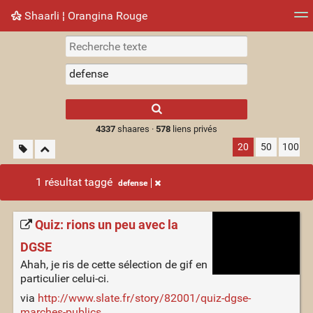
Shaarli ¦ Orangina Rouge
Nuage de tags
Mur d'images
Quotidien
► Jouer
Type 1 or more
characters for
results.
4337
shaares ·
578
liens privés
20
50
100
1 résultat taggé
defense
Quiz: rions un peu avec la
DGSE
Ahah, je ris de cette sélection de gif en
particulier celui-ci.
via
http://www.slate.fr/story/82001/quiz-dgse-
marches-publics