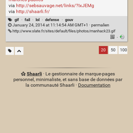
via
http://sebsauvage.net/links/?IxJEMg
via
http://shaarli.fr/
gif
·
fail
·
lol
·
defense
·
gouv
January 24, 2014 at 11:14:54 AM GMT+1 ·
permalien
http://www.slate.fr/sites/default/files/photos/manhack23.gif
·
20
50
100
Shaarli
· Le gestionnaire de marque-pages
personnel, minimaliste, et sans base de données par
la communauté Shaarli ·
Documentation