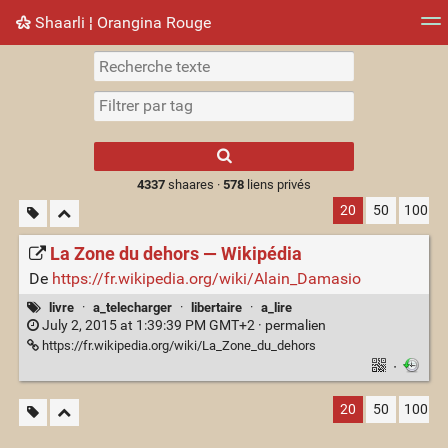
Shaarli ¦ Orangina Rouge
Nuage de tags
Mur d'images
Quotidien
► Jouer
Type 1 or more
characters for
results.
4337
shaares ·
578
liens privés
20
50
100
La Zone du dehors — Wikipédia
De
https://fr.wikipedia.org/wiki/Alain_Damasio
livre
·
a_telecharger
·
libertaire
·
a_lire
July 2, 2015 at 1:39:39 PM GMT+2 ·
permalien
https://fr.wikipedia.org/wiki/La_Zone_du_dehors
·
20
50
100