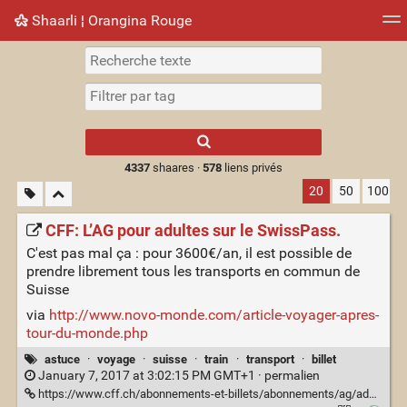
Shaarli ¦ Orangina Rouge
Nuage de tags
Mur d'images
Quotidien
► Jouer
Type 1 or more
characters for
results.
4337
shaares ·
578
liens privés
20
50
100
CFF: L’AG pour adultes sur le SwissPass.
C'est pas mal ça : pour 3600€/an, il est possible de
prendre librement tous les transports en commun de
Suisse
via
http://www.novo-monde.com/article-voyager-apres-
tour-du-monde.php
astuce
·
voyage
·
suisse
·
train
·
transport
·
billet
January 7, 2017 at 3:02:15 PM GMT+1 ·
permalien
https://www.cff.ch/abonnements-et-billets/abonnements/ag/adultes.html