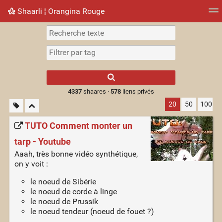
Shaarli ¦ Orangina Rouge
Nuage de tags
Mur d'images
Quotidien
► Jouer
Type 1 or more
characters for
results.
4337
shaares ·
578
liens privés
20
50
100
TUTO Comment monter un
tarp - Youtube
Aaah, très bonne vidéo synthétique,
on y voit :
le noeud de Sibérie
le noeud de corde à linge
le noeud de Prussik
le noeud tendeur (noeud de fouet ?)