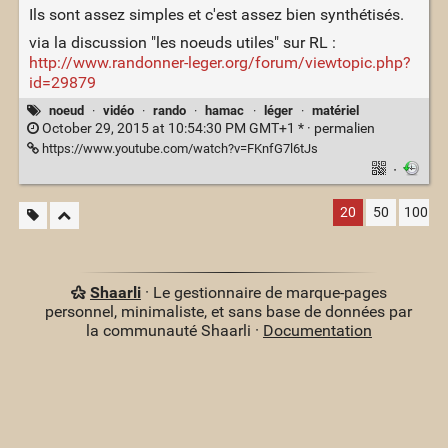
Ils sont assez simples et c'est assez bien synthétisés.
via la discussion "les noeuds utiles" sur RL :
http://www.randonner-leger.org/forum/viewtopic.php?
id=29879
noeud
·
vidéo
·
rando
·
hamac
·
léger
·
matériel
October 29, 2015 at 10:54:30 PM GMT+1 * ·
permalien
https://www.youtube.com/watch?v=FKnfG7l6tJs
·
20
50
100
Shaarli
· Le gestionnaire de marque-pages
personnel, minimaliste, et sans base de données par
la communauté Shaarli ·
Documentation