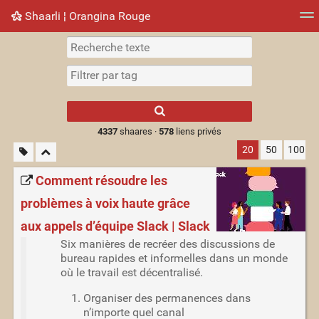
Shaarli ¦ Orangina Rouge
Nuage de tags
Mur d'images
Quotidien
► Jouer
Type 1 or more
characters for
results.
4337
shaares ·
578
liens privés
20
50
100
Comment résoudre les
problèmes à voix haute grâce
aux appels d’équipe Slack | Slack
Six manières de recréer des discussions de
bureau rapides et informelles dans un monde
où le travail est décentralisé.
Organiser des permanences dans
n’importe quel canal