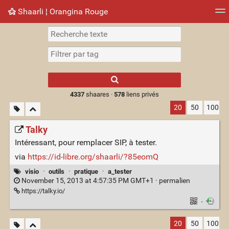
Shaarli ¦ Orangina Rouge
Nuage de tags
Mur d'images
Quotidien
► Jouer
Type 1 or more
characters for
results.
4337
shaares ·
578
liens privés
20
50
100
Talky
Intéressant, pour remplacer SIP, à tester.
via
https://id-libre.org/shaarli/?85eomQ
visio
·
outils
·
pratique
·
a_tester
November 15, 2013 at 4:57:35 PM GMT+1 ·
permalien
https://talky.io/
·
20
50
100