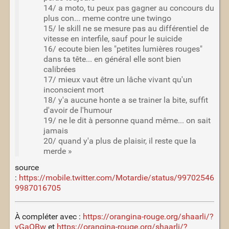
14/ a moto, tu peux pas gagner au concours du
plus con... meme contre une twingo
15/ le skill ne se mesure pas au différentiel de
vitesse en interfile, sauf pour le suicide
16/ ecoute bien les "petites lumières rouges"
dans ta tête... en général elle sont bien
calibrées
17/ mieux vaut être un lâche vivant qu'un
inconscient mort
18/ y'a aucune honte a se trainer la bite, suffit
d'avoir de l'humour
19/ ne le dit à personne quand même... on sait
jamais
20/ quand y'a plus de plaisir, il reste que la
merde »
source
:
https://mobile.twitter.com/Motardie/status/99702546
9987016705
À compléter avec :
https://orangina-rouge.org/shaarli/?
vGaOBw
et
https://orangina-rouge.org/shaarli/?