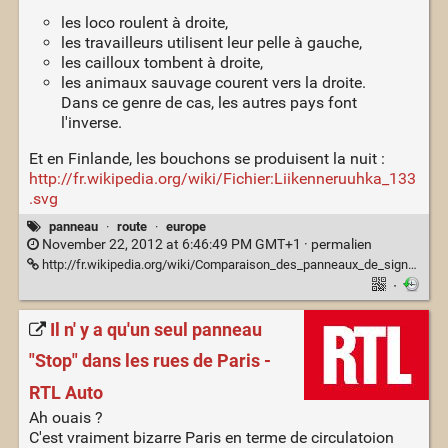
les loco roulent à droite,
les travailleurs utilisent leur pelle à gauche,
les cailloux tombent à droite,
les animaux sauvage courent vers la droite.
Dans ce genre de cas, les autres pays font
l'inverse.
Et en Finlande, les bouchons se produisent la nuit :
http://fr.wikipedia.org/wiki/Fichier:Liikenneruuhka_133
.svg
panneau
·
route
·
europe
November 22, 2012 at 6:46:49 PM GMT+1 ·
permalien
http://fr.wikipedia.org/wiki/Comparaison_des_panneaux_de_signalisation_routi%C3%A8re_en_Europe
·
Il n' y a qu'un seul panneau
"Stop" dans les rues de Paris -
RTL Auto
Ah ouais ?
C'est vraiment bizarre Paris en terme de circulatoion