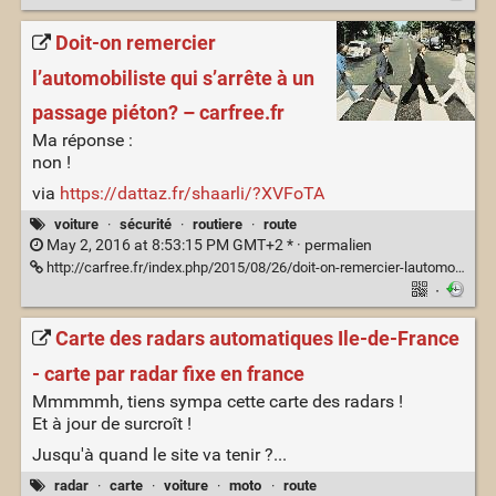
Doit-on remercier
l’automobiliste qui s’arrête à un
passage piéton? – carfree.fr
Ma réponse :
non !
via
https://dattaz.fr/shaarli/?XVFoTA
voiture
·
sécurité
·
routiere
·
route
May 2, 2016 at 8:53:15 PM GMT+2 * ·
permalien
http://carfree.fr/index.php/2015/08/26/doit-on-remercier-lautomobiliste-qui-sarrete-a-un-passage-pieton/
·
Carte des radars automatiques Ile-de-France
- carte par radar fixe en france
Mmmmmh, tiens sympa cette carte des radars !
Et à jour de surcroît !
Jusqu'à quand le site va tenir ?...
radar
·
carte
·
voiture
·
moto
·
route