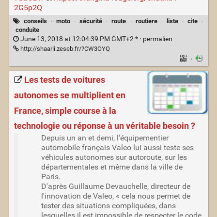
2G5p2Q
conseils
·
moto
·
sécurité
·
route
·
routiere
·
liste
·
cite
·
conduite
June 13, 2018 at 12:04:39 PM GMT+2 * ·
permalien
http://shaarli.zeseb.fr/?CW3OYQ
·
Les tests de voitures
autonomes se multiplient en
France, simple course à la
technologie ou réponse à un véritable besoin ?
Depuis un an et demi, l'équipementier
automobile français Valeo lui aussi teste ses
véhicules autonomes sur autoroute, sur les
départementales et même dans la ville de
Paris.
D'après Guillaume Devauchelle, directeur de
l'innovation de Valeo, « cela nous permet de
tester des situations compliquées, dans
lesquelles il est impossible de respecter le code