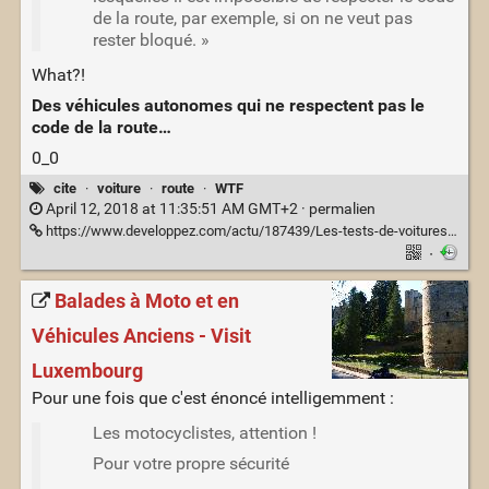
de la route, par exemple, si on ne veut pas
rester bloqué. »
What?!
Des véhicules autonomes qui ne respectent pas le
code de la route…
0_0
cite
·
voiture
·
route
·
WTF
April 12, 2018 at 11:35:51 AM GMT+2 ·
permalien
https://www.developpez.com/actu/187439/Les-tests-de-voitures-autonomes-se-multiplient-en-France-simple-course-a-la-technologie-ou-reponse-a-un-veritable-besoin/
·
Balades à Moto et en
Véhicules Anciens - Visit
Luxembourg
Pour une fois que c'est énoncé intelligemment :
Les motocyclistes, attention !
Pour votre propre sécurité