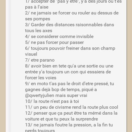
1/ accepter de "pas y être", y'a des jours ou t'es
pas à l'aise
2/ ne jamais se forcer ou rouler au dessus de
ses pompes
3/ Garder des distances raisonnables dans
tous les axes
4/ se considerer comme invisible
5/ ne pas forcer pour passer
6/ toujours pouvoir freiner dans son champ
visuel
7/ etre parano
8/ avoir bien en tete qu'a une sortie ou une
entrée y'a toujours un con qui essaiera de
forcer les voies
9/ en moto t'as pas le droit d'etre pressé, tu
gagnes dejà bcp de temps, piqué a
@qwertyjulien mais super vrai
10/ la route n'est pas à toi
11/ un peu de civisme rend la route plus cool
12/ penser que ça peut être ta mémé dans la
voiture et que tu peux la surprendre
13/ ne jamais foutre la pression, a la fin tu
perds toujours