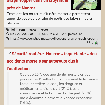
GraphHopper dans un labyrinthe
près de Nantes
Excellent, les routeurs d'itinéraires vous permettent
aussi de vous guider afin de sortir des labyrinthes en
plein air
lol
·
osm
·
carto
·
route
May 29, 2023 at 11:41:30 AM GMT+2 * ·
permalien
https://www.openstreetmap.org/directions?engine=graphhopper_foot&route=47.16943%2C-1.65507%3B47.16893%2C-1.65600#map=19/47.16883/-1.65568
·
Sécurité routière. Hausse « inquiétante » des
accidents mortels sur autoroute dus à
l’inattention
Quelque 20 % des accidents mortels ont eu
pour cause l’inattention, qui devient le troisième
facteur derrière l’alcool, les drogues et
médicaments d’une part (21 %), et la
somnolence et la fatigue d’autre part (21 %),
mais désormais devant la vitesse excessive
(16 %).