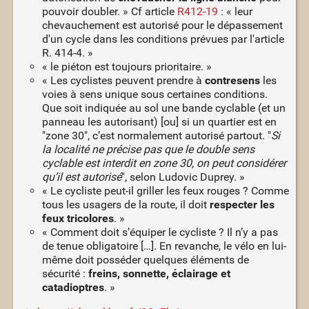
pouvoir doubler. » Cf article
R412-19
: « leur
chevauchement est autorisé pour le dépassement
d'un cycle dans les conditions prévues par l'article
R. 414-4. »
« le piéton est toujours prioritaire. »
« Les cyclistes peuvent prendre à
contresens
les
voies à sens unique sous certaines conditions.
Que soit indiquée au sol une bande cyclable (et un
panneau les autorisant) [ou] si un quartier est en
"zone 30", c’est normalement autorisé partout. "
Si
la localité ne précise pas que le double sens
cyclable est interdit en zone 30, on peut considérer
qu’il est autorisé
", selon Ludovic Duprey. »
« Le cycliste peut-il griller les feux rouges ? Comme
tous les usagers de la route, il doit
respecter les
feux tricolores
. »
« Comment doit s’équiper le cycliste ? Il n’y a pas
de tenue obligatoire […]. En revanche, le vélo en lui-
même doit posséder quelques éléments de
sécurité :
freins, sonnette, éclairage et
catadioptres
. »