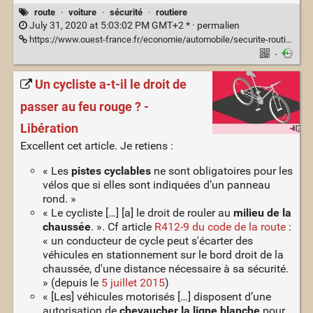
route
·
voiture
·
sécurité
·
routiere
July 31, 2020 at 5:03:02 PM GMT+2 * ·
permalien
https://www.ouest-france.fr/economie/automobile/securite-routiere-hausse-inquietante-des-accidents-mortels-sur-autoroute-dus-a-l-inattention-6917030
·
Un cycliste a-t-il le droit de
passer au feu rouge ? -
Libération
Excellent cet article. Je retiens :
« Les
pistes cyclables
ne sont obligatoires pour les
vélos que si elles sont indiquées d’un panneau
rond. »
« Le cycliste […] [a] le droit de rouler au
milieu de la
chaussée
. ». Cf article
R412-9 du code de la route
:
« un conducteur de cycle peut s'écarter des
véhicules en stationnement sur le bord droit de la
chaussée, d'une distance nécessaire à sa sécurité.
» (depuis le
5 juillet 2015
)
« [Les] véhicules motorisés […] disposent d’une
autorisation de
chevaucher la ligne blanche
pour