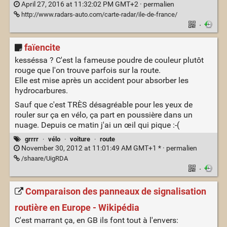
April 27, 2016 at 11:32:02 PM GMT+2 ·
permalien
http://www.radars-auto.com/carte-radar/ile-de-france/
·
faïencite
kesséssa ? C'est la fameuse poudre de couleur plutôt
rouge que l'on trouve parfois sur la route.
Elle est mise après un accident pour absorber les
hydrocarbures.
Sauf que c'est TRÈS désagréable pour les yeux de
rouler sur ça en vélo, ça part en poussière dans un
nuage. Depuis ce matin j'ai un œil qui pique :-(
grrrr
·
vélo
·
voiture
·
route
November 30, 2012 at 11:01:49 AM GMT+1 * ·
permalien
/shaare/UigRDA
·
Comparaison des panneaux de signalisation
routière en Europe - Wikipédia
C'est marrant ça, en GB ils font tout à l'envers: