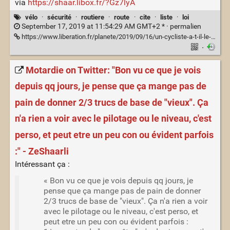
via
https://shaar.libox.fr/?Gz7lyA
vélo
·
sécurité
·
routiere
·
route
·
cite
·
liste
·
loi
September 17, 2019 at 11:54:29 AM GMT+2 * ·
permalien
https://www.liberation.fr/planete/2019/09/16/un-cycliste-a-t-il-le-droit-de-passer-au-feu-rouge_1750898
·
Motardie on Twitter: "Bon vu ce que je vois
depuis qq jours, je pense que ça mange pas de
pain de donner 2/3 trucs de base de "vieux". Ça
n'a rien a voir avec le pilotage ou le niveau, c'est
perso, et peut etre un peu con ou évident parfois
:" - ZeShaarli
Intéressant ça :
« Bon vu ce que je vois depuis qq jours, je
pense que ça mange pas de pain de donner
2/3 trucs de base de "vieux". Ça n'a rien a voir
avec le pilotage ou le niveau, c'est perso, et
peut etre un peu con ou évident parfois :