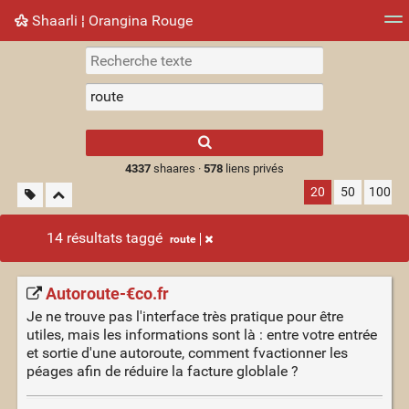
Shaarli ¦ Orangina Rouge
Nuage de tags
Mur d'images
Quotidien
► Jouer
Type 1 or more
characters for
results.
4337
shaares ·
578
liens privés
20
50
100
14 résultats taggé
route
Autoroute-€co.fr
Je ne trouve pas l'interface très pratique pour être
utiles, mais les informations sont là : entre votre entrée
et sortie d'une autoroute, comment fvactionner les
péages afin de réduire la facture globlale ?