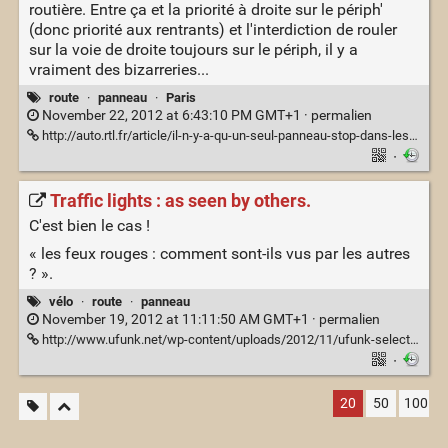
routière. Entre ça et la priorité à droite sur le périph'
(donc priorité aux rentrants) et l'interdiction de rouler
sur la voie de droite toujours sur le périph, il y a
vraiment des bizarreries...
route
·
panneau
·
Paris
November 22, 2012 at 6:43:10 PM GMT+1 ·
permalien
http://auto.rtl.fr/article/il-n-y-a-qu-un-seul-panneau-stop-dans-les-rues-de-paris-7753131666
·
Traffic lights : as seen by others.
C'est bien le cas !
« les feux rouges : comment sont-ils vus par les autres
? ».
vélo
·
route
·
panneau
November 19, 2012 at 11:11:50 AM GMT+1 ·
permalien
http://www.ufunk.net/wp-content/uploads/2012/11/ufunk-selection-du-week-end-10-36.jpg
·
20
50
100