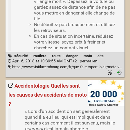
« l’angle mort ». Dépassez la voiture ou
gardez assez de distance afin de ne pas
vous mettre en danger si elle change de
file.
Ne déboitez pas brusquement et utilisez
les rétroviseurs.
En cas de situation incertaine, réduisez
votre vitesse, soyez prêt à freiner et
cherchez un contact visuel.
sécurité
·
routiere
·
route
·
danger
·
moto
·
cite
April 6, 2018 at 10:39:55 AM GMT+2 ·
permalien
https://www.visitluxembourg.com/fr/que-faire/sport-loisir/moto-voiture-ancienne-luxembourg
·
Accidentologie Quelles sont
les causes des accidents de moto
?
« Lors d'un accident on sait généralement
quand il a eu lieu, qui est impliqué et dans
certains cas comment il est survenu, mais le
pourquoi
n'est jamais abordé. »