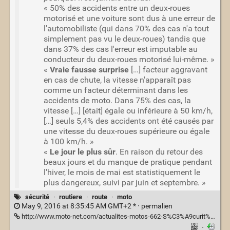
« 50% des accidents entre un deux-roues
motorisé et une voiture sont dus à une erreur de
l'automobiliste (qui dans 70% des cas n'a tout
simplement pas vu le deux-roues) tandis que
dans 37% des cas l'erreur est imputable au
conducteur du deux-roues motorisé lui-même. »
«
Vraie fausse surprise
[…] facteur aggravant
en cas de chute, la vitesse n'apparaît pas
comme un facteur déterminant dans les
accidents de moto. Dans 75% des cas, la
vitesse […] [était] égale ou inférieure à 50 km/h,
[…] seuls 5,4% des accidents ont été causés par
une vitesse du deux-roues supérieure ou égale
à 100 km/h. »
«
Le jour le plus sûr
. En raison du retour des
beaux jours et du manque de pratique pendant
l'hiver, le mois de mai est statistiquement le
plus dangereux, suivi par juin et septembre. »
sécurité
·
routiere
·
route
·
moto
May 9, 2016 at 8:35:45 AM GMT+2 * ·
permalien
http://www.moto-net.com/actualites-motos-662-S%C3%A9curit%C3%A9-routi%C3%A8re-ACCIDENTOLOGIE-Quelles-sont-les-causes-des-accidents-de-moto-.html
·