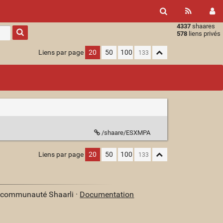
4337
shaares
Type 1 or
578
liens privés
more
characters
Liens par page
20
50
100
for
results.
/shaare/ESXMPA
Liens par page
20
50
100
a communauté Shaarli ·
Documentation