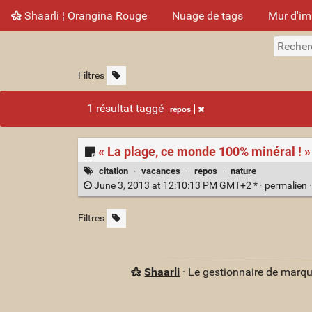
Shaarli ¦ Orangina Rouge
Nuage de tags
Mur d'i
Filtres
1 résultat taggé
repos
« La plage, ce monde 100% minéral ! »
citation
·
vacances
·
repos
·
nature
June 3, 2013 at 12:10:13 PM GMT+2 * ·
permalien
Filtres
Shaarli
· Le gestionnaire de marq