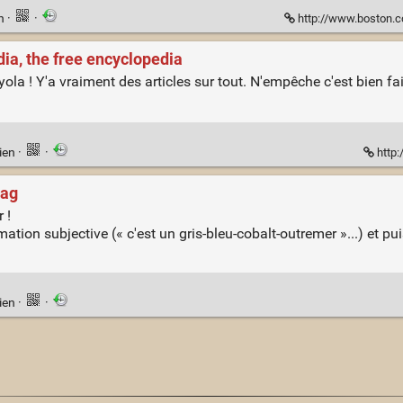
en
·
·
http://www.boston.co
dia, the free encyclopedia
ayola ! Y'a vraiment des articles sur tout. N'empêche c'est bien 
ien
·
·
http:
.ag
 !
ation subjective (« c'est un gris-bleu-cobalt-outremer »...) et pui
ien
·
·