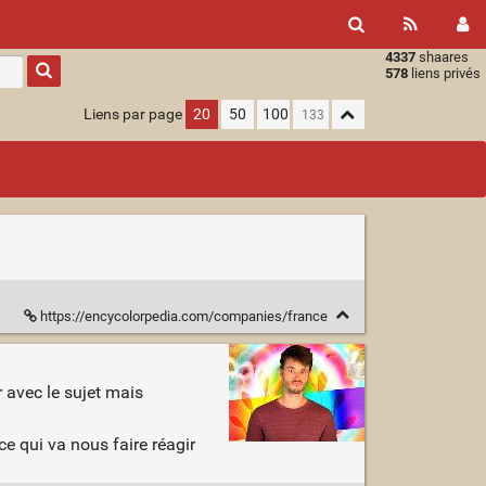
4337
shaares
Type 1 or
578
liens privés
more
characters
Liens par page
20
50
100
for
results.
https://encycolorpedia.com/companies/france
ir avec le sujet mais
ce qui va nous faire réagir