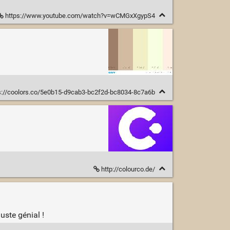
https://www.youtube.com/watch?v=wCMGxXgypS4
s://coolors.co/5e0b15-d9cab3-bc2f2d-bc8034-8c7a6b
http://colourco.de/
uste génial !