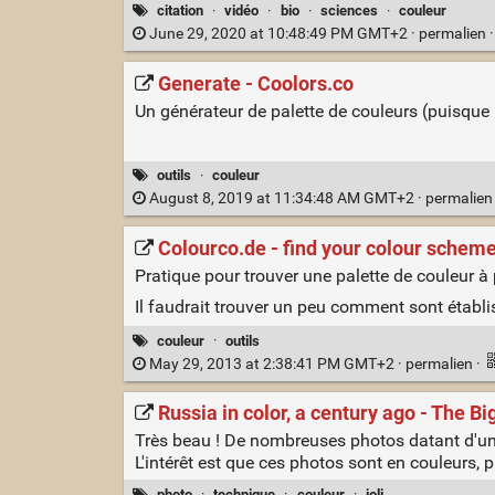
citation
·
vidéo
·
bio
·
sciences
·
couleur
June 29, 2020 at 10:48:49 PM GMT+2 ·
permalien
Generate - Coolors.co
Un générateur de palette de couleurs (puisque 
outils
·
couleur
August 8, 2019 at 11:34:48 AM GMT+2 ·
permalie
Colourco.de - find your colour schem
Pratique pour trouver une palette de couleur à 
Il faudrait trouver un peu comment sont établi
couleur
·
outils
May 29, 2013 at 2:38:41 PM GMT+2 ·
permalien
·
Russia in color, a century ago - The B
Très beau ! De nombreuses photos datant d'un 
L'intérêt est que ces photos sont en couleurs, p
photo
·
technique
·
couleur
·
joli