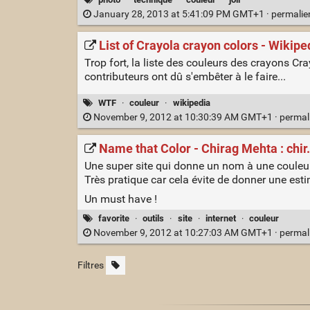
January 28, 2013 at 5:41:09 PM GMT+1 ·
permali
List of Crayola crayon colors - Wikipe
Trop fort, la liste des couleurs des crayons Cr
contributeurs ont dû s'embêter à le faire...
WTF
·
couleur
·
wikipedia
November 9, 2012 at 10:30:39 AM GMT+1 ·
permal
Name that Color - Chirag Mehta : chir
Une super site qui donne un nom à une couleur
Très pratique car cela évite de donner une estim
Un must have !
favorite
·
outils
·
site
·
internet
·
couleur
November 9, 2012 at 10:27:03 AM GMT+1 ·
permal
Filtres