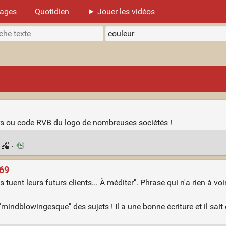
mages
Quotidien
► Jouer les vidéos
eurs ou code RVB du logo de nombreuses sociétés !
·
#69
s tuent leurs futurs clients... À méditer". Phrase qui n'a rien à vo
mindblowingesque" des sujets ! Il a une bonne écriture et il sait 