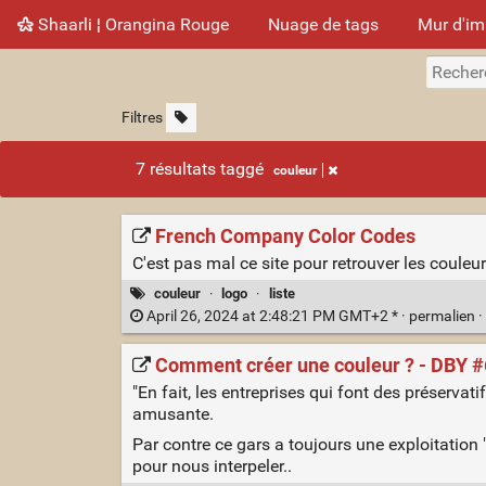
Shaarli ¦ Orangina Rouge
Nuage de tags
Mur d'i
Filtres
7 résultats taggé
couleur
French Company Color Codes
C'est pas mal ce site pour retrouver les coul
couleur
·
logo
·
liste
April 26, 2024 at 2:48:21 PM GMT+2 * ·
permalien
·
Comment créer une couleur ? - DBY 
"En fait, les entreprises qui font des préservatif
amusante.
Par contre ce gars a toujours une exploitation "
pour nous interpeler..