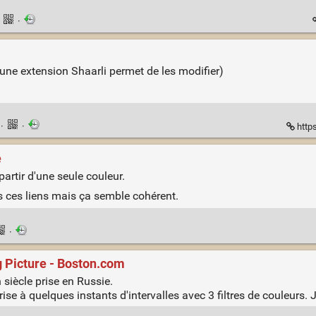
·
·
une extension Shaarli permet de les modifier)
n
·
·
http
e
partir d'une seule couleur.
s ces liens mais ça semble cohérent.
·
ig Picture - Boston.com
siècle prise en Russie.
rise à quelques instants d'intervalles avec 3 filtres de couleurs. J