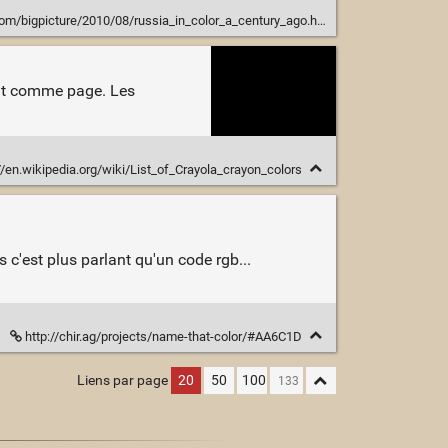
m/bigpicture/2010/08/russia_in_color_a_century_ago.html
fait comme page. Les
//en.wikipedia.org/wiki/List_of_Crayola_crayon_colors
s c'est plus parlant qu'un code rgb...
http://chir.ag/projects/name-that-color/#AA6C1D
Liens par page
20
50
100