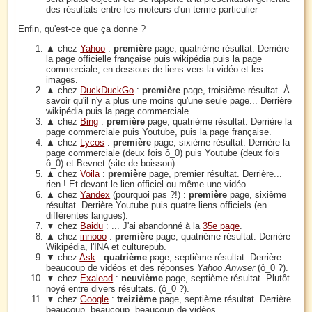
des résultats entre les moteurs d'un terme particulier
Enfin, qu'est-ce que ça donne ?
▲ chez
Yahoo
:
première
page, quatrième résultat. Derrière
la page officielle française puis wikipédia puis la page
commerciale, en dessous de liens vers la vidéo et les
images.
▲ chez
DuckDuckGo
:
première
page, troisième résultat. À
savoir qu'il n'y a plus une moins qu'une seule page... Derrière
wikipédia puis la page commerciale.
▲ chez
Bing
:
première
page, quatrième résultat. Derrière la
page commerciale puis Youtube, puis la page française.
▲ chez
Lycos
:
première
page, sixième résultat. Derrière la
page commerciale (deux fois ô_0) puis Youtube (deux fois
ô_0) et Bevnet (site de boisson).
▲ chez
Voila
:
première
page, premier résultat. Derrière...
rien ! Et devant le lien officiel ou même une vidéo.
▲ chez
Yandex
(pourquoi pas ?!) :
première
page, sixième
résultat. Derrière Youtube puis quatre liens officiels (en
différentes langues).
▼ chez
Baidu
: ... J'ai abandonné à la
35e page
.
▲ chez
innooo
:
première
page, quatrième résultat. Derrière
Wikipédia, l'INA et culturepub.
▼ chez
Ask
:
quatrième
page, septième résultat. Derrière
beaucoup de vidéos et des réponses
Yahoo Anwser
(ô_0 ?).
▼ chez
Exalead
:
neuvième
page, septième résultat. Plutôt
noyé entre divers résultats. (ô_0 ?).
▼ chez
Google
:
treizième
page, septième résultat. Derrière
beaucoup, beaucoup, beaucoup de vidéos.