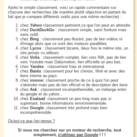
Après le simple classement, voici un rapide commentaire sur
chacune des recherches (de manière plutôt objective en partant du
fait que je compare différents outils pour une même recherche) :
chez
Yahoo
classement pertinent,ce que l'on peut en attendre
chez
DuckDuckGo
: classement simple, sans fioriture mais
sans oubli.
chez
Bing
: classement peu illustré, pas de lien vidéos ni
d'image alors que ce sont des moteurs parallèles.
chez
Lycos
: classement bizarre, deux fois le même site, un
site jamais vu ailleurs.
chez
Voila
: classement complet, lien vers INA, pas de lien
vers Youtube mais Dailymotion, lien officielle un peu bas.
chez
Yandex
: classement frais et international.
chez
Baidu
: classement pour les chinois, filtré et avec des
liens interne au pays.
chez
innooo
: classement proche de ce à quoi l'on peut
s'attendre mais pas de lien officiel ni de description des liens.
chez
Ask
: classement incompréhensible, un mélange entre
du google et du yahoo...
chez
Exalead
: classement un peu long mais pas si
suprenant, bonne informations environnementale.
chez
Google
: classement très profond mais bien
incompréhensible.
Qu'est-ce que j'en pense ?
Si vous me cherchez sur un moteur de recherche, tout
simplement,
n'utilisez pas Google
! ! !