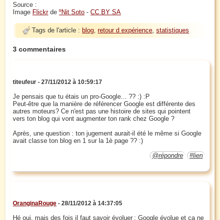
Source :
Image
Flickr
de
ºNit Soto
-
CC BY SA
Tags de l'article :
blog
,
retour d expérience
,
statistiques
3 commentaires
titeufeur - 27/11/2012 à 10:59:17
Je pensais que tu étais un pro-Google... ?? :) :P
Peut-être que la manière de référencer Google est différente des
autres moteurs? Ce n'est pas une histoire de sites qui pointent
vers ton blog qui vont augmenter ton rank chez Google ?
Après, une question : ton jugement aurait-il été le même si Google
avait classe ton blog en 1 sur la 1è page ?? :)
@répondre
#lien
OranginaRouge
- 28/11/2012 à 14:37:05
Hé oui, mais des fois il faut savoir évoluer ; Google évolue et ça ne