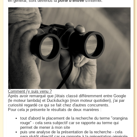
en général, sont devenus la
porte d'entrée
d'Internet.
Comment j'y suis venu ?
Après avoir remarqué que j'étais classé différemment entre Google
(le moteur lambda) et Duckduckgo (mon moteur quotidien), j'ai par
curiosité regardé ce qui se fait chez d'autres concurrents.
Pour cela je présente le résultats de deux manières :
tout d'abord le placement de la recherche du terme "orangina
rouge" - cela sera subjectif car se rapporte au terme qui
permet de mener à mon site
puis une analyse de la présentation de la recherche - cela
sera plutôt objectif car se rapporte à la présentation générale