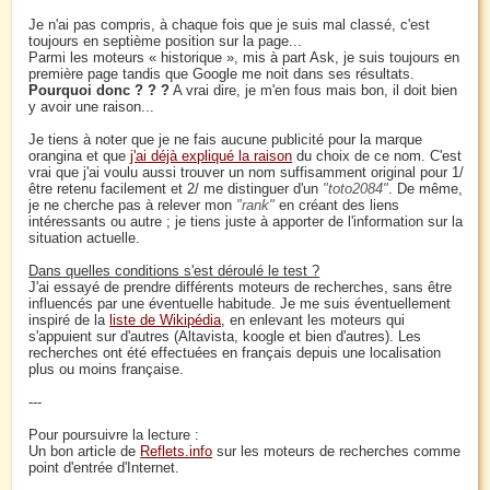
Je n'ai pas compris, à chaque fois que je suis mal classé, c'est
toujours en septième position sur la page...
Parmi les moteurs « historique », mis à part Ask, je suis toujours en
première page tandis que Google me noit dans ses résultats.
Pourquoi donc ? ? ?
A vrai dire, je m'en fous mais bon, il doit bien
y avoir une raison...
Je tiens à noter que je ne fais aucune publicité pour la marque
orangina et que
j'ai déjà expliqué la raison
du choix de ce nom. C'est
vrai que j'ai voulu aussi trouver un nom suffisamment original pour 1/
être retenu facilement et 2/ me distinguer d'un
toto2084
. De même,
je ne cherche pas à relever mon
rank
en créant des liens
intéressants ou autre ; je tiens juste à apporter de l'information sur la
situation actuelle.
Dans quelles conditions s'est déroulé le test ?
J'ai essayé de prendre différents moteurs de recherches, sans être
influencés par une éventuelle habitude. Je me suis éventuellement
inspiré de la
liste de Wikipédia
, en enlevant les moteurs qui
s'appuient sur d'autres (Altavista, koogle et bien d'autres). Les
recherches ont été effectuées en français depuis une localisation
plus ou moins française.
---
Pour poursuivre la lecture :
Un bon article de
Reflets.info
sur les moteurs de recherches comme
point d'entrée d'Internet.