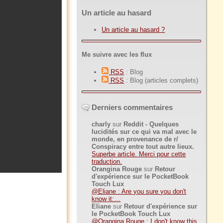
Un article au hasard
Un article au hasard ?
Me suivre avec les flux
RSS
: Blog
RSS
: Blog (articles complets)
Derniers commentaires
charly
sur
Reddit - Quelques
lucidités sur ce qui va mal avec le
monde, en provenance de r/
Conspiracy entre tout autre lieux.
Superbe article. Merci pour cette
traduction.
Orangina Rouge
sur
Retour
d'expérience sur le PocketBook
Touch Lux
@Eliane : Are you sure you don't
know it:…
Eliane
sur
Retour d'expérience sur
le PocketBook Touch Lux
@Orangina Rouge : I don't know this