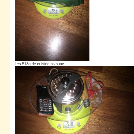
Les 518g de cuisine-bivouac