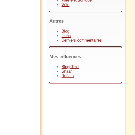
Vote électronique
Vélo
Autres
Blog
Liens
Derniers commentaires
Mes influences
BlogoText
Shaarli
Reflets