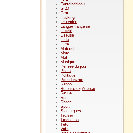
Fontainebleau
Gr20
Grrrr
Hacking
Jeu vidéo
Langue française
Liberté
Liseuse
Liste
Livre
Materiel
Moto
Mul
Musique
Pensée du jour
Photo
Politique
Pseudonyme
Rando
Retour d expérience
Revue
Rpi
Shaarli
Sport
Statistiques
Techno
Traduction
Tuto
Vote