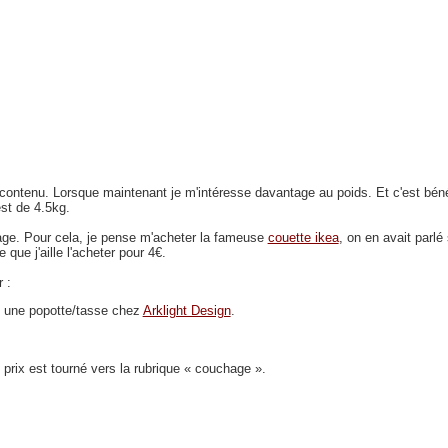
 contenu. Lorsque maintenant je m'intéresse davantage au poids. Et c'est béné
st de 4.5kg.
ge. Pour cela, je pense m'acheter la fameuse
couette ikea
, on en avait parlé
e que j'aille l'acheter pour 4€.
 :
nt une popotte/tasse chez
Arklight Design
.
prix est tourné vers la rubrique « couchage ».