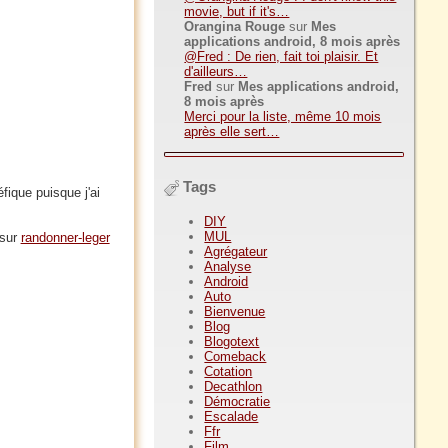
movie, but if it's…
Orangina Rouge
sur
Mes
applications android, 8 mois après
@Fred : De rien, fait toi plaisir. Et
d'ailleurs…
Fred
sur
Mes applications android,
8 mois après
Merci pour la liste, même 10 mois
après elle sert…
Tags
fique puisque j'ai
DIY
MUL
 sur
randonner-leger
Agrégateur
Analyse
Android
Auto
Bienvenue
Blog
Blogotext
Comeback
Cotation
Decathlon
Démocratie
Escalade
Ffr
Film