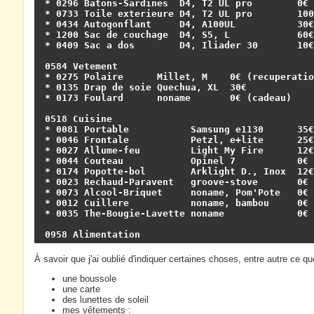
* 0296 Batons-Sardines  D4, T2 UL pro        0€ 
* 0733 Toile exterieure D4, T2 UL pro        100€
* 0434 Autogonflant     D4, A100UL           30€

* 1200 Sac de couchage  D4, S5, L            60€

* 0409 Sac a dos        D4, Iliader 30       10€

0584 Vetement

* 0275 Polaire      Millet, M    0€ (recuperation
* 0135 Drap de soie Quechua, XL  30€

* 0173 Foulard      noname       0€ (cadeau)

0518 Cuisine

* 0081 Portable           Samsung e1130      35€

* 0046 Frontale           Petzl, e+lite      25€

* 0027 Allume-feu         Light My Fire      12€

* 0044 Couteau            Opinel 7           0€ 
* 0174 Popotte-bol        Arklight D., Inox  12€

* 0023 Rechaud-Paravent   groove-stove       0€ 
* 0073 Alcool-Briquet     noname, Pom'Pote   0€ 
* 0012 Cuillere           noname, bambou     0€ 
* 0035 The-Bougie-Lavette noname             0€ 
0958 Alimentation
À savoir que j'ai oublié d'indiquer certaines choses, entre autre ce qu
une boussole
une carte
des lunettes de soleil
mes vêtements :