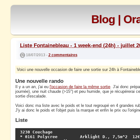
Blog | O
Liste Fontainebleau - 1 week-end (24h) - juillet 
18/07/2013 -
2 commentaires
Voici une nouvelle occasion de faire une sortie sur 24h à Fontainebl
Une nouvelle rando
Il y a un an, j'ai eu
l'occasion de faire la même sortie
. J'ai donc prép
journée), une nuit chaude (>15°) et peu humide, que je récupérerai ce
sortie d'escalade.
Voici donc ma liste avec le poids et le tout regroupé en 4 grandes ru
J'y ai donc le poids et l'objet puis la marque et enfin le prix ou l'origi
Liste
3230 Couchage

* 0161 Polycree         Arklight D., 7,5m^2  12€
