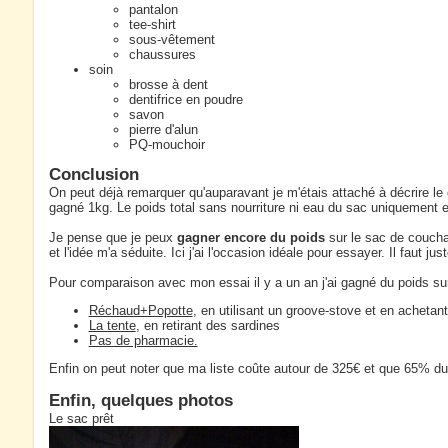
pantalon
tee-shirt
sous-vêtement
chaussures
soin
brosse à dent
dentifrice en poudre
savon
pierre d'alun
PQ-mouchoir
Conclusion
On peut déjà remarquer qu'auparavant je m'étais attaché à décrire le
gagné 1kg. Le poids total sans nourriture ni eau du sac uniquement e
Je pense que je peux
gagner encore du poids
sur le sac de coucha
et l'idée m'a séduite. Ici j'ai l'occasion idéale pour essayer. Il faut just
Pour comparaison avec mon essai il y a un an j'ai gagné du poids sur
Réchaud+Popotte
, en utilisant un groove-stove et en acheta
La tente
, en retirant des sardines
Pas de pharmacie.
Enfin on peut noter que ma liste coûte autour de 325€ et que 65% du 
Enfin, quelques photos
Le sac prêt