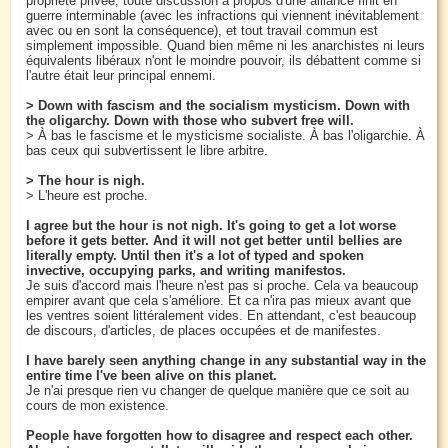
propriété privée, toute discussion à propos d'une alliance finit en
guerre interminable (avec les infractions qui viennent inévitablement
avec ou en sont la conséquence), et tout travail commun est
simplement impossible. Quand bien même ni les anarchistes ni leurs
équivalents libéraux n'ont le moindre pouvoir, ils débattent comme si
l'autre était leur principal ennemi.
> Down with fascism and the socialism mysticism. Down with
the oligarchy. Down with those who subvert free will.
> À bas le fascisme et le mysticisme socialiste. À bas l'oligarchie. À
bas ceux qui subvertissent le libre arbitre.
> The hour is nigh.
> L'heure est proche.
I agree but the hour is not nigh. It's going to get a lot worse
before it gets better. And it will not get better until bellies are
literally empty. Until then it's a lot of typed and spoken
invective, occupying parks, and writing manifestos.
Je suis d'accord mais l'heure n'est pas si proche. Cela va beaucoup
empirer avant que cela s'améliore. Et ca n'ira pas mieux avant que
les ventres soient littéralement vides. En attendant, c'est beaucoup
de discours, d'articles, de places occupées et de manifestes.
I have barely seen anything change in any substantial way in the
entire time I've been alive on this planet.
Je n'ai presque rien vu changer de quelque manière que ce soit au
cours de mon existence.
People have forgotten how to disagree and respect each other.