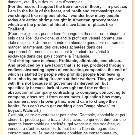
dangers, etc. Il y a des milliers d'exemples.
(For the record, I support the free market in theory -- in practice,
I am in the belly of the beast, and profit and cost-savings are
worshipped like religious idols. I wonder how many people
today are eating shrimp bought in American grocery stores,
which are the product of literal slave labor in places like
Thailand.
(Pour note, je suis pour le libre échange en théorie – en pratique, je
suis dans l'oeil du cyclone, quand le profit est véneré comme une
idole religieuse. Je me demande combien de gens sont en train de
manger, maintenant, des crevettes achetées dans des
supermarchés américains, qui sont le produit d'un véritable
esclavage dans des pays comme la Thaïlande.
That shrimp sure is cheap. Profitable, affordable, and cheap.
And produced by slave labor: that is to say, produced through
endless abstracting layers of contracting companies, the end of
which is staffed by people who prohibit people from leaving
their jobs by pointing firearms at their workers. They get away
with this not because of government intervention, but
specifically because lack of oversight and the endless
abstraction of company contracting to company, contracting to
company, obscures it from consumers. I question how many
consumers, even knowing this, would care to change their
habits. You can't even get working class "wage slaves" to
boycott Walmart.)
C'est sûr, cette crevette n'est pas chère. Rentable, abordable et peu
chère. Et produite par le travail d'esclaves: ce qui veut dire, par une
quantité innombrable de sociétés, qui vendent à des sociétés, qui
vendent à d'autres sociétés, le tout bien à l'abri du regard des
consommateurs. Je me demande combien de consommateurs,