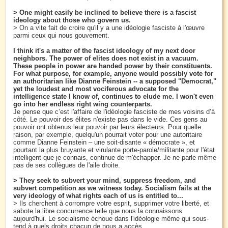
> One might easily be inclined to believe there is a fascist
ideology about those who govern us.
> On a vite fait de croire qu'il y a une idéologie fasciste à l'œuvre
parmi ceux qui nous gouvernent.
I think it's a matter of the fascist ideology of my next door
neighbors. The power of elites does not exist in a vacuum.
These people in power are handed power by their constituents.
For what purpose, for example, anyone would possibly vote for
an authoritarian like Dianne Feinstein -- a supposed "Democrat,"
yet the loudest and most vociferous advocate for the
intelligence state I know of, continues to elude me. I won't even
go into her endless right wing counterparts.
Je pense que c’est l'affaire de l'idéologie fasciste de mes voisins d’à
côté. Le pouvoir des élites n'existe pas dans le vide. Ces gens au
pouvoir ont obtenus leur pouvoir par leurs électeurs. Pour quelle
raison, par exemple, quelqu'un pourrait voter pour une autoritaire
comme Dianne Feinstein – une soit-disante « démocrate », et
pourtant la plus bruyante et virulante porte-parole/militante pour l'état
intelligent que je connais, continue de m'échapper. Je ne parle même
pas de ses collègues de l'aile droite.
> They seek to subvert your mind, suppress freedom, and
subvert competition as we witness today. Socialism fails at the
very ideology of what rights each of us is entitled to...
> Ils cherchent à corrompre votre esprit, supprimer votre liberté, et
sabote la libre concurrence telle que nous la connaissons
aujourd'hui. Le socialisme échoue dans l'idéologie même qui sous-
tend à quels droits chacun de nous a accès.