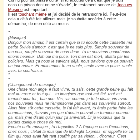
Connu pour sa phrase culte "si tu écoutes cela c'est que je suis
dans un prison dont on ne s'évade", le testament sonore de
Jacques
Mesrine
est important.
Il est
touchant même
et j'ai décidé de le retranscrire ici. Peut-être
cela a déjà été fait ailleurs mais je souhaite accéder à cette
démarche, de mon côté au moins.
(Musique)
Bonjour mon amour, il est certain que si tu écoute cette cassette ma
petite Sylvie d'amour, c'est que je ne suis plus. Simple souvenir de
ma voix, simple souvenir de nous deux. Tu te souviens quand nous
étions heureux. Bah oui ma puce. Ton mari est mort, abattu par les
policiers. Mais ça nous le savions déjà, nous savions que ça pouvait
un jour arriver. Et maintenant tu es seule, seule avec ta peine, seule
avec ta souffrance.
(Changement de musique)
Une chose mon ange, il faut vivre, tu sais, cette grande peine qui fait
mal au cœur et tout qui... tu imagines que tout est fini, tout est
terminé pour toi ; bah non. Vis, vis comme je te le disais,vis avec
nos souvenirs mais ne t'emprisonne pas dans les souvenirs surtout.
Alors bien sûr cette cassette, je l'ai fait avant, tu étais partie faire les
commissions, j'savais pas que c'destin pouvait se terminer comme
ça, mais j'me disais qu'un jour ça arriverait. Et je voudrais que tu
gardes quelque chose de moi.
Écoute cette musique ; tu t'rappelles ? A l'époque nous l'écoutions,
chez nous ; c'était la musique de Midnight Express, et rappelle toi ce
film qui nous avait fait tant souffrir par sa vision... d'horreur. C'est