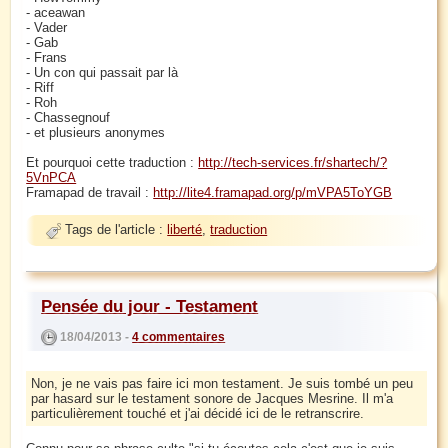
- aceawan
- Vader
- Gab
- Frans
- Un con qui passait par là
- Riff
- Roh
- Chassegnouf
- et plusieurs anonymes
Et pourquoi cette traduction :
http://tech-services.fr/shartech/?
5VnPCA
Framapad de travail :
http://lite4.framapad.org/p/mVPA5ToYGB
Tags de l'article :
liberté
,
traduction
Pensée du jour - Testament
18/04/2013 -
4 commentaires
Non, je ne vais pas faire ici mon testament. Je suis tombé un peu
par hasard sur le testament sonore de Jacques Mesrine. Il m'a
particulièrement touché et j'ai décidé ici de le retranscrire.