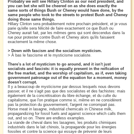
Probably we will see Hillary Clinton as our next president, and
you can bet she will be cheered on as she does exactly the
same sorts of things Bush or Cheney would have done, by the
same people who took to the streets to protest Bush and Cheney
doing those same things.
Hillary Clinton sera probablement notre prochain président, et je vous
parie qu'elle sera félicité de faire exactement ce que Bush ou
Cheney aurait fait, par les mêmes gens qui sont descendus dans la
rue pour protester contre Bush et Cheney alors qu'ils faisaient
exactement la même chose.
> Down with fascism and the socialism mysticism.
> À bas le fascisme et le mysticisme socialiste.
There's a lot of mysticism to go around, and it isn't just
socialists and fascists: it is equally present in the reification of
the free market, and the worship of capitalism, as if, even taking
government patronage out of the equation for a moment, money
doesn't corrupt.
Il y a beaucoup de mysticisme par dessus lesquels nous devons
passer, et il ne s'agit pas que des socialistes et des fachistes: mais
également de la concrétisation du libre échange, et du culte du
capitalisme, que l'on pratique comme si, même en ne considérent
pas la protection du gouvernement, l'argent ne corrompait pas.
Horse meat in lasagne, industrial chemicals in Chinese milk,
propagandizing for fossil fuels and against science which calls them
out, and so on. There are endless examples.
La viande de cheval dans les lasagnes, les produits chimiques
industriels dans le lait chinois, la propagande pour les énergies
fossiles et contre la science qui essaye de prévenir de leurs