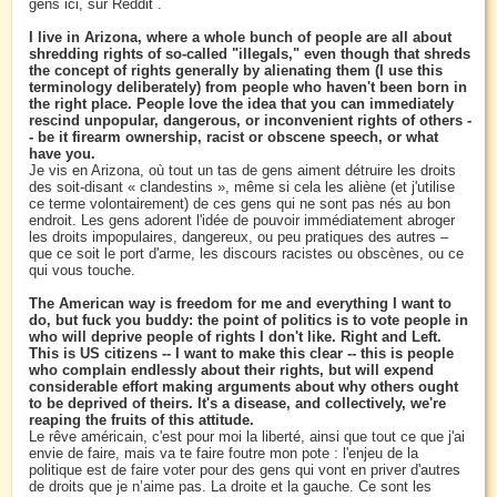
gens ici, sur Reddit .
I live in Arizona, where a whole bunch of people are all about
shredding rights of so-called "illegals," even though that shreds
the concept of rights generally by alienating them (I use this
terminology deliberately) from people who haven't been born in
the right place. People love the idea that you can immediately
rescind unpopular, dangerous, or inconvenient rights of others -
- be it firearm ownership, racist or obscene speech, or what
have you.
Je vis en Arizona, où tout un tas de gens aiment détruire les droits
des soit-disant « clandestins », même si cela les aliène (et j'utilise
ce terme volontairement) de ces gens qui ne sont pas nés au bon
endroit. Les gens adorent l'idée de pouvoir immédiatement abroger
les droits impopulaires, dangereux, ou peu pratiques des autres –
que ce soit le port d'arme, les discours racistes ou obscènes, ou ce
qui vous touche.
The American way is freedom for me and everything I want to
do, but fuck you buddy: the point of politics is to vote people in
who will deprive people of rights I don't like. Right and Left.
This is US citizens -- I want to make this clear -- this is people
who complain endlessly about their rights, but will expend
considerable effort making arguments about why others ought
to be deprived of theirs. It's a disease, and collectively, we're
reaping the fruits of this attitude.
Le rêve américain, c'est pour moi la liberté, ainsi que tout ce que j'ai
envie de faire, mais va te faire foutre mon pote : l'enjeu de la
politique est de faire voter pour des gens qui vont en priver d'autres
de droits que je n’aime pas. La droite et la gauche. Ce sont les