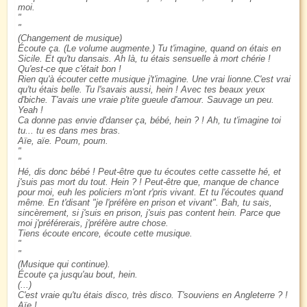
moi.
(Changement de musique)
Écoute ça. (Le volume augmente.) Tu t'imagine, quand on étais en
Sicile. Et qu'tu dansais. Ah là, tu étais sensuelle à mort chérie !
Qu'est-ce que c'était bon !
Rien qu'à écouter cette musique j't'imagine. Une vrai lionne.C'est vrai
qu'tu étais belle. Tu l'savais aussi, hein ! Avec tes beaux yeux
d'biche. T'avais une vraie p'tite gueule d'amour. Sauvage un peu.
Yeah !
Ca donne pas envie d'danser ça, bébé, hein ? ! Ah, tu t'imagine toi
tu... tu es dans mes bras.
Aïe, aïe. Poum, poum.
Hé, dis donc bébé ! Peut-être que tu écoutes cette cassette hé, et
j'suis pas mort du tout. Hein ? ! Peut-être que, manque de chance
pour moi, euh les policiers m'ont r'pris vivant. Et tu l'écoutes quand
même. En t'disant "je l'préfère en prison et vivant". Bah, tu sais,
sincèrement, si j'suis en prison, j'suis pas content hein. Parce que
moi j'préférerais, j'préfère autre chose.
Tiens écoute encore, écoute cette musique.
(Musique qui continue).
Écoute ça jusqu'au bout, hein.
(...)
C'est vraie qu'tu étais disco, très disco. T'souviens en Angleterre ? !
Aïe !