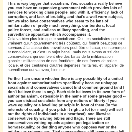
This is way bigger that socialism. Yes, socialists really believe
you can have an expansive government which provides lots of
services to working class people, and with it, efficiency, lack of
corruption, and lack of brutality, and that's a well-worn subject,
but we also have conservatives who seem to be fans of
militarization of pretty much everything: our borders, local
police forces, and endless military spending, and the
surveillance apparatus which accompanies it.
Cela va bien plus loin que le socialisme. Oui, les socialistes pensent
vraiment qu'un gouvernement très coûteux, qui fournit beaucoup de
services à la classe des travailleurs peut être efficace, non corrompu
et non-violent, et c'est un sujet banal, mais nous avons aussi des
conservateurs qui semblent être des fanas de la militarisation
globale : militarisation de nos frontières, de nos forces de police
locale, et des centaines d'autres dépenses militaires, et l'appareil de
surveillance qui va avec, bien sur.
Further I am unsure whether there is any possibility of a united
front against authoritarianism specifically because unhappy
socialists and conservatives cannot find common ground (and I
don't believe there is any). Each side believes in its own form of
authoritarianism, ostensibly in the name of some greater good --
you can distract socialists from any notions of liberty if you
wave equality or a levelling principle in front of them (in the
interests of equality, if you pitch it right, a lot (or most) will sell
out the rights of individuals in a heartbeat), and likewise
conservatives by waving bibles and flags. There are still
conservatives writing op-eds against pot legalization or
homosexuality, or deriding anyone who opposes war or the
military as subversives. That conservatives still have energy left