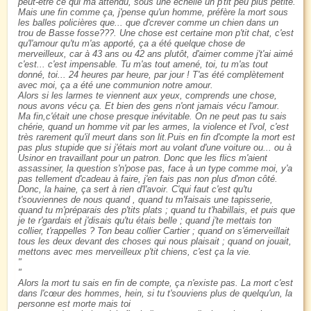
peut-être ce qui ma attendu, sous une échelle un p'tit peu plus petite.
Mais une fin comme ça, j'pense qu'un homme, préfère la mort sous
les balles policières que... que d'crever comme un chien dans un
trou de Basse fosse???. Une chose est certaine mon p'tit chat, c'est
qu'l'amour qu'tu m'as apporté, ça a été quelque chose de
merveilleux, car à 43 ans ou 42 ans plutôt, d'aimer comme j't'ai aimé
c'est... c'est impensable. Tu m'as tout amené, toi, tu m'as tout
donné, toi... 24 heures par heure, par jour ! T'as été complètement
avec moi, ça a été une communion notre amour.
Alors si les larmes te viennent aux yeux, comprends une chose,
nous avons vécu ça. Et bien des gens n'ont jamais vécu l'amour.
Ma fin,c'était une chose presque inévitable. On ne peut pas tu sais
chérie, quand un homme vit par les armes, la violence et l'vol, c'est
très rarement qu'il meurt dans son lit.Puis en fin d'compte la mort est
pas plus stupide que si j'étais mort au volant d'une voiture ou... ou à
Usinor en travaillant pour un patron. Donc que les flics m'aient
assassiner, la question s'n'pose pas, face à un type comme moi, y'a
pas tellement d'cadeau à faire, j'en fais pas non plus d'mon côté.
Donc, la haine, ça sert à rien d'l'avoir. C'qui faut c'est qu'tu
t'souviennes de nous quand , quand tu m'faisais une tapisserie,
quand tu m'préparais des p'tits plats ; quand tu t'habillais, et puis que
je te r'gardais et j'disais qu'tu étais belle ; quand j'te mettais ton
collier, t'rappelles ? Ton beau collier Cartier ; quand on s'émerveillait
tous les deux devant des choses qui nous plaisait ; quand on jouait,
mettons avec mes merveilleux p'tit chiens, c'est ça la vie.
Alors la mort tu sais en fin de compte, ça n'existe pas. La mort c'est
dans l'cœur des hommes, hein, si tu t'souviens plus de quelqu'un, la
personne est morte mais toi