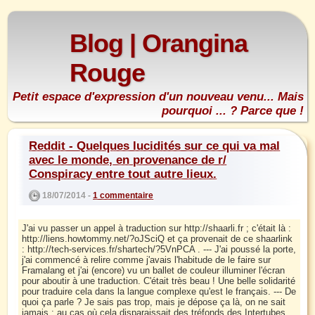
Blog | Orangina
Rouge
Petit espace d'expression d'un nouveau venu... Mais
pourquoi ... ? Parce que !
Reddit - Quelques lucidités sur ce qui va mal
avec le monde, en provenance de r/
Conspiracy entre tout autre lieux.
18/07/2014 -
1 commentaire
J'ai vu passer un appel à traduction sur http://shaarli.fr ; c'était là :
http://liens.howtommy.net/?oJSciQ et ça provenait de ce shaarlink
: http://tech-services.fr/shartech/?5VnPCA . --- J'ai poussé la porte,
j'ai commencé à relire comme j'avais l'habitude de le faire sur
Framalang et j'ai (encore) vu un ballet de couleur illuminer l'écran
pour aboutir à une traduction. C'était très beau ! Une belle solidarité
pour traduire cela dans la langue complexe qu'est le français. --- De
quoi ça parle ? Je sais pas trop, mais je dépose ça là, on ne sait
jamais ; au cas où cela disparaissait des tréfonds des Intertubes...