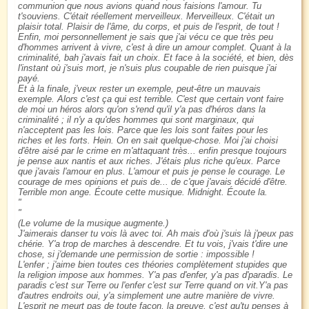
communion que nous avions quand nous faisions l'amour. Tu
t'souviens. C'était réellement merveilleux. Merveilleux. C'était un
plaisir total. Plaisir de l'âme, du corps, et puis de l'esprit, de tout !
Enfin, moi personnellement je sais que j'ai vécu ce que très peu
d'hommes arrivent à vivre, c'est à dire un amour complet. Quant à la
criminalité, bah j'avais fait un choix. Et face à la société, et bien, dès
l'instant où j'suis mort, je n'suis plus coupable de rien puisque j'ai
payé.
Et à la finale, j'veux rester un exemple, peut-être un mauvais
exemple. Alors c'est ça qui est terrible. C'est que certain vont faire
de moi un héros alors qu'on s'rend qu'il y'a pas d'héros dans la
criminalité ; il n'y a qu'des hommes qui sont marginaux, qui
n'acceptent pas les lois. Parce que les lois sont faites pour les
riches et les forts. Hein. On en sait quelque-chose. Moi j'ai choisi
d'être aisé par le crime en m'attaquant très... enfin presque toujours
je pense aux nantis et aux riches. J'étais plus riche qu'eux. Parce
que j'avais l'amour en plus. L'amour et puis je pense le courage. Le
courage de mes opinions et puis de... de c'que j'avais décidé d'être.
Terrible mon ange. Écoute cette musique. Midnight. Écoute la.
(Le volume de la musique augmente.)
J'aimerais danser tu vois là avec toi. Ah mais d'où j'suis là j'peux pas
chérie. Y'a trop de marches à descendre. Et tu vois, j'vais t'dire une
chose, si j'demande une permission de sortie : impossible !
L'enfer ; j'aime bien toutes ces théories complètement stupides que
la religion impose aux hommes. Y'a pas d'enfer, y'a pas d'paradis. Le
paradis c'est sur Terre ou l'enfer c'est sur Terre quand on vit.Y'a pas
d'autres endroits oui, y'a simplement une autre manière de vivre.
L'esprit ne meurt pas de toute façon, la preuve, c'est qu'tu penses à