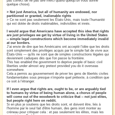
pas correct de ne pas dire merci quand quelqu’un vous donne
quelque chose).
> Not just America, but all of humanity are endowed, nor
partitioned or granted, inalienable rights
> Ce ne sont pas seulement les États-Unis, mais toute l’humanité
qui est dotée de droits inaliénables, indivisibles et innés.
I would argue that Americans have accepted this idea that rights
are just privileges we get by virtue of living in the United States
-- simple legal constructions which become immediately invalid
at our borders.
J’ai envie de dire que les Américains ont accepté l’idée que les droits
sont simplement des privilèges acquis par le simple fait de vivre aux
États-Unis — qu'ils ne sont que de simples constructions légales qui
deviennent caduques dès que l'on passe la frontière.
This has enabled the government to deprive people of basic civil
liberties under almost any pretext provided you do it overseas
somewhere.
Cela a permis au gouvernement de priver les gens de libertés civiles
fondamentales sous presque n’importe quel prétexte, à condition que
ce soit à l’étranger.
If I even argue that rights are, ought to be, or are arguably tied
to humans by virtue of being human alone, a chorus of people
will come out of the woodwork to criticize that -- not just elites,
but people right here on reddit.
Si en plus je soutiens que les droits sont, et doivent être, liés à
l'homme par le seul fait d'être humain, des gens iront monter au
créneau pour critiquer cela : et pas seulement les élites, mais les