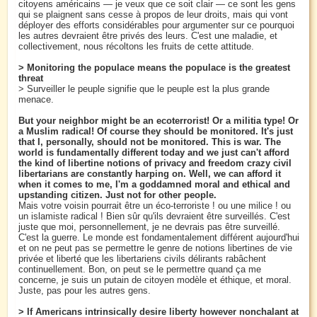
citoyens américains — je veux que ce soit clair — ce sont les gens
qui se plaignent sans cesse à propos de leur droits, mais qui vont
déployer des efforts considérables pour argumenter sur ce pourquoi
les autres devraient être privés des leurs. C'est une maladie, et
collectivement, nous récoltons les fruits de cette attitude.
> Monitoring the populace means the populace is the greatest
threat
> Surveiller le peuple signifie que le peuple est la plus grande
menace.
But your neighbor might be an ecoterrorist! Or a militia type! Or
a Muslim radical! Of course they should be monitored. It's just
that I, personally, should not be monitored. This is war. The
world is fundamentally different today and we just can't afford
the kind of libertine notions of privacy and freedom crazy civil
libertarians are constantly harping on. Well, we can afford it
when it comes to me, I'm a goddamned moral and ethical and
upstanding citizen. Just not for other people.
Mais votre voisin pourrait être un éco-terroriste ! ou une milice ! ou
un islamiste radical ! Bien sûr qu'ils devraient être surveillés. C'est
juste que moi, personnellement, je ne devrais pas être surveillé.
C'est la guerre. Le monde est fondamentalement différent aujourd'hui
et on ne peut pas se permettre le genre de notions libertines de vie
privée et liberté que les libertariens civils délirants rabâchent
continuellement. Bon, on peut se le permettre quand ça me
concerne, je suis un putain de citoyen modèle et éthique, et moral.
Juste, pas pour les autres gens.
> If Americans intrinsically desire liberty however nonchalant at