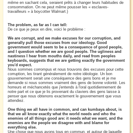
même en sachant cela, seraient prêts à changer leurs habitudes de
consommation. On ne peut même pousser les « esclaves-
travailleurs » à boycotter Walmart.)
The problem, as far as I can tell:
De ce que je peux en dire, voici le problème :
We are corrupt, and we make excuses for our corruption, and
generally pull those excuses from our ideology. Good
government would seem to be a consequence of good people,
and I question whether we are good people. The ugliness and
nastiness I hear from mouths daily, and read from peoples
keyboards, suggests that we are getting exactly the government
you'd expect.
Nous sommes corrompus et nous trouvons des excuses pour cette
corruption, les tirant généralement de notre idéologie. Un bon
gouvernement serait une conséquence des gens bons et je me
demande si nous sommes vraiment des gens de bonne volonté. Les
horreurs et méchancetés que j'entends à l'oral quotidiennement de
notre part et ce que je lis provenant du claviers des gens laisse à
penser que nous obtenons exactement le gouvernement que vous
attendiez.
One thing we all have in common, and can kumbaya about, is
that we all know exactly what the world needs and who the
enemies of all things good are: it needs what we want, and the
enemies are the people we disagree with and blame for
everything else.
Une chose que nous avons tous en commun, et autour de laquelle