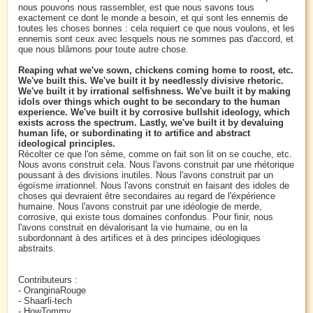
nous pouvons nous rassembler, est que nous savons tous
exactement ce dont le monde a besoin, et qui sont les ennemis de
toutes les choses bonnes : cela requiert ce que nous voulons, et les
ennemis sont ceux avec lesquels nous ne sommes pas d'accord, et
que nous blâmons pour toute autre chose.
Reaping what we've sown, chickens coming home to roost, etc.
We've built this. We've built it by needlessly divisive rhetoric.
We've built it by irrational selfishness. We've built it by making
idols over things which ought to be secondary to the human
experience. We've built it by corrosive bullshit ideology, which
exists across the spectrum. Lastly, we've built it by devaluing
human life, or subordinating it to artifice and abstract
ideological principles.
Récolter ce que l'on sème, comme on fait son lit on se couche, etc.
Nous avons construit cela. Nous l'avons construit par une rhétorique
poussant à des divisions inutiles. Nous l'avons construit par un
égoïsme irrationnel. Nous l'avons construit en faisant des idoles de
choses qui devraient être secondaires au regard de l'éxpérience
humaine. Nous l'avons construit par une idéologie de merde,
corrosive, qui existe tous domaines confondus. Pour finir, nous
l'avons construit en dévalorisant la vie humaine, ou en la
subordonnant à des artifices et à des principes idéologiques
abstraits.
Contributeurs :
- OranginaRouge
- Shaarli-tech
- HowTommy