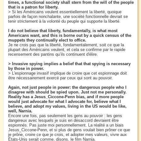
times, a functional society shall stern from the will of the people
that is a patron for liberty.
> Si les Américains veulent essentiellement la liberté, quoique
parfois de façon nonchalante, une société fonctionnelle devrait se
tenir strictement à la volonté du peuple qui supporte la liberté.
I do not believe that liberty, fundamentally, is what most
Americans want, and this is borne out by a quick census of the
muppets they continually elect to office.
Je ne crois pas que la liberté, fondamentalement, soit ce que la
plupart des Américains veulent, et cela se confirme par le rapide
recensement des pantins qu’ils continuent d'élire.
> Invasive spying implies a belief that that spying is necessary
by those in power.
> L'espionnage invasif implique de croire que cet espionnage doit
être nécessairement exercé par ceux qui sont au pouvoir.
Again, not just people in power: the dangerous people who I
disagree with should be spied upon. Just not me personally.
Reality has a Jesus_Ciccone-Penn bias, and if more people
would just advocate for what I advocate for, believe what I
believe, and adopt my values, living in the US would be like,
well, Narnia.
Encore une fois, pas seulement les gens au pouvoir : les gens
dangereux avec lesquels je suis en désaccord devraient être
espionnés. Pas juste moi personnellement. La réalité a un biais
Jesus_Ciccone-Penn, et si plus de gens voulait bien prôner ce que
je prône, croire ce que je crois, et adopter mes valeurs, vivre aux
États-Unis serait comme, disons, le film Narnia.