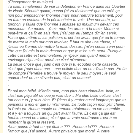
(Changement de musique)
Tu sais, simplement de voir la détention en France dans les Quartier
de Haute Sécurité quand, quand j'ai vu réellement que on créé ça
non pour emprisonner l'homme mais pour l'détruire totalement, pour
en faire un esclave de la pénitentiaire tu vois. Une serviette, un
torchon, y fallait que l'homme s'abaisse au maximum devant ces
messieurs. Au moins... j'suis mort les armes à la main. Même si
peut-être et ça j'n'en sais rien, j'n'ai pas eu l'temps d'm'en servir.
Parce que même si les policiers m'ont tué avant que j'ai eu le temps
de mettre la main sur mon revolver, il faut te dire une chose, si
j'avais eu l'temps de mettre la main dessus, j'm'en serais servi peut-
être que j'ai mis la main dessus et que je m'en suis servi. Puisque
cette cassette est prémonitoire, je n'peux pas quand même,
envisager c'qui m'est arrivé ou c'qui m'arrivera.
La seule chose que j'sais c'est que si tu écoutes cette cassette,
c'est que j'suis dans une... une cellule dont on ne s'évade pas. En fin
de compte Pierrefite a trouvé le moyen, le seul moyen ; le seul
endroit dont on ne s'évade pas, c'est un cercueil.
Et oui mon bébé. M'enfin mon, mon plus beau cimetière, hein, et
c'est pas péjoratif ce que je vais dire... Ma plus belle cellule, c'est
ton coeur et j'y suis bien. Et j'tiens à y rester aussi longtemps que tu
penseras à moi et que tu m'aimeras. De toute façon mon p'tit chérie,
tu l'sais ça. Aucun couple ne termine totalement sa vie ensemble ;
et il y en a toujours un qui part avant l'autre. Et c'est ça qui est
terrible quand on s'aime, c'est que la vraie souffrance c'est à ce
moment là qu'on la ressent.
Alors pense à tout ce qui était à ???. Pense à lo???. Pense à
l'amour que j't'ai donné. Autant physique que moral. A cette