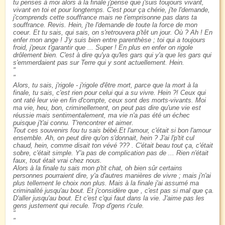
tu penses à moi alors à la finale j'pense que j'suis toujours vivant,
vivant en toi et pour longtemps. C'est pour ça chérie, j'te l'demande,
j'comprends cette souffrance mais ne t'emprisonne pas dans ta
souffrance. Revis. Hein, j'te l'demande de toute la force de mon
coeur. Et tu sais, qui sais, on s'retrouvera p'têt un jour. Où ? Ah ! En
enfer mon ange ! J'y suis bien entre parenthèse ; toi qui a toujours
froid, j'peux t'garantir que ... Super ! En plus en enfer on rigole
drôlement bien. C'est à dire qu'ya qu'les gars qui y'a que les gars qui
s'emmerdaient pas sur Terre qui y sont actuellement. Hein.
Alors, tu sais, j'rigole - j'rigole d'être mort, parce que la mort à la
finale, tu sais, c'est rien pour celui qui a su vivre. Hein ?! Ceux qui
ont raté leur vie en fin d'compte, ceux sont des morts-vivants. Moi
ma vie, heu, bon, criminellement, on peut pas dire qu'une vie est
réussie mais sentimentalement, ma vie n'a pas été un échec
puisque j't'ai connu. T'rencontrer et aimer.
Tout ces souvenirs fou tu sais bébé.Et l'amour, c'était si bon l'amour
ensemble. Ah, on peut dire qu'on s'donnait, hein ? J'ai l'p'tit cul
chaud, hein, comme disait ton vévé ??? . C'était beau tout ça, c'était
sobre, c'était simple. Y'a pas de complication pas de ... Rien n'était
faux, tout était vrai chez nous.
Alors à la finale tu sais mon p'tit chat, oh bien sûr certains
personnes pourraient dire, y'a d'autres manières de vivre ; mais j'n'ai
plus tellement le choix non plus. Mais à la finale j'ai assumé ma
criminalité jusqu'au bout. Et j'considère que , c'est pas si mal que ça.
D'aller jusqu'au bout. Et c'est c'qui faut dans la vie. J'aime pas les
gens justement qui recule. Trop d'gens r'cule.