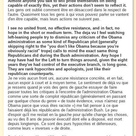
Almost anyone you talk to will pride themselves on being
capable of exactly this, yet their actions don't seem to reflect it.
Les gens ont oublié comment être en désaccord dans le respect de
l'autre. Quasiment tous les gens à qui vous pouvez parler se vantent
d'en être capable, mais leurs actions ne suivent pas.
I see no united front, no effective resistance, and in fact, no
hope in the short or medium term. The deja vu I feel watching
left-leaning people try to dismiss any criticism of the Obama
administration as some kind of Republican plot (generally
skipping right to the "you don't like Obama because you're
obviously racist" trope) calls to mind the exact same thing
Republicans did during the Bush administration. Any hope I
may have had for the Left to turn things around, given the eight
years they've had control of the executive branch, is long gone.
They are rank hypocrites and apologists, just like their
republican counterparts.
Je ne vois aucun front uni, aucune résistance concrète, et en fait,
aucun espoir à court et à moyen terme. Le sentiment de déjà vu que
je ressens quand je vois des gens de gauche essayer de faire
passer toutes les critiques à l'encontre de l'administration Obama
comme une sorte de complot républicain (généralement en passant
par quelque chose du genre « de toute évidence, vous n'aimez pas
Obama parce que vous êtes raciste ») me fait penser à ce que
faisaient déjà les républicains de l'administration Bush. Le peu
d'espoir qu'il me restait en la gauche pour qu'elle change les choses,
au vu des 8 ans de pouvoir éxecutif dont elle a disposé, est mort
depuis longtemps. Ce sont des purs hypocrites et défenseurs,
comme leurs « inverses » de droite.