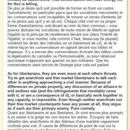
for this is telling.
De plus je doute qu'il soit possible de former un front uni contre
l'autoritarisme, en particulier parce que les socialistes mécontents et
les conservateurs sont incapables de trouver un terrain d'entente (et
je ne pense pas qu'il y en ait un). Chaque côté croit en sa propre
forme d'autoritarisme, soit-disant au nom du bien commun – vous
pouvez distraire les socialistes de toute notion de liberté en agitant
l'égalité ou le principe de nivellement devant eux (dans l'intérêt de
l'égalité, si vous montez cela comme il faut, beaucoup (la plupart)
vendront les droits des individus en un battement de cil), et de la
même façon les conservateurs en agitant devant eux bibles et
drapeaux. Il y a encore des conservateurs écrivant des éditos contre
la légalisation du cannabis ou l'homosexualité, ou pour rabaisser
quiconque s'opposant aux guerres ou aux militaires. Que les
conservateurs aient encore de l'énergie pour cela est parlant.
As for libertarians, they are even more at each others throats.
Try to get anarchists and free market libertarians to talk each
other in anything approaching a civil manner. Because of
differences on private property, any discussion of an alliance to
end endless war (and the infringements that inevitably come
with it, or are a consequence of it), or basically work together in
any capacity, is impossible. Even though neither anarchists nor
their free market counterparts have any power at all, they argue
as if each are their primary enemy. Pure comedy.
Quant aux libertariens et aux libertaires, ils sont encore plus prompts
à se sauter à la gorge les uns envers les autres. Essayez de faire
débattre des anarchistes et des libéraux d'une manière vaguement
civilisée pour voir. À cause de différences de point de vue sur la