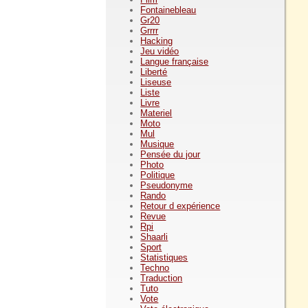
Fontainebleau
Gr20
Grrrr
Hacking
Jeu vidéo
Langue française
Liberté
Liseuse
Liste
Livre
Materiel
Moto
Mul
Musique
Pensée du jour
Photo
Politique
Pseudonyme
Rando
Retour d expérience
Revue
Rpi
Shaarli
Sport
Statistiques
Techno
Traduction
Tuto
Vote