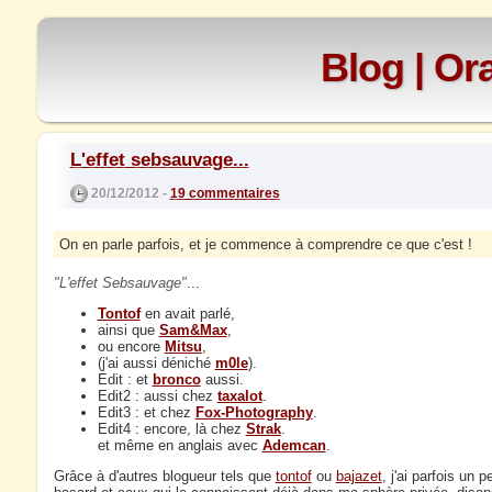
Blog | O
L'effet sebsauvage...
20/12/2012 -
19 commentaires
On en parle parfois, et je commence à comprendre ce que c'est !
L'effet Sebsauvage
...
Tontof
en avait parlé,
ainsi que
Sam&Max
,
ou encore
Mitsu
,
(j'ai aussi déniché
m0le
).
Edit : et
bronco
aussi.
Edit2 : aussi chez
taxalot
.
Edit3 : et chez
Fox-Photography
.
Edit4 : encore, là chez
Strak
.
et même en anglais avec
Ademcan
.
Grâce à d'autres blogueur tels que
tontof
ou
bajazet
, j'ai parfois un 