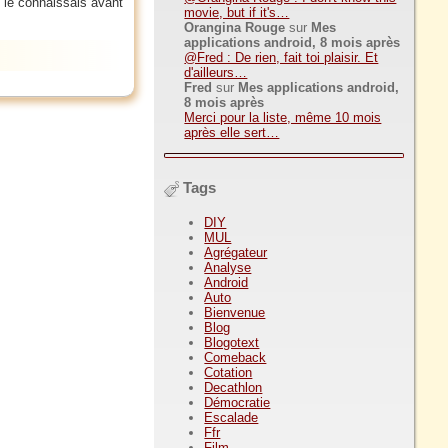
e le connaissais avant
movie, but if it's…
Orangina Rouge
sur
Mes
applications android, 8 mois après
@Fred : De rien, fait toi plaisir. Et
d'ailleurs…
Fred
sur
Mes applications android,
8 mois après
Merci pour la liste, même 10 mois
après elle sert…
Tags
DIY
MUL
Agrégateur
Analyse
Android
Auto
Bienvenue
Blog
Blogotext
Comeback
Cotation
Decathlon
Démocratie
Escalade
Ffr
Film