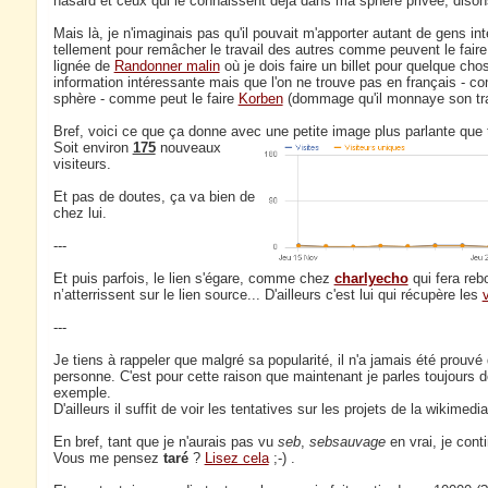
hasard et ceux qui le connaissent déjà dans ma sphère privée, dison
Mais là, je n'imaginais pas qu'il pouvait m'apporter autant de gens in
tellement pour remâcher le travail des autres comme peuvent le faire
lignée de
Randonner malin
où je dois faire un billet pour quelque cho
information intéressante mais que l'on ne trouve pas en français - co
sphère - comme peut le faire
Korben
(dommage qu'il monnaye son tra
Bref, voici ce que ça donne avec une petite image plus parlante que 
Soit environ
175
nouveaux
visiteurs.
Et pas de doutes, ça va bien de
chez lui.
---
Et puis parfois, le lien s'égare, comme chez
charlyecho
qui fera reb
n’atterrissent sur le lien source... D'ailleurs c'est lui qui récupère les
---
Je tiens à rappeler que malgré sa popularité, il n'a jamais été prouvé
personne. C'est pour cette raison que maintenant je parles toujours
exemple.
D'ailleurs il suffit de voir les tentatives sur les projets de la wikimedi
En bref, tant que je n'aurais pas vu
seb
,
sebsauvage
en vrai, je cont
Vous me pensez
taré
?
Lisez cela
;-) .