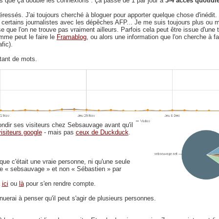
s que ça double les connexions : ça passe de 1 par jour à
3-4 accès quotidi
téressés. J'ai toujours cherché à bloguer pour apporter quelque chose d'inédit.
 certains journalistes avec les dépêches AFP... Je me suis toujours plus ou m
se que l'on ne trouve pas vraiment ailleurs. Parfois cela peut être issue d'une 
mme peut le faire le
Framablog
, ou alors une information que l'on cherche à fai
fic).
tant de mots.
ondir ses visiteurs chez Sebsauvage avant qu'il
visiteurs google
- mais pas
ceux de Duckduck
.
 que c'était une vraie personne, ni qu'une seule
 de « sebsauvage » et non « Sébastien » par
a
ici
ou
là
pour s'en rendre compte.
inuerai à penser qu'il peut s'agir de plusieurs personnes.