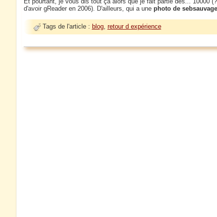
Et pourtant, je vous dis tout ça alors que je fait partie des... 10000
d'avoir gReader en 2006). D'ailleurs, qui a une
photo de sebsauvag
Tags de l'article :
blog
,
retour d expérience