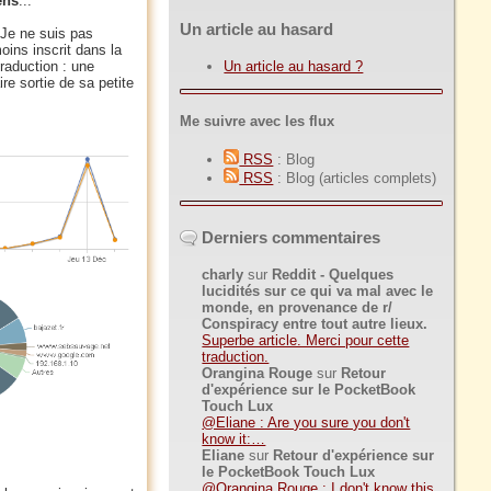
ens
...
Un article au hasard
 Je ne suis pas
oins inscrit dans la
Un article au hasard ?
traduction : une
re sortie de sa petite
Me suivre avec les flux
RSS
: Blog
RSS
: Blog (articles complets)
Derniers commentaires
charly
sur
Reddit - Quelques
lucidités sur ce qui va mal avec le
monde, en provenance de r/
Conspiracy entre tout autre lieux.
Superbe article. Merci pour cette
traduction.
Orangina Rouge
sur
Retour
d'expérience sur le PocketBook
Touch Lux
@Eliane : Are you sure you don't
know it:…
Eliane
sur
Retour d'expérience sur
le PocketBook Touch Lux
@Orangina Rouge : I don't know this