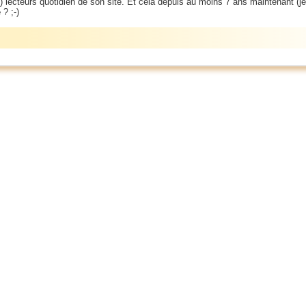
 (?) lecteurs quotidien de son site. Et cela depuis au moins 7 ans maintenant (j
e
? ;-)