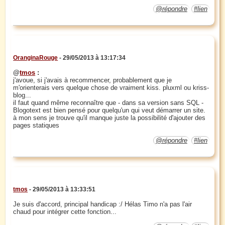
@répondre
#lien
OranginaRouge
- 29/05/2013 à 13:17:34
@
tmos
:
j'avoue, si j'avais à recommencer, probablement que je
m'orienterais vers quelque chose de vraiment kiss. pluxml ou kriss-
blog...
il faut quand même reconnaître que - dans sa version sans SQL -
Blogotext est bien pensé pour quelqu'un qui veut démarrer un site.
à mon sens je trouve qu'il manque juste la possibilité d'ajouter des
pages statiques
@répondre
#lien
tmos
- 29/05/2013 à 13:33:51
Je suis d'accord, principal handicap :/ Hélas Timo n'a pas l'air
chaud pour intégrer cette fonction...