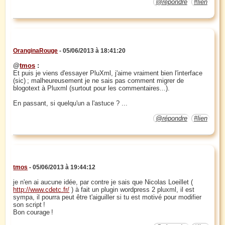
@répondre
#lien
OranginaRouge
- 05/06/2013 à 18:41:20
@
tmos
:
Et puis je viens d'essayer PluXml, j'aime vraiment bien l'interface
(sic) ; malheureusement je ne sais pas comment migrer de
blogotext à Pluxml (surtout pour les commentaires...).
En passant, si quelqu'un a l'astuce ? ...
@répondre
#lien
tmos
- 05/06/2013 à 19:44:12
je n'en ai aucune idée, par contre je sais que Nicolas Loeillet (
http://www.cdetc.fr/
) à fait un plugin wordpress 2 pluxml, il est
sympa, il pourra peut être t'aiguiller si tu est motivé pour modifier
son script !
Bon courage !