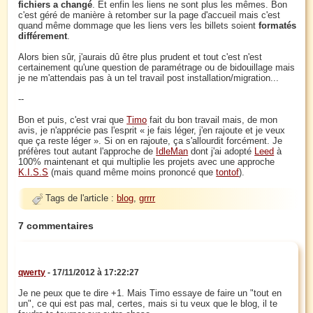
fichiers a changé
. Et enfin les liens ne sont plus les mêmes. Bon
c'est géré de manière à retomber sur la page d'accueil mais c'est
quand même dommage que les liens vers les billets soient
formatés
différement
.
Alors bien sûr, j'aurais dû être plus prudent et tout c'est n'est
certainement qu'une question de paramétrage ou de bidouillage mais
je ne m'attendais pas à un tel travail post installation/migration...
--
Bon et puis, c'est vrai que
Timo
fait du bon travail mais, de mon
avis, je n'apprécie pas l'esprit « je fais léger, j'en rajoute et je veux
que ça reste léger ». Si on en rajoute, ça s'allourdit forcément. Je
préfères tout autant l'approche de
IdleMan
dont j'ai adopté
Leed
à
100% maintenant et qui multiplie les projets avec une approche
K.I.S.S
(mais quand même moins prononcé que
tontof
).
Tags de l'article :
blog
,
grrrr
7 commentaires
qwerty
- 17/11/2012 à 17:22:27
Je ne peux que te dire +1. Mais Timo essaye de faire un "tout en
un", ce qui est pas mal, certes, mais si tu veux que le blog, il te