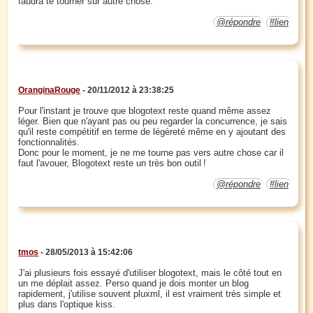
faudra te tourner sur autre chose.
@répondre
#lien
OranginaRouge
- 20/11/2012 à 23:38:25
Pour l'instant je trouve que blogotext reste quand même assez
léger. Bien que n'ayant pas ou peu regarder la concurrence, je sais
qu'il reste compétitif en terme de légèreté même en y ajoutant des
fonctionnalités.
Donc pour le moment, je ne me tourne pas vers autre chose car il
faut l'avouer, Blogotext reste un très bon outil !
@répondre
#lien
tmos
- 28/05/2013 à 15:42:06
J'ai plusieurs fois essayé d'utiliser blogotext, mais le côté tout en
un me déplait assez. Perso quand je dois monter un blog
rapidement, j'utilise souvent pluxml, il est vraiment très simple et
plus dans l'optique kiss.