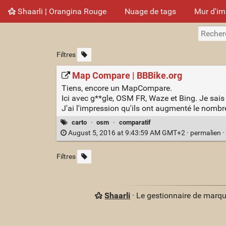
Shaarli ¦ Orangina Rouge
Nuage de tags
Mur d'i
Filtres
Map Compare | BBBike.org
Tiens, encore un MapCompare.
Ici avec g**gle, OSM FR, Waze et Bing. Je sais
J'ai l'impression qu'ils ont augmenté le nombr
carto
·
osm
·
comparatif
August 5, 2016 at 9:43:59 AM GMT+2 ·
permalien
·
Filtres
Shaarli
· Le gestionnaire de marq