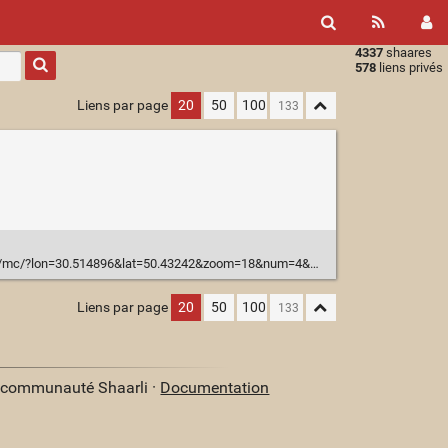
4337
shaares
Type 1 or
578
liens privés
more
characters
Liens par page
20
50
100
for
results.
896&lat=50.43242&zoom=18&num=4&mt0=google-map&mt1=osmfr&mt2=waze-world&mt3=bing-map&marker=
Liens par page
20
50
100
a communauté Shaarli ·
Documentation