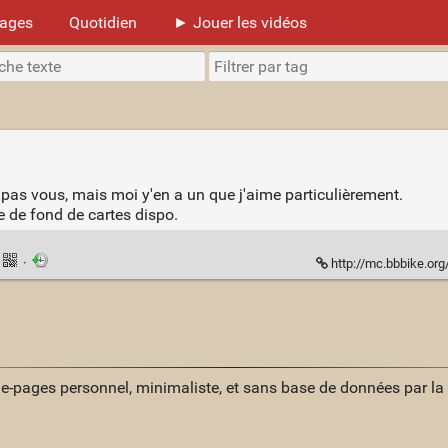
mages
Quotidien
► Jouer les vidéos
 pas vous, mais moi y'en a un que j'aime particulièrement.
e de fond de cartes dispo.
·
http://mc.bbbike.org/mc/?lon=30.514
ue-pages personnel, minimaliste, et sans base de données par l