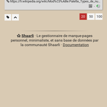
https://fr.wikipedia.org/wiki/Mod%C3%A8le:Palette_Types_de_nuages
·
20
50
100
Shaarli
· Le gestionnaire de marque-pages
personnel, minimaliste, et sans base de données par
la communauté Shaarli ·
Documentation