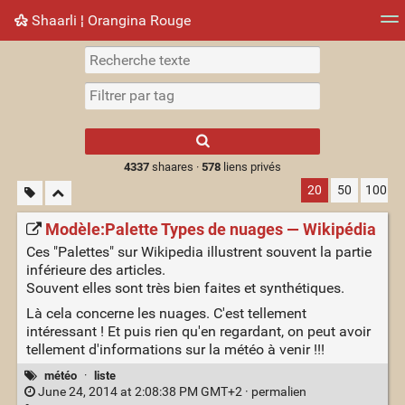
Shaarli ¦ Orangina Rouge
Nuage de tags
Mur d'images
Quotidien
► Jouer
Type 1 or more
characters for
results.
4337
shaares ·
578
liens privés
20
50
100
Modèle:Palette Types de nuages — Wikipédia
Ces "Palettes" sur Wikipedia illustrent souvent la partie
inférieure des articles.
Souvent elles sont très bien faites et synthétiques.
Là cela concerne les nuages. C'est tellement
intéressant ! Et puis rien qu'en regardant, on peut avoir
tellement d'informations sur la météo à venir !!!
météo
·
liste
June 24, 2014 at 2:08:38 PM GMT+2 ·
permalien