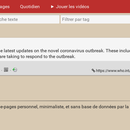
mages
Quotidien
► Jouer les vidéos
 the latest updates on the novel coronavirus outbreak. These inc
re taking to respond to the outbreak.
n
·
·
https://www.who.int/em
ue-pages personnel, minimaliste, et sans base de données par l