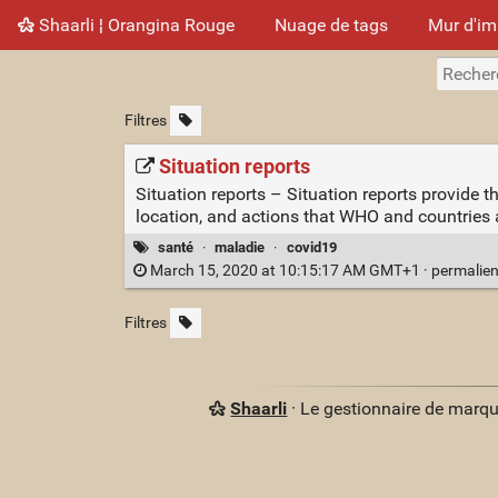
Shaarli ¦ Orangina Rouge
Nuage de tags
Mur d'i
Filtres
Situation reports
Situation reports – Situation reports provide
location, and actions that WHO and countries a
santé
·
maladie
·
covid19
March 15, 2020 at 10:15:17 AM GMT+1 ·
permalie
Filtres
Shaarli
· Le gestionnaire de marq