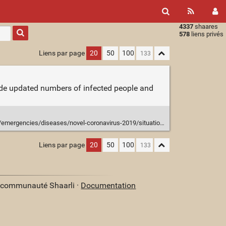
4337
shaares
Type 1 or
578
liens privés
more
characters
Liens par page
20
50
100
for
results.
lude updated numbers of infected people and
ergencies/diseases/novel-coronavirus-2019/situation-reports
Liens par page
20
50
100
a communauté Shaarli ·
Documentation