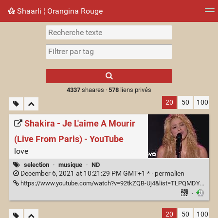
Shaarli ¦ Orangina Rouge
Nuage de tags
Mur d'images
Quotidien
► Jouer
Type 1 or more
characters for
results.
4337
shaares ·
578
liens privés
20
50
100
Shakira - Je L'aime A Mourir
(Live From Paris) - YouTube
love
selection
·
musique
·
ND
December 6, 2021 at 10:21:29 PM GMT+1 * ·
permalien
https://www.youtube.com/watch?v=92tkZQB-Uj4&list=TLPQMDYxMjIwMjEWWj6mi2L8pA&index=2
·
20
50
100