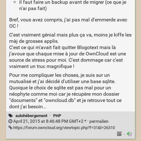
il faut faire un backup avant de migrer (ce que je
n'ai pas fait)
Bref, vous avez compris, j'ai pas mal d'emmerde avec
OC !
C'est vraiment génial mais plus ça va, moins je kiffe les
màj de grosses applis.
C'est ce qui m'avait fait quitter Blogotext mais là
j'avoue que chaque mise à jour de OwnCloud est une
source de stress pour moi. C'est dommage car c'est
vraiment un truc magnifique !
Pour me compliquer les choses, je suis sur un
mutualisé et j'ai décidé d'utiliser une base sqlite.
Quoique le choix de sqlite est pas mal pour un
néophyte comme moi car je récupère mon dossier
"documents" et "owncloud.db" et je retrouve tout ce
dont j'ai besoin...
autohébergement
·
PHP
April 21, 2015 at 8:46:48 PM GMT+2 * ·
permalien
https://forum.owncloud.org/viewtopic.php?f=31&t=26310
·