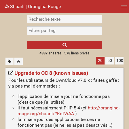
Shaarli ¦ Orangina Rouge
Nuage de tags
Mur d'images
Quotidien
► Jouer
Type 1 or more
characters for
results.
4337
shaares ·
578
liens privés
20
50
100
Upgrade to OC 8 (known issues)
Pour les utilisateurs de OwnCloud v7.0.x : faites gaffe :
y'a pas mal d'emmerdes :
l'application de mise à jour ne fonctionne pas
(c'est ce que j'ai utilisé)
il faut nécessairement PHP 5.4 (cf
http://orangina-
rouge.org/shaarli/?KqfWAA
)
la mise à jour des applications tierces ne
fonctionnent pas (je ne les ai pas désactivés...)