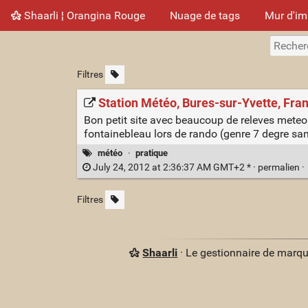
Shaarli ¦ Orangina Rouge
Nuage de tags
Mur d'i
Filtres
Station Météo, Bures-sur-Yvette, Fra
Bon petit site avec beaucoup de releves meteo
fontainebleau lors de rando (genre 7 degre same
météo
·
pratique
July 24, 2012 at 2:36:37 AM GMT+2 * ·
permalien
·
Filtres
Shaarli
· Le gestionnaire de marq