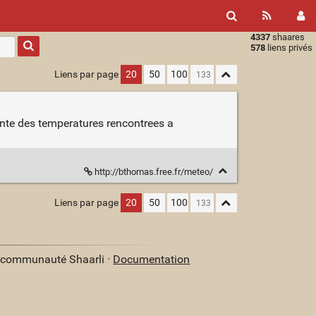
4337
shaares
Type 1 or
578
liens privés
more
characters
Liens par page
20
50
100
for
results.
ante des temperatures rencontrees a
http://bthomas.free.fr/meteo/
Liens par page
20
50
100
a communauté Shaarli ·
Documentation