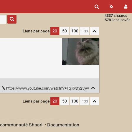
4337
shaares
Type 1 or
578
liens privés
more
characters
Liens par page
20
50
100
for
results.
https://www.youtube.com/watch?v=TqiKvDy25yw
Liens par page
20
50
100
a communauté Shaarli ·
Documentation