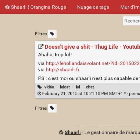
Shaarli ¦ Orangina Rouge
Nuage de tags
Mur d'i
Filtres
Doesn't give a shit - Thug Life - Youtu
Ahaha, trop lol !
via
http://lehollandaisvolant.net/?id=20150
via
http://shaarli.fr
PS : c'est moi ou shaarli n'est plus capable de 
vidéo
·
lolcat
·
lol
·
chat
February 21, 2015 at 10:21:10 PM GMT+1 * ·
perm
Filtres
Shaarli
· Le gestionnaire de marq