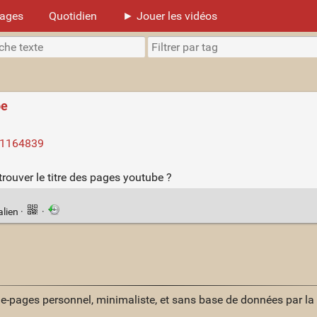
mages
Quotidien
► Jouer les vidéos
be
221164839
trouver le titre des pages youtube ?
alien
·
·
ue-pages personnel, minimaliste, et sans base de données par l