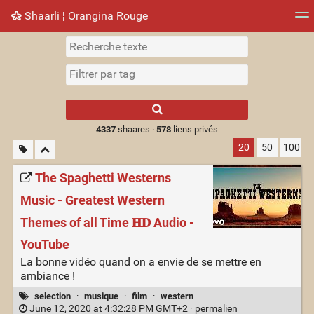
Shaarli ¦ Orangina Rouge
Nuage de tags
Mur d'images
Quotidien
► Jouer
Type 1 or more
characters for
results.
4337
shaares ·
578
liens privés
20
50
100
The Spaghetti Westerns
Music - Greatest Western
Themes of all Time 𝐇𝐃 Audio -
YouTube
La bonne vidéo quand on a envie de se mettre en
ambiance !
selection
·
musique
·
film
·
western
June 12, 2020 at 4:32:28 PM GMT+2 ·
permalien