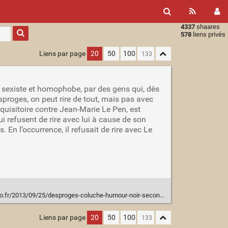
4337
shaares
Type 1 or
578
liens privés
more
characters
Liens par page
20
50
100
for
results.
, sexiste et homophobe, par des gens qui, dès
sproges, on peut rire de tout, mais pas avec
réquisitoire contre Jean-Marie Le Pen, est
qui refusent de rire avec lui à cause de son
En l’occurrence, il refusait de rire avec Le
/2013/09/25/desproges-coluche-humour-noir-second-degre-imposture/
Liens par page
20
50
100