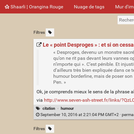
Shaarli ¦ Orangina Rouge
Nuage de tags
Mur d'i
Filtres
Le « point Desproges » : et si on cessa
« Desproges, devenu un monstre sacré, 
qu’on ne rit pas devant leurs vannes o
n’importe qui ». C’est pénible. Et injus
d’ailleurs très bien expliquée dans ce t
humour borderline, mais de poser son pr
Pen. »
Ok, je comprends mieux le sens de la phrase al
via
http://www.seven-ash-street.fr/links/?QzL
citation
·
humour
September 10, 2016 at 2:21:04 PM GMT+2 ·
perma
Filtres