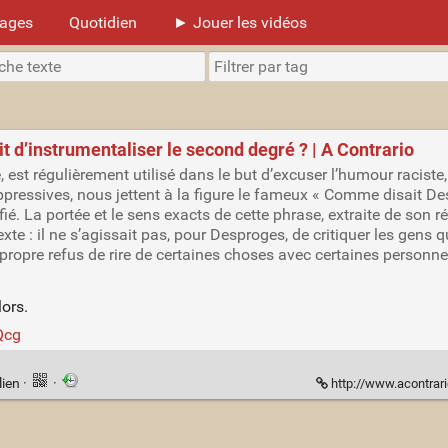
mages
Quotidien
► Jouer les vidéos
it d’instrumentaliser le second degré ? | A Contrario
est régulièrement utilisé dans le but d’excuser l’humour raciste
ppressives, nous jettent à la figure le fameux « Comme disait De
tifié. La portée et le sens exacts de cette phrase, extraite de son 
exte : il ne s’agissait pas, pour Desproges, de critiquer les gens 
opre refus de rire de certaines choses avec certaines personnes. 
ors.
Qcg
lien
·
·
http://www.acontrario.fr